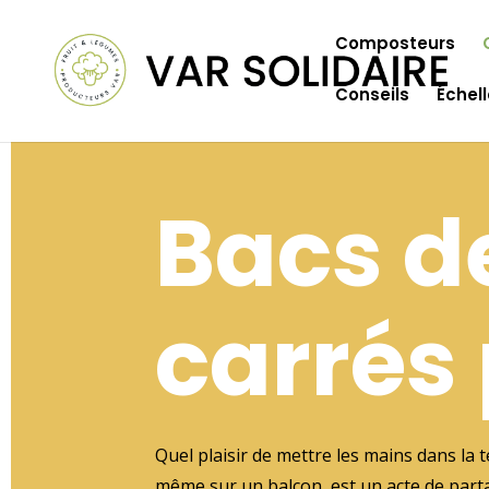
Composteurs
Conseils
Échel
Bacs de
carrés
Quel plaisir de mettre les mains dans la t
même sur un balcon, est un acte de partag