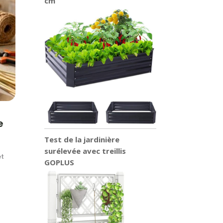
cm
e
Test de la jardinière
surélevée avec treillis
et
GOPLUS