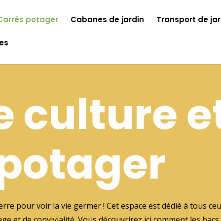
Carrés potager
Cabanes de jardin
Transport de jar
les
 culture e
 potager
erre pour voir la vie germer ! Cet espace est dédié à tous ce
e et de convivialité. Vous découvrirez ici comment les bacs 