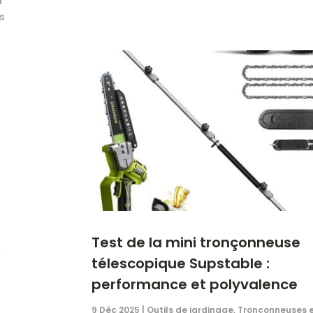
t
es
Test de la mini tronçonneuse
télescopique Supstable :
performance et polyvalence
9 Déc 2025
|
Outils de jardinage
,
Tronçonneuses 