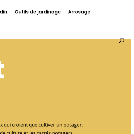
din
Outils de jardinage
Arrosage
t
ux qui croient que cultiver un potager,
de culture et les carrés potagers