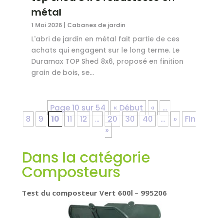
métal
1 Mai 2026
|
Cabanes de jardin
L'abri de jardin en métal fait partie de ces
achats qui engagent sur le long terme. Le
Duramax TOP Shed 8x6, proposé en finition
grain de bois, se...
Page 10 sur 54
« Début
«
…
8
9
10
11
12
…
20
30
40
…
»
Fin
»
Dans la catégorie
Composteurs
Test du composteur Vert 600l – 995206