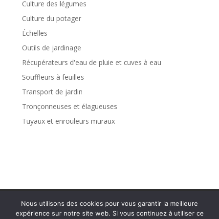
Culture des légumes
Culture du potager
Échelles
Outils de jardinage
Récupérateurs d'eau de pluie et cuves à eau
Souffleurs à feuilles
Transport de jardin
Tronçonneuses et élagueuses
Tuyaux et enrouleurs muraux
Politique de confidentialité
Mentions légales
Nous utilisons des cookies pour vous garantir la meilleure
Plan de site
Contact
expérience sur notre site web. Si vous continuez à utiliser ce