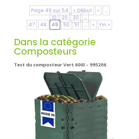
Page 49 sur 54
« Début
«
…
10
20
30
…
47
48
49
50
51
…
»
Fin »
Dans la catégorie
Composteurs
Test du composteur Vert 600l – 995206