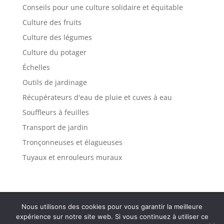
Conseils pour une culture solidaire et équitable
Culture des fruits
Culture des légumes
Culture du potager
Échelles
Outils de jardinage
Récupérateurs d'eau de pluie et cuves à eau
Souffleurs à feuilles
Transport de jardin
Tronçonneuses et élagueuses
Tuyaux et enrouleurs muraux
Politique de confidentialité
Mentions légales
Nous utilisons des cookies pour vous garantir la meilleure
Plan de site
Contact
expérience sur notre site web. Si vous continuez à utiliser ce