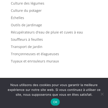
Culture des légumes
Culture du potager
Échelles
Outils de jardinage
Récupérateurs d'eau de pluie et cuves à eau
Souffleurs à feuilles
Transport de jardin
Tronçonneuses et élagueuses
Tuyaux et enrouleurs muraux
Politique de confidentialité
Mentions légales
Nous utilisons des cookies pour vous garantir la meilleure
Plan de site
Contact
expérience sur notre site web. Si vous continuez à utiliser ce
site, nous supposerons que vous en êtes satisfait.
OK
Tous droits réservés Var Solidaire 2025