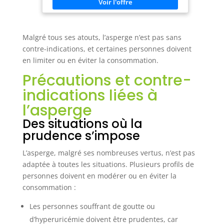
homogène. Tous les paniers vapeurs et le bol
spécial pour riz sont écologiques et sans BPA.
Indicateur de niveau d’eau avec grande visibilité
pour un meilleur contrôle de l’eau disponible.
Rangement compact : les paniers peuvent
Malgré tous ses atouts, l’asperge n’est pas sans
s’empiler et être rangés l’un dans l’autre, réduisant
ainsi l’espace de rangement du cuiseur vapeur.
contre-indications, et certaines personnes doivent
Déconnexion automatique lorsque l’eau se
en limiter ou en éviter la consommation.
termine ou en fin de cuisson. Possède un système
de protection contre les surchauffes qui active le
Précautions et contre-
témoin lumineux en cas d’atteinte de température
excessive. Fonction de maintien de la chaleur et
indications liées à
possède un collecteur de jus.
l’asperge
Des situations où la
prudence s’impose
L’asperge, malgré ses nombreuses vertus, n’est pas
adaptée à toutes les situations. Plusieurs profils de
personnes doivent en modérer ou en éviter la
consommation :
Les personnes souffrant de goutte ou
d’hyperuricémie doivent être prudentes, car