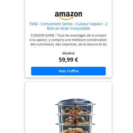
Tefal - Convenient Series - Cuiseur Vapeur - 2
Bols en Acier Inoxydable
CUISSON SAINE : Tous les avantages de la cuisson
à la vapeur, y compris une meilleure conservation
des nutriments, des vitamines, de la texture et du
goût, pour des repas délicieux en toute simplicité
99,99 €
LONGUE DURÉE DE VIE : Cuiseur vapeur avec bols
en acier inoxydable très résistant GAIN DE PLACE :
59,99 €
Bols empilables sur la base pour un rangement
compact qui permet d'économiser de l'espace
GRANDE CAPACITÉ : 2 bols d'une capacité
suffisante pour cuire un repas complet en une
seule fois FONCTIONS INTELLIGENTES : Minuterie
de 60 minutes avec arrêt automatique,
remplissage externe de l'eau et niveau d'eau
visible FACILE À NETTOYER : les bols, le bol à riz, le
couvercle et le bac à jus passent au lave-vaisselle
REPARABILITE 15 ANS AU JUSTE PRIX : engagement
de réparabilité 15 ans au juste prix grâce à notre
réseau de 6200 réparateurs dans le monde, pour
contribuer à la protection de l’environnement et à
la réduction des déchets