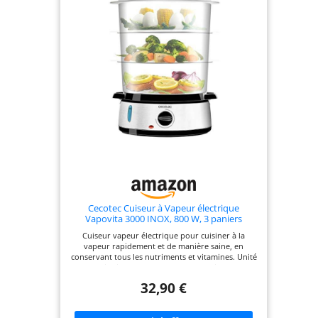
Cecotec Cuiseur à Vapeur électrique
Vapovita 3000 INOX, 800 W, 3 paniers
indépendants, Minuterie 60 Minutes,
Cuiseur vapeur électrique pour cuisiner à la
Compatible Lave-Vaisselle.
vapeur rapidement et de manière saine, en
conservant tous les nutriments et vitamines. Unité
en acier inoxydable et 800 W de puissance.
Possibilité de cuisiner jusqu’à 3 plats à la fois grâce
32,90 €
à ses 3 paniers vapeurs, avec une capacité totale
de 9 litres. Inclus : bases avec supports pour œufs
pour faire cuire les œufs de manière plus