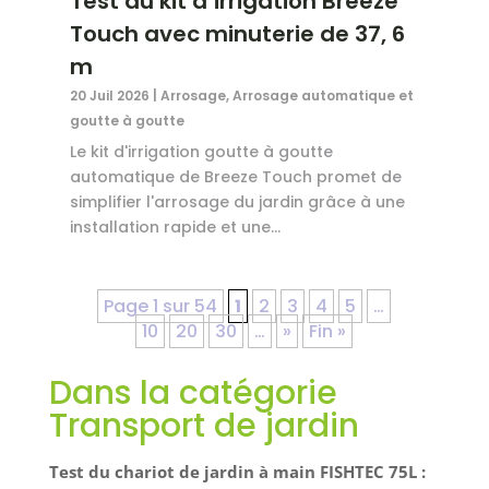
Test du kit d’irrigation Breeze
Touch avec minuterie de 37, 6
m
20 Juil 2026
|
Arrosage
,
Arrosage automatique et
goutte à goutte
Le kit d'irrigation goutte à goutte
automatique de Breeze Touch promet de
simplifier l'arrosage du jardin grâce à une
installation rapide et une...
Page 1 sur 54
1
2
3
4
5
…
10
20
30
…
»
Fin »
Dans la catégorie
Transport de jardin
Test du chariot de jardin à main FISHTEC 75L :