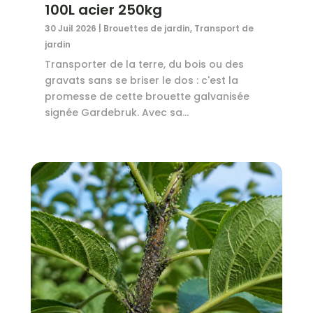
100L acier 250kg
30 Juil 2026
|
Brouettes de jardin
,
Transport de
jardin
Transporter de la terre, du bois ou des
gravats sans se briser le dos : c'est la
promesse de cette brouette galvanisée
signée Gardebruk. Avec sa...