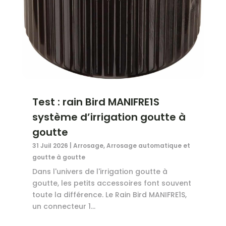
Test : rain Bird MANIFRE1S
système d’irrigation goutte à
goutte
31 Juil 2026
|
Arrosage
,
Arrosage automatique et
goutte à goutte
Dans l'univers de l'irrigation goutte à
goutte, les petits accessoires font souvent
toute la différence. Le Rain Bird MANIFRE1S,
un connecteur 1...