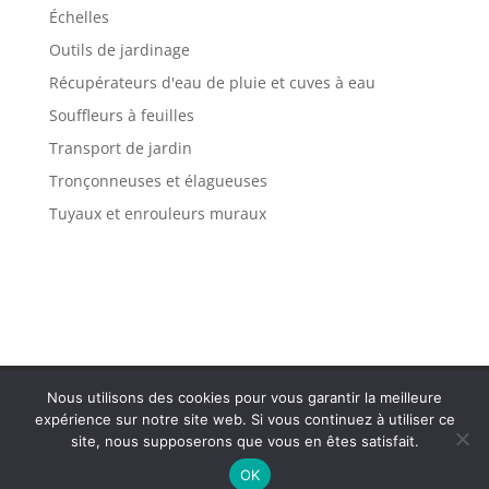
Échelles
Outils de jardinage
Récupérateurs d'eau de pluie et cuves à eau
Souffleurs à feuilles
Transport de jardin
Tronçonneuses et élagueuses
Tuyaux et enrouleurs muraux
Politique de confidentialité
Mentions légales
Nous utilisons des cookies pour vous garantir la meilleure
Plan de site
Contact
expérience sur notre site web. Si vous continuez à utiliser ce
site, nous supposerons que vous en êtes satisfait.
OK
Tous droits réservés Var Solidaire 2025