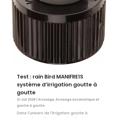
Test : rain Bird MANIFRE1S
système d’irrigation goutte à
goutte
31 Juil 2026
|
Arrosage
,
Arrosage automatique et
goutte à goutte
Dans l'univers de l'irrigation goutte à