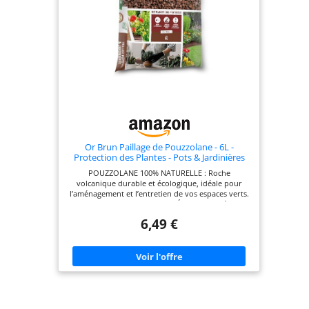
Or Brun Paillage de Pouzzolane - 6L -
Protection des Plantes - Pots & Jardinières
OBRPPOU6U
POUZZOLANE 100% NATURELLE : Roche
volcanique durable et écologique, idéale pour
l’aménagement et l’entretien de vos espaces verts.
OPTIMISE LE DRAINAGE & L'AÉRATION : Préserve
vos plantes de l’excès d’eau tout en favorisant un
6,49 €
développement racinaire sain. PROTECTION
CONTRE LES ALEAS CLIMATIQUES : Isole les racines
des variations de température, été comme hiver.
LIMITE LA POUSSE DES MAUVAISES HERBES :
Paillage efficace pour réduire l’entretien et
enrichir visuellement vos massifs. POLYVALENCE
DÉCORATIVE : Parfaite pour massifs, allées,
bassins et jardins d’intérieur. Compatible avec
l’agriculture biologique. FABRIQUÉES EN FRANCE :