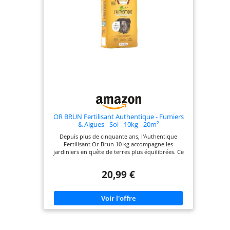
P 61 cm x H 83 cm, lui permettant de s'adapter à
différents espaces. Sa couleur noire ajoute une
touche d'élégance à votre jardin
OR BRUN Fertilisant Authentique - Fumiers
& Algues - Sol - 10kg - 20m²
Depuis plus de cinquante ans, l'Authentique
Fertilisant Or Brun 10 kg accompagne les
jardiniers en quête de terres plus équilibrées. Ce
produit a progressivement gagné la confiance de
nombreux amateurs et professionnels qui
20,99 €
apprécient sa capacité à dynami Grâce à une
formule qui combine fumier de volaille, fumier de
cheval et fumier bovin, cet engrais organique
soutient efficacement la croissance des végétaux.
Les nutriments présents, comme l'azote, le
phosphore et le potassium, sont libérés
progressivemen L'Authentique Fertilisant Or Brun
enrichit la terre en humus, favorisant une