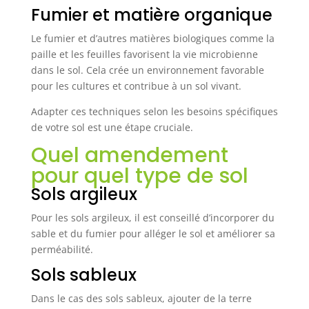
Fumier et matière organique
meilleure aération et un drainage plus régulier.
Son action se prolonge pendant plusieurs mois,
puisque sa décomposition lente libère
Le fumier et d’autres matières biologiques comme la
progressivement les éléments nutritifs. Les Certifié
AMENDEMENT ORGANIQUE NF U 44-051, ce
paille et les feuilles favorisent la vie microbienne
fertilisant repose sur des fumiers et fientes
dans le sol. Cela crée un environnement favorable
compostés. La matière sèche atteint 47 %, tandis
que la matière organique représente 24 % de la
pour les cultures et contribue à un sol vivant.
masse sur produit sec. L'azote total s'élève à 1,3 %,
avec un rappo Facile à intégrer dans différents
Adapter ces techniques selon les besoins spécifiques
contextes, ce produit s'emploie aussi bien sur les
massifs ornementaux que dans le potager. Il
de votre sol est une étape cruciale.
convient à la plupart des espèces et participe à
maintenir l'équilibre biologique indispensable à
Quel amendement
un jardin en bonne santé. So
pour quel type de sol
Sols argileux
Pour les sols argileux, il est conseillé d’incorporer du
sable et du fumier pour alléger le sol et améliorer sa
perméabilité.
Sols sableux
Dans le cas des sols sableux, ajouter de la terre