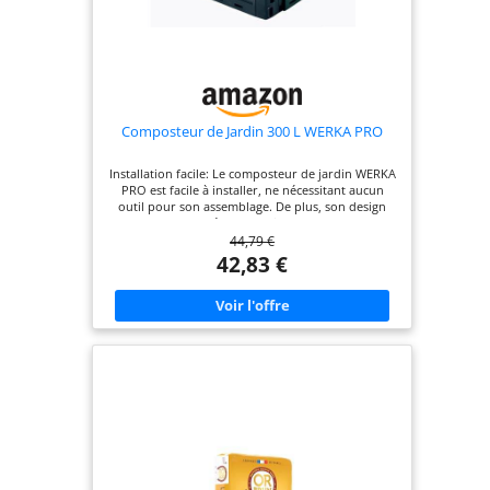
Composteur de Jardin 300 L WERKA PRO
Installation facile: Le composteur de jardin WERKA
PRO est facile à installer, ne nécessitant aucun
outil pour son assemblage. De plus, son design
permet de le déplacer facilement, pour une
44,79 €
utilisation pratique et sans effort Capacité
généreuse: Avec une contenance de 300 litres, ce
42,83 €
composteur offre une capacité optimale pour une
utilisation quotidienne, tout en restant discret
dans votre jardin, pour une intégration parfaite
Système thermique intelligent: Sa couleur noire
permet un développement thermique optimal à
l'intérieur pendant l'ensoleillement. Les trous
d'aération à la surface du composteur favorisent
la décomposition naturelle des déchets Résistance
éprouvée: Conçu en polypropylène, un matériau
connu pour sa résistance, ce composteur est
également résistant aux intempéries et aux rayons
UV, garantissant ainsi sa durabilité
Caractéristiques techniques précises: Le
composteur présente des dimensions de L 61 cm x