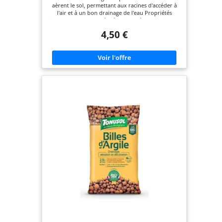
aèrent le sol, permettant aux racines d'accéder à
l'air et à un bon drainage de l'eau Propriétés
isolantes - les granulés réduisent l'évaporation de
l'eau, de sorte que le sol reste humide plus
4,50 €
longtemps Matériau de décoration - l'argile
expansée peut être utilisée comme couche
décorative pour les fleurs en pot et autres
compositions Sûr à utiliser - l'argile expansée est
résistante aux champignons et aux moisissures,
son utilisation réduit donc le risque d'infection
des plantes