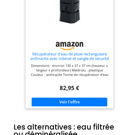
de 1000L est nettoyé, inspecté et testé pour vous
assurer une expérience sans tracas. Il est prêt à
être utilisé dès son arrivée! Fiable : Chaque IBC est
méticuleusement contrôlé pour respecter toutes
les normes de sécurité et d'hygiène, vous offrant
ainsi une tranquillité d'esprit dans toutes vos
applications. ATTENTION : dû au
reconditionnement de nos cuves, elles peuvent
être différentes d'apparence, la couleur ou la
palette peuvent varier, mais cela n'impacte en rien
la qualité du produit
Récupérateur d'eau de pluie rectangulaire
anthracite avec robinet et sangle de sécurité
- 120 l - En plastique - Gris - 130 x 37 cm -
Dimensions : environ 130 x 37 x 37 cm (hauteur x
Avec pied - Réservoir d'eau de pluie -
largeur x profondeur) Matériau : plastique
Réservoir d'eau de jardin
Couleur : anthracite Tonne de récupération d'eau
de pluie rectangulaire avec pied environ Capacité :
120 l Avec robinet et sangle pour sécuriser le
82,95 €
réservoir Robuste et résistant aux intempéries
Les alternatives : eau filtrée
ou déminéralisée