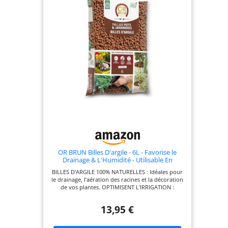
OR BRUN Billes D'argile - 6L - Favorise le
Drainage & L'Humidité - Utilisable En
Agriculture Biologique OBRPARG6U
BILLES D'ARGILE 100% NATURELLES : Idéales pour
le drainage, l’aération des racines et la décoration
de vos plantes. OPTIMISENT L'IRRIGATION :
Retiennent l'humidité et la libèrent
progressivement pour des plantes en pleine santé.
13,95 €
MULTI-USAGES : Parfaites pour le rempotage,
l’hydroponie, les terrariums, et les jardins
d’intérieur comme extérieur. FABRIQUÉES en