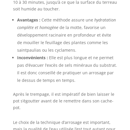
10 à 30 minutes, jusqu’à ce que la surface du terreau
d'eau avec précision pour fournir à vos plantes la
bonne quantité d'eau et s'assurer que chaque
soit humide au toucher.
arrosage est simple et efficace. 【Design
polyvalent】Notre arrosoir pour plantes
d'intérieur peut non seulement être utilisé comme
Avantages :
Cette méthode assure une
hydratation
dispositif d'arrosage, mais peut également être
complète et homogène
de la motte, favorise un
placé dans le jardin ou à l'intérieur comme
décoration pour exprimer votre goût. Arrosoir -
développement racinaire en profondeur et évite
son design multifonctionnel en fait un élément
indispensable de la vie et ajoute confort et beauté
de mouiller le feuillage des plantes comme les
à votre vie quotidienne. 【Traitement de surface
saintpaulias ou les cyclamens.
exquis par pulvérisation de peinture】 L’extérieur
de l’arrosoir pour plantes d’intérieur est finement
Inconvénients :
Elle est plus longue et ne permet
laqué, ce qui donne non seulement au produit un
aspect élégant, mais empêche également
pas d’évacuer l’excès de sels minéraux du substrat.
efficacement l’accumulation de rouille et de saleté.
Que vous le placiez à l'intérieur ou à l'extérieur,
Il est donc conseillé de pratiquer un arrosage par
l'arrosoir Petit conserve son aspect lumineux et
le dessus de temps en temps.
ajoute une touche de couleur à vos activités de
jardin.
Après le trempage, il est impératif de bien laisser le
pot s’égoutter avant de le remettre dans son cache-
pot.
Le choix de la technique d’arrosage est important,
mais la qualité de l’eau utilisée l’est tout autant pour