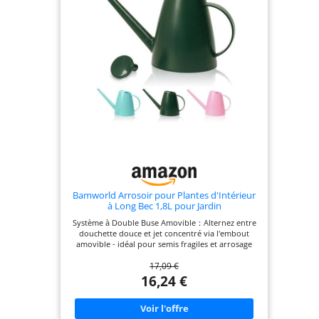
Bamworld Arrosoir pour Plantes d'Intérieur
à Long Bec 1,8L pour Jardin
Intérieur/Extérieur Petit Arrosoir Maison
Système à Double Buse Amovible：Alternez entre
Fleurs en Vert Émeraude
douchette douce et jet concentré via l'embout
amovible - idéal pour semis fragiles et arrosage
profond des racines sans perturber le sol.
17,09 €
Disponible en quatre couleurs : vert sauge (RAL
6027), terracotta (RAL 8023), bleu profond et bleu
16,24 €
ardoise (RAL 5007) avec une finition mate –
s'harmonisant parfaitement avec n'importe quel
espace. Structure en PP Renforcé：Fabriqué en
polypropylène (épaisseur 3mm) anti-choc et