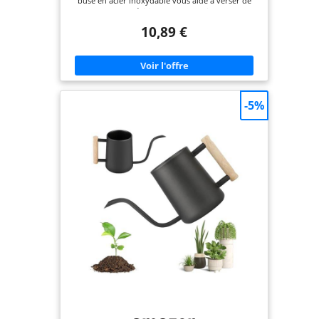
buse en acier inoxydable vous aide à verser de
l'eau avec précision dans les racines sans
éclabousser ni gaspiller, ce qui facilite l'arrosage.
10,89 €
La buse étroite et longue avec une extrémité
parfaitement incurvée permet un accès facile à
toutes les plantes sans les renverser, et la buse est
amovible pour un rangement facile. Permet un
arrosage précis sans éclaboussures et peut
pénétrer directement dans le sol de vos fleurs et
plantes. Beau et pratique : petit arrosoir fabriqué
-5%
en plastique de qualité supérieure et sûr, il n'est
pas facile à casser, anti-gouttes, pas facile à vieillir,
respectueux de l'environnement et inodore,
robuste et durable et peut être utilisé pendant
longtemps. La surface est lisse et agréable, et la
paroi du pot est épaisse, ce qui la rend plus
résistante à l'usure et aux gouttes. L'apparence est
exquise et compacte, et le matériau translucide lui
donne un aspect cristallin. Le petit arrosoir en
plastique n'est pas seulement un outil de jardin,
mais aussi une décoration simple et moderne. Les
couleurs douces s'adaptent à différents styles de
décoration. Facile à remplir : arrosoir floral avec
long bec verseur Grâce à l'ouverture large au
sommet et à la conception semi-ouverte, le petit
arrosoir peut être facilement rempli au robinet et
les taches peuvent être facilement éliminées,
rendant le petit arrosoir plus propre et plus
lumineux. Capacité de 1 litre, convient pour les
petites plantes d'intérieur et de terrasse, les