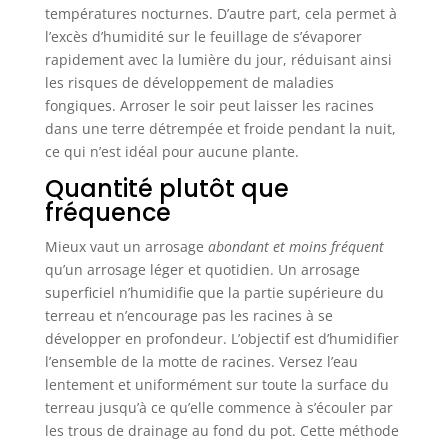
nettoyer avec un chiffon doux et le ranger dans
températures nocturnes. D’autre part, cela permet à
un tiroir. Paquet de 2, ça vaut le coup ! Étanche
l’excès d’humidité sur le feuillage de s’évaporer
pour les plantes d'intérieur et d'extérieur. Aucune
pile n'est nécessaire, peut être utilisé pendant
rapidement avec la lumière du jour, réduisant ainsi
longtemps.【No lo deje en el suelo durante
mucho tiempo, o su vida útil puede acortarse.】
les risques de développement de maladies
fongiques. Arroser le soir peut laisser les racines
dans une terre détrempée et froide pendant la nuit,
ce qui n’est idéal pour aucune plante.
Quantité plutôt que
fréquence
Mieux vaut un arrosage
abondant et moins fréquent
qu’un arrosage léger et quotidien. Un arrosage
superficiel n’humidifie que la partie supérieure du
terreau et n’encourage pas les racines à se
développer en profondeur. L’objectif est d’humidifier
l’ensemble de la motte de racines. Versez l’eau
lentement et uniformément sur toute la surface du
terreau jusqu’à ce qu’elle commence à s’écouler par
les trous de drainage au fond du pot. Cette méthode