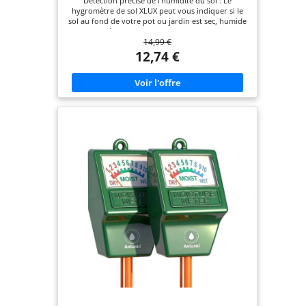
Détection précise de l'humidité du sol : Le
hygromètre de sol XLUX peut vous indiquer si le
sol au fond de votre pot ou jardin est sec, humide
ou mouillé, alors que vos yeux et vos doigts ne
14,99 €
peuvent déterminer que le niveau d'humidité de
la surface du sol. La sonde est de 5,5 pouces (14
12,74 €
cm) plus longue que les modèles standard, ce qui
permet de mesurer l'humidité du sol au fond des
pots de fleurs plus grands et plus profonds.
Cadran large facile à lire : Le grand cadran est
facile à lire et comprend trois zones avec dix
échelles, ce qui le rend très simple à comprendre.
Dry - Sec, Moist - Humide, Wet - mouillé. Lecture
immédiate de l'humidité : Insérez la sonde dans le
sol et, sans attendre, le cadran affichera
immédiatement le niveau d'humidité. Vous pouvez
alors décider si votre plante a besoin d'être
arrosée en fonction de la mesure. Ne laissez pas
cet hygromètre de sol dans le sol pendant plus de
5 minutes, car la pointe en métal se corrodera
progressivement. Moins de dommages : Une seule
sonde cause moins de dommages aux racines des
plantes par rapport à des sondes doubles ou
multiples, et lorsque vous retirez la sonde après le
test, elle ne fera pas sortir beaucoup de terre.
Précautions d'utilisation : Ne l'utilisez pas pour
tester un sol très dur. Ne testez pas l'eau ou
d'autres liquides. Après le test, veuillez essuyer la
sonde pour la nettoyer.