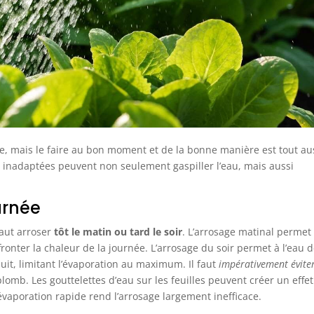
GRANDE CAPACITÉ :
utilisation de longue
Notre bac composteur a
durée et diminue la
une capacité de 300L,
nécessité de
suffisante pour une
manipulations
utilisation quotidienne
fréquentes, augmentant
tout en maintenant une
ainsi l'efficacité du
taille non imposante et
compostage et de la
disgracieuse.
fermentation
CARACTÉRISTIQUE :
INFORMATIONS SUR LE
Matériaux –
COMPOSTEUR DE JARDIN
Polypropylène (résistant
: Dimensions totales :
aux intempéries,
60,5L x 60,5l x 81,5H cm ;
imperméable) ; Capacité–
- Capacité : 300 L
300L ; Dimensions–58 *
e, mais le faire au bon moment et de la bonne manière est tout au
58 * 80 (cm)
s inadaptées peuvent non seulement gaspiller l’eau, mais aussi
urnée
 faut arroser
tôt le matin ou tard le soir
. L’arrosage matinal permet 
ronter la chaleur de la journée. L’arrosage du soir permet à l’eau 
it, limitant l’évaporation au maximum. Il faut
impérativement évite
plomb. Les gouttelettes d’eau sur les feuilles peuvent créer un effe
évaporation rapide rend l’arrosage largement inefficace.