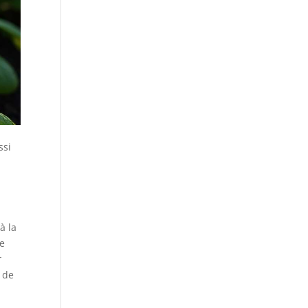
ssi
à la
de
r
t de