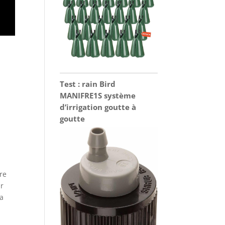
Test : rain Bird
MANIFRE1S système
d’irrigation goutte à
goutte
dre
ir
sa