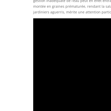
gestion inadéquate de l’eau peut en effet entr
montée en graines prématurée, rendant la sal
jardiniers aguerris, mérite une attention part