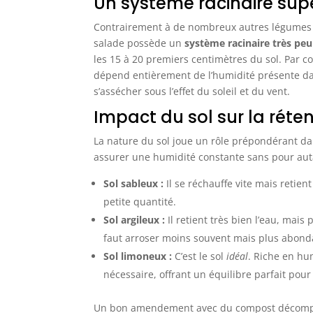
Un système racinaire supe
Contrairement à de nombreux autres légumes d
salade possède un
système racinaire très peu
les 15 à 20 premiers centimètres du sol. Par c
dépend entièrement de l’humidité présente dan
s’assécher sous l’effet du soleil et du vent.
Impact du sol sur la réte
La nature du sol joue un rôle prépondérant dan
assurer une humidité constante sans pour autant
Sol sableux :
Il se réchauffe vite mais retien
petite quantité.
Sol argileux :
Il retient très bien l’eau, mais
faut arroser moins souvent mais plus abon
Sol limoneux :
C’est le sol
idéal
. Riche en hum
nécessaire, offrant un équilibre parfait pour
Un bon amendement avec du compost décomposé