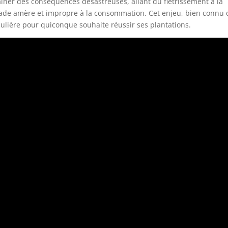
aîner des conséquences désastreuses, allant du flétrissement à la
ade amère et impropre à la consommation. Cet enjeu, bien connu 
iculière pour quiconque souhaite réussir ses plantations.