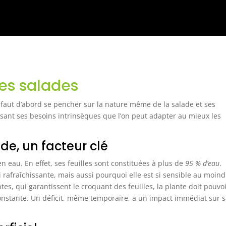
es salades
 faut d’abord se pencher sur la nature même de la salade et ses
issant ses besoins intrinsèques que l’on peut adapter au mieux les
de, un facteur clé
en eau. En effet, ses feuilles sont constituées à plus de
95 % d’eau
.
i rafraîchissante, mais aussi pourquoi elle est si sensible au moin
es, qui garantissent le croquant des feuilles, la plante doit pouvo
constante. Un déficit, même temporaire, a un impact immédiat sur 