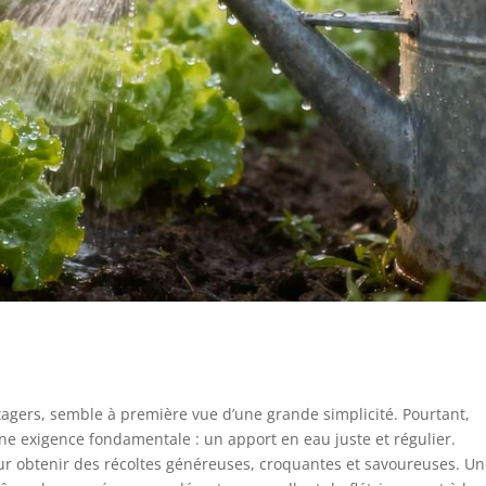
tagers, semble à première vue d’une grande simplicité. Pourtant,
 une exigence fondamentale : un apport en eau juste et régulier.
pour obtenir des récoltes généreuses, croquantes et savoureuses. U