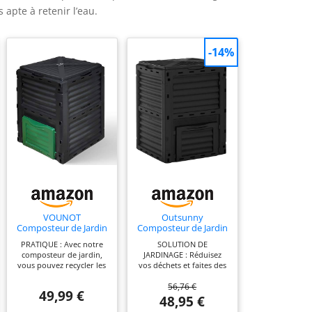
 apte à retenir l’eau.
-14%
VOUNOT
Outsunny
Composteur de Jardin
Composteur de Jardin
300L Qualité
300L Bac Composteur
PRATIQUE : Avec notre
SOLUTION DE
Supérieure Bac
Jardin 48 Aérations
composteur de jardin,
JARDINAGE : Réduisez
Composteur pour
Noir
vous pouvez recycler les
vos déchets et faites des
Jardin Déchets Bac à
déchets naturels de
économies en intégrant
Composte en
56,76 €
votre maison et jardin
un composteur à votre
Polypropylène
49,99 €
en un terreau riche et
espace vert. Il suffit de le
48,95 €
Résistant aux Chocs
naturel. Vous pouvez
remplir avec vos déchets
et aux UV Noir Vert