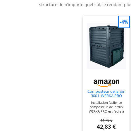
structure de n’importe quel sol, le rendant plus
-4%
Composteur de Jardin
300 L WERKA PRO
Installation facile: Le
composteur de jardin
WERKA PRO est facile à
installer, ne nécessitant
44,79 €
aucun outil pour son
assemblage. De plus, son
42,83 €
design permet de le