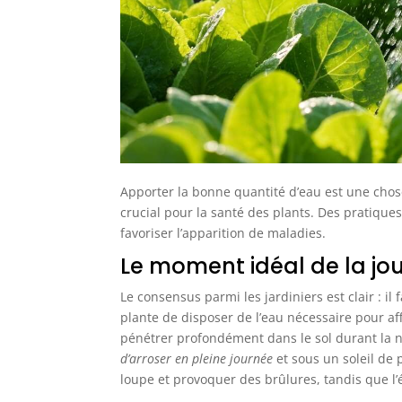
intempéries et aux
rayons UV, garantissant
ainsi sa durabilité
Caractéristiques
techniques précises: Le
composteur présente
des dimensions de L 61
cm x P 61 cm x H 83 cm,
lui permettant de
s'adapter à différents
espaces. Sa couleur
noire ajoute une touche
d'élégance à votre jardin
Apporter la bonne quantité d’eau est une chos
crucial pour la santé des plants. Des pratique
favoriser l’apparition de maladies.
Le moment idéal de la jo
Le consensus parmi les jardiniers est clair : il
plante de disposer de l’eau nécessaire pour aff
pénétrer profondément dans le sol durant la nu
d’arroser en pleine journée
et sous un soleil de 
loupe et provoquer des brûlures, tandis que l’