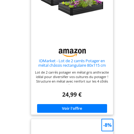
IDMarket - Lot de 2 carrés Potager en
métal châssis rectangulaire 80x115 cm
Gris Anthracite
Lot de 2 carrés potager en métal gris anthracite
idéal pour diversifier vos cultures du potager !
Structure en métal avec renfort sur les 4 côtés
des potagers en métal pour une meilleure
stabilité Grande contenance , parfait pour
24,99 €
cultiver ! Coloris anthracite tendance et
matériau robuste Structure stable et
résistante- lits de jardin en métal gris
anthracite pour fleurs, aromes, légumes
Dimensions globales : L.115 x l. 160 x H. 20 cm -
Dim. bac : L. 115 x l. 80 x H. 20 cm
-8%