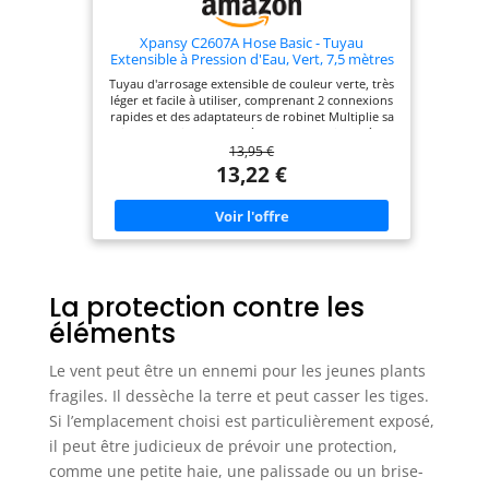
Xpansy C2607A Hose Basic - Tuyau
Extensible à Pression d'Eau, Vert, 7,5 mètres
Tuyau d'arrosage extensible de couleur verte, très
léger et facile à utiliser, comprenant 2 connexions
rapides et des adaptateurs de robinet Multiplie sa
taille par trois - De 2,5 mètres sans eau jusqu'à 7,5
13,95 €
mètres avec eau, pression maximale de 6 bars
Dispose de 7 différentes options d'arrosage pour
13,22 €
s'adapter à tous les types de plantes et d'arbres
Comprend des raccords spéciaux brevetés qui
empêchent la rupture des extrémités, et une bride
métallique maintenant le tissu extérieur sans
affecter l'intérieur, afin que l'eau s'écoule
facilement Se distingue du modèle pro par sa
forme plate, le modèle pro a une forme ronde et
La protection contre les
son tissu extérieur épouse plus fermement le
tuyau intérieur lorsque la pression augmente, ce
éléments
modèle (basic) est plus léger et économique
REMARQUE - assurez-vous que la pression ne
dépasse pas 6 bars lors de l'utilisation du tuyau.
Le vent peut être un ennemi pour les jeunes plants
Sinon, il peut exploser. Il est conseillé de vider le
fragiles. Il dessèche la terre et peut casser les tiges.
tuyau à chaque utilisation, afin que les
changements de température entre le jour et la
Si l’emplacement choisi est particulièrement exposé,
nuit n'affectent pas la durabilité du produit Il doit
il peut être judicieux de prévoir une protection,
être utilisé uniquement avec de l'eau douce. Il ne
doit pas être utilisé avec de l'eau chaude
comme une petite haie, une palissade ou un brise-