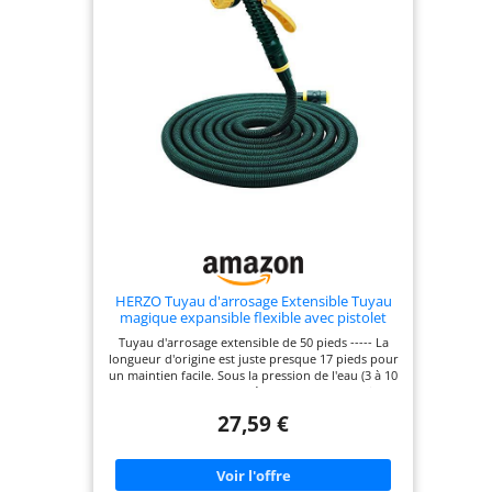
HERZO Tuyau d'arrosage Extensible Tuyau
magique expansible flexible avec pistolet
d'arrosage multifonctionnel à 7 réglages
Tuyau d'arrosage extensible de 50 pieds ----- La
(15m)
longueur d'origine est juste presque 17 pieds pour
un maintien facile. Sous la pression de l'eau (3 à 10
bars), ce tuyau peut dépenser plus de 3 fois
presque jusqu'à 50 pieds juste en peu de temps.Et
27,59 €
lorsque l'eau est au-dessus de ce tuyau de jardin,
il peut également se restaurer rapidement afin
que vous puissiez le transporter facilement, peu
importe où vous allez et utilisez. Corps durable et
solide ----- Le tuyau d'arrosage HERZO est