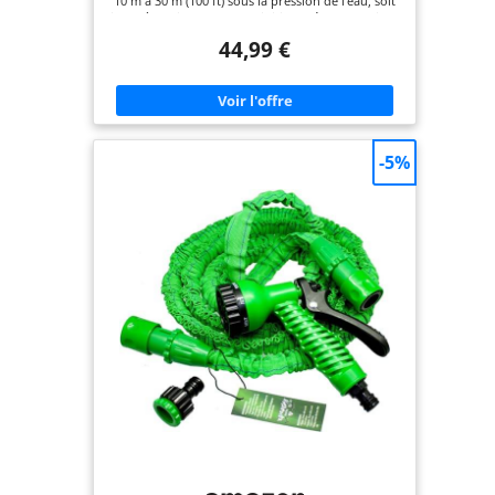
10 m à 30 m (100 ft) sous la pression de l'eau, soit
jusqu'à 3 fois sa longueur initiale. Léger et flexible,
ce tuyau d'arrosage flexible réduit les risques de
44,99 €
nœuds et de torsions pour un arrosage plus
pratique au quotidien. ✅ RACCORDS
MÉTALLIQUES ANTI-FUITE – Ce tuyau d'arrosage
est équipé de raccords métalliques universels 3/4"
et 1/2", compatibles avec la majorité des robinets
standards. Sa conception étanche aide à limiter les
fuites et assure un débit d'eau stable pour tous
-5%
vos travaux d'arrosage. ✅ PISTOLET D'ARROSAGE
10 MODES – Livré avec un pistolet multifonction à
10 jets (Jet, Douche, Brouillard, Cône, Plat, etc.), ce
tuyau extensible répond à tous les besoins :
arrosage du jardin, nettoyage de terrasse, lavage
de voiture, entretien extérieur ou soins des
animaux. ✅ TUYAU D'ARROSAGE FLEXIBLE ET
RÉSISTANT – Fabriqué avec un tissu haute densité
3450D et un noyau en latex 3 couches, ce tuyau
d'arrosage extensible offre une excellente
résistance à l'usure, aux pliures et aux torsions.
Idéal pour une utilisation régulière dans le jardin
ou autour de la maison. ✅ RANGEMENT COMPACT
ET UTILISATION POLYVALENTE – Une fois l'eau
coupée, ce tuyau d’arrosage extensible retrouve
rapidement sa taille initiale de 10 m pour un
rangement facile. Compact et peu encombrant, il
convient parfaitement comme tuyau arrosage
pour jardin, terrasse, cour, garage ou nettoyage
extérieur.