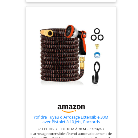
fabriqué par un noyau de coureur extérieur et
élastique en polyester de haute qualité et durable,
de sorte que ce tuyau peut être utilisé plus de fois
que d'autres tuyaux d'arrosage. Pistolet de
pulvérisation multifonctionnel et facile à utiliser --
--- Vous avez 7 modèles de pulvérisation: cône,
plein, plat, centre, jet, douche et brouillard.Vous
pouvez faire une gamme de choses sous les
modèles ci-dessous tels que le lavage de voiture,
le lavage des animaux de compagnie, arrosage du
jardin et ainsi de suite.Tout ce que vous avez à
faire est d'appuyer simplement sur la gâchette.
Raccords de connecteur sans retenue ----- Nous
utilisons les raccords avancés et vous pouvez
facilement connecter le robinet d'eau à travers les
raccords flexibles.Et ce raccord est également
fabriqué à partir de matériaux durables afin qu'il
ait une longue durée de vie. Plus vous pouvez
obtenir ---- 12 mois de garantie et 180 jours
satisfait ou remboursé! Vous pouvez nous
contacter si vous avez des questions et nous vous
répondrons dans les 24 heures.
Yofidra Tuyau d'Arrosage Extensible 30M
avec Pistolet à 10 Jets, Raccords
✅ EXTENSIBLE DE 10 M À 30 M – Ce tuyau
d'arrosage extensible s'étend automatiquement de