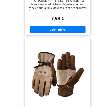
PROTECTION ANTI-ÉPINES RENFORCÉE – Le
latex naturel adhérisé anti-perforation est
conçu pour la taille des rosiers et des arbustes
épineux, réduisant les risques de griffures lors
des travaux de jardinage intensifs PRISE SÛRE
7,99 €
ET PRÉCISE – La surface texturée offre une
excellente adhérence sur le sécateur et les
branches, idéale pour tailler avec contrôle et
sécurité même en conditions humides au
jardin RESPIRABILITÉ AMÉLIORÉE – Le dos aéré
favorise la circulation de l’air pour limiter
l’échauffement des mains lors des sessions
prolongées de taille de haies et d’entretien
extérieur SOUTIEN COTON DOUX ET FLEXIBLE –
La doublure textile en 100% coton, combinée à
une grande souplesse, facilite les mouvements
et améliore la dextérité lors des gestes précis
AJUSTEMENT PRATIQUE ET RANGEMENT FACILE
– Les poignets ajustés assurent un maintien
fiable et le cordon d’accrochage intégré permet
de suspendre les gants après usage dans l’abri
de jardin ou le garage