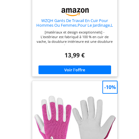
WZQH Gants De Travail En Cuir Pour
Hommes Ou Femmes.Pour Le Jardinage,L
[matériaux et design exceptionnels] -
L'extérieur est fabriqué à 100 % en cuir de
vache, la doublure intérieure est une doublure
douce composée de fibres de coton.ce gant
haute performance offre une résistance élevée
13,99 €
à l'abrasion, à la perforation, à la coupe, à la
flexibilité et au confort. Le poignet réglable
empêche les choses sales d'entrer dans les
gants. Si vos mains transpirent, vous n’avez pas
à vous inquiéter qu’elles vous salissent les
mains. [portée supplémentaire] -La paume
renforcée offre une protection
-10%
supplémentaire.ces gants de travail de sécurité
en vrac peuvent être utilisés pour de
nombreux travaux: jardinage, soudage,
construction, ferme, ranch, grange, conduite
de camion, fleuriste, jardin, électricien,
démolition, menuiserie, d'excavation,
désherbage, conduite, meulage, exploitation
forestière, garage de Cour et travaux
d'entrepôt, etc. Fil de fer, fer, etc.XXL, XL, L, M,
S,XS,6 tailles disponibles [excellent Thorn Proof
and Wear Resistance] - vous pouvez l'utiliser