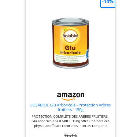
-14%
SOLABIOL Glu Arboricole - Protection Arbres
fruitiers - 150g
PROTECTION COMPLÈTE DES ARBRES FRUITIERS :
Glu arboricole SOLABIOL 150g offre une barrière
physique efficace contre les insectes rampants
nuisibles - fourmis, pucerons verts et noirs,
18,51 €
forficules (perce-oreilles), chenilles et cheimatobies