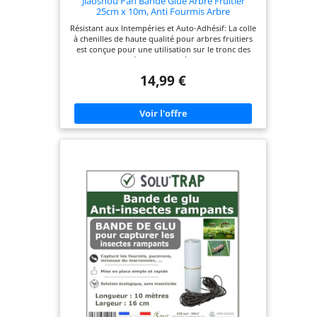
Jiaoshou Pan Bande Glue Arbre Fruitier
25cm x 10m, Anti Fourmis Arbre
Résistant aux Intempéries et Auto-Adhésif: La colle
à chenilles de haute qualité pour arbres fruitiers
est conçue pour une utilisation sur le tronc des
arbres en extérieur et aide à intercepter les
insectes rampants avant qu’ils n’atteignent la
14,99 €
couronne. Grâce à la propriété de cette bande
glue arbre fruitier, vous pouvez couper le ruban
pour arbres à la longueur souhaitée selon le
diamètre du tronc. Largeur Supplémentaire: Notre
bande de glue pour arbre fruitier offre une large
surface adhésive avec un ruban anti-fourmis de 25
cm de large. Elle forme une barrière visible contre
les parasites rampants comme les fourmis et les
phalènes brumeuses. Sur une écorce irrégulière
ou fissurée, il est recommandé de bien appuyer la
bande et de contrôler régulièrement les raccords
de cet anneau de colle auto-adhésif. Parfait pour
la Protection des Arbres: Cette bande glue arbre
forme une barrière physique autour du tronc.
Cette protection tronc contre fourmis et phalènes
brumeuses convient aux cerisiers, pommiers,
pruniers et autres arbres fruitiers afin d’aider à
intercepter les insectes rampants directement sur
le tronc, avant qu’ils ne montent vers les
branches. Remarque sur la Fixation: Notre
ensemble contient en plus 40 morceaux de fils de
fer d’environ 23 cm, qui peuvent être utilisés selon
les besoins comme simple aide de fixation