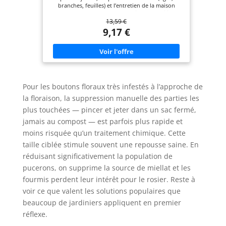
branches, feuilles) et l’entretien de la maison
(carrelages, terrasses, balcons, pierres…) Utilisable
13,59 €
en intérieur et extérieur, Efficace contre la
fumagine qui noircit les feuilles et les tiges suite
9,17 €
aux dépôt du miellat déposé par les pucerons,
cochenilles, fourmis et autres insectes Pratique et
facile, À diluer dans l’eau grâce au bouchon
doseur, Doses d'emploi au dos de l'emballage, 200
ml pour 800 ml d’eau pour 10 m², Fabriqué en
France Composition à base d'huile d'olive, sans
conservateur, Utilisable en Agriculture Biologique.
Pour les boutons floraux très infestés à l’approche de
(Conformément au règlement CE n°834/2007)
Contenu: 1 x Flacon Savon Noir, ALGOFLASH
la floraison, la suppression manuelle des parties les
NATURASOL, BIOSAV1000A, 1 L ,Dimensions (L x P
plus touchées — pincer et jeter dans un sac fermé,
x H): 14, 7 x 4,7 x 26 cm
jamais au compost — est parfois plus rapide et
moins risquée qu’un traitement chimique. Cette
taille ciblée stimule souvent une repousse saine. En
réduisant significativement la population de
pucerons, on supprime la source de miellat et les
fourmis perdent leur intérêt pour le rosier. Reste à
voir ce que valent les solutions populaires que
beaucoup de jardiniers appliquent en premier
réflexe.