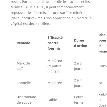
rosier. Pur ou peu dilué, il brûle les racines et les
feuilles. Dilué à 10 %, il peut temporairement
repousser les fourmis sur une surface minérale
(dalle, bordure), mais son application au pied d’un
végétal est déconseillée.
Risq
Efficacité
Durée
pour
Remède
contre
d’action
le
fourmis
rosie
Modérée
Marc de
2 à 5
(répulsif
Faibl
café
jours
olfactif)
2 à 4
Cannelle
Modérée
Nul
jours
Faibl
Bicarbonate
Court
Faible
si
de soude
terme
dosé