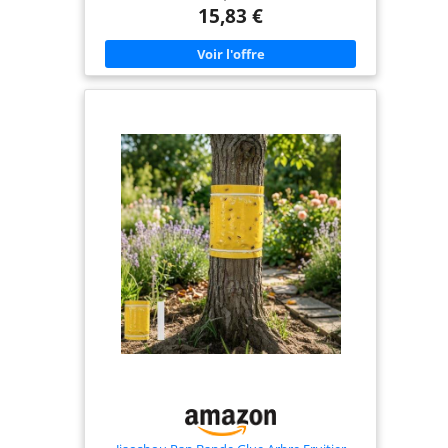
qui menacent vos arbres fruitiers EFFICACITÉ
15,83 €
LONGUE DURÉE DE 3 SEMAINES : Formule
adhésive résistante aux intempéries qui maintient
son efficacité jusqu'à 3 semaines après application
- Protection continue sans renouvellement
fréquent pour un entretien simplifié de votre
verger SOLUTION ÉCOLOGIQUE ET SANS BIOCIDE :
Barrière mécanique respectueuse de
l'environnement - Sans pesticide chimique, idéale
pour la protection de vos cultures - Utilisable en
agriculture biologique APPLICATION FACILE ET
PRÊT À L'EMPLOI : Format pratique de 150g -
S'applique directement sur le tronc des arbres à
hauteur de 80-100 cm du sol - Pas de préparation
nécessaire UTILISABLE TOUTE L'ANNÉE :
Particulièrement recommandée à l'automne
(octobre-novembre) et au printemps (février-
mars) pour protéger vos pommiers, cerisiers,
pruniers et autres arbres fruitiers des invasions
d'insectes saisonnières