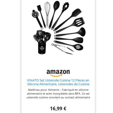
respectueux de l'environnement rend cet
ensemble sûr pour un usage quotidien. ✨ Design
ergonomique pour plus de confort : chaque
ustensile dispose d'un design ergonomique qui
permet une manipulation confortable et une
utilisation efficace. Les poignées sont
antidérapantes et offrent une expérience
d'utilisation agréable. Facile à nettoyer et passe au
lave-vaisselle : le matériau en silicone est facile à
nettoyer et passe au lave-vaisselle, ce qui facilite
l'entretien des ustensiles. Après utilisation, vous
pouvez simplement mettre les ustensiles dans le
lave-vaisselle ou les nettoyer à la main. ️
Rangement Pratique & Gain de Place : l'ensemble
est livré avec un porte-ustensiles pratique qui
vous permet de garder vos ustensiles de cuisine
bien rangés et à portée de main. Le design peu
encombrant vous permet de garder votre cuisine
organisée et de garder vos ustensiles à portée de
main.
VINATO Set Ustensile Cuisine 12 Pièces en
Silicone Alimentaire, Ustensiles de Cuisine
sans BPA, Lavable au Lave-Vaisselle, Noir
Matériau pour Aliments：Fabriqué en silicone
alimentaire et acier inoxydable sans BPA. Ce set
ustensile cuisine convient au contact alimentaire
lors de la cuisson, du mélange ou de la friture. Les
ustensiles de cuisine silicone n'altèrent pas les
16,99 €
saveurs des aliments. Résistant à la Chaleur et aux
Rayures：Résiste jusqu'à 210°C sans déformation.