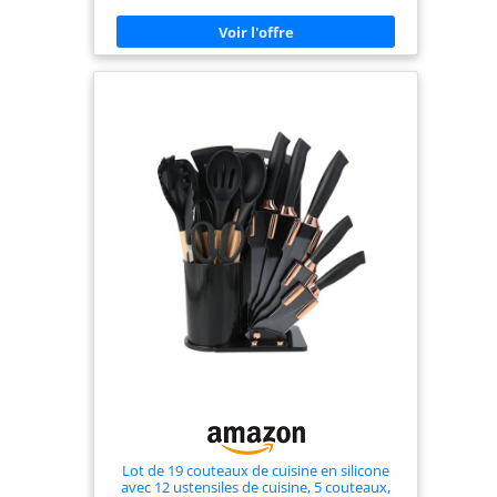
Les bords arrondis réduisent les risques de
rayures sur les poêles (les parties en acier
inoxydable ne conviennent pas aux températures
excessives). Surface robuste pour lot ustensile
cuisine quotidien (ustensiles cuisine). Set Complet
de 12 Pièces ：Contient : 1 spatule cuisine, 1
séparateur d'œufs, 1 pince à pâtes, 1 écumoire, 1
fouet, 1 pince à pain, 1 louche, 1 cuillère à soupe,
1 louche cuisine, 1 raclette, 1 pinceau + seau de
rangement. Optimisation d'Espace：Chaque pièce
des ustensiles de cuisine possède un trou de
suspension à l'extrémité. Rangeable dans le seau
inclus avec ce set ustensile cuisine, solution
pratique pour petites cuisines. Nettoyage
Simplifié：Surface lisse limitant l'adhérence des
résidus. Lavable au lave-vaisselle ou à la main à
l'eau chaude. Des ustensiles de cuisine
fonctionnels pour un usage domestique régulier.
Lot de 19 couteaux de cuisine en silicone
avec 12 ustensiles de cuisine, 5 couteaux,