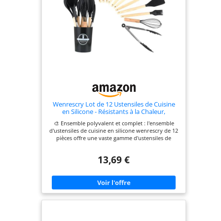
Wenrescry Lot de 12 Ustensiles de Cuisine
en Silicone - Résistants à la Chaleur,
Antiadhésifs, Faciles à Nettoyer avec
🎨 Ensemble polyvalent et complet : l'ensemble
Support de Rangement Pratique
d'ustensiles de cuisine en silicone wenrescry de 12
pièces offre une vaste gamme d'ustensiles de
cuisine de haute qualité, y compris des cuillères,
des spatules, des pinceaux et plus encore pour
13,69 €
vous aider à effectuer différentes tâches de
cuisine. Cet ensemble est non seulement pratique,
mais aussi un cadeau idéal pour Noël ou d'autres
occasions. 🔥 Matériau de haute qualité et
résistant à la chaleur : fabriqués en silicone de
haute qualité, les ustensiles de cuisine sont
résistants à la chaleur jusqu'à 230 °C, durables et
doux pour vos ustensiles de cuisine. La sélection
de matériaux de qualité alimentaire et