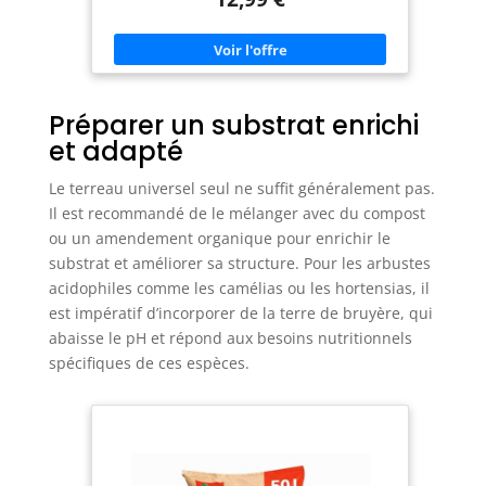
OPTIMALES - Bille d'argile légère, robuste et
poreuse, favorise la circulation de l’air et de l’eau.
Convient à toute bille d'argile plante interieur ou
en pot de jardin. DRAINAGE EFFICACE ET STABLE -
Empêche l’excès d’eau et améliore l’aération des
racines. Parfaite pour le drainage du terreau et
pour bille dargile pour plantes. PAILLIS
DÉCORATIF POLYVALENT - Utilisées en surface, les
Préparer un substrat enrichi
billes d’argile décorent vos pots et jardinières tout
et adapté
en limitant la pousse des mauvaises herbes.
QUALITÉ LERAVA ET CONFIANCE ITALIENNE -
Produit 100% Made in Italy, conçu avec soin pour
Le terreau universel seul ne suffit généralement pas.
une performance durable. Nos billes d’argile
Il est recommandé de le mélanger avec du compost
assurent qualité, fiabilité et satisfaction pour bille
argile plante exterieur.
ou un amendement organique pour enrichir le
substrat et améliorer sa structure. Pour les arbustes
acidophiles comme les camélias ou les hortensias, il
est impératif d’incorporer de la terre de bruyère, qui
abaisse le pH et répond aux besoins nutritionnels
spécifiques de ces espèces.