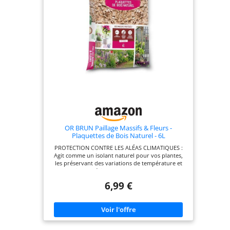
OR BRUN Paillage Massifs & Fleurs -
Plaquettes de Bois Naturel - 6L
PROTECTION CONTRE LES ALÉAS CLIMATIQUES :
Agit comme un isolant naturel pour vos plantes,
les préservant des variations de température et
des intempéries. LIMITE LA POUSSE DES
MAUVAISES HERBES : réduisez l’entretien tout en
6,99 €
protégeant vos plantations. MAINTIENNENT
L'HUMIDITÉ DU SOL : Diminuez vos besoins en
arrosage grâce à une excellente rétention d’eau.
FABRIQUÉ EN FRANCE : Une production locale
pour un jardin français PAILLAGE EN PLAQUETTES
DE BOIS NATUREL : 100% écologique et conforme