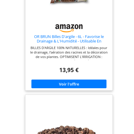
OR BRUN Billes D'argile - 6L - Favorise le
Drainage & L'Humidité - Utilisable En
Agriculture Biologique OBRPARG6U
BILLES D'ARGILE 100% NATURELLES : Idéales pour
le drainage, l’aération des racines et la décoration
de vos plantes. OPTIMISENT L'IRRIGATION :
Retiennent l'humidité et la libèrent
progressivement pour des plantes en pleine santé.
13,95 €
MULTI-USAGES : Parfaites pour le rempotage,
l’hydroponie, les terrariums, et les jardins
d’intérieur comme extérieur. FABRIQUÉES en
France : Une production locale et écologique pour
soutenir une démarche responsable. PROTECTION
CLIMATIQUE : Préservent vos plantes des
variations de température et des intempéries.