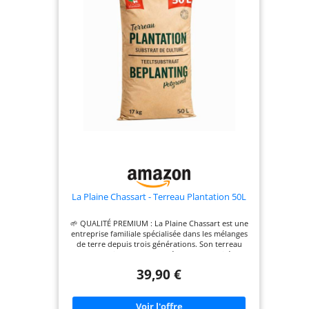
La Plaine Chassart - Terreau Plantation 50L
🌱 QUALITÉ PREMIUM : La Plaine Chassart est une
entreprise familiale spécialisée dans les mélanges
de terre depuis trois générations. Son terreau
plantation est renommé pour sa qualité
supérieure. Le secret de son succès ? Des éléments
39,90 €
naturels choisis et assemblés avec le plus grand
soin: tourbe (blonde et noire), écorces
compostées, compost, chaux et engrais. Une
recette parfaite pour un sol bien fertile ! 🌱