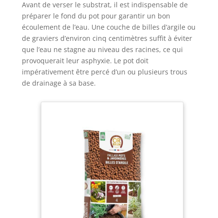
Avant de verser le substrat, il est indispensable de
européenne : le pot de fleurs est fabriqué en
Europe et convainc par sa finition de qualité
préparer le fond du pot pour garantir un bon
supérieure. La construction robuste assure une
écoulement de l’eau. Une couche de billes d’argile ou
longue durée de vie en intérieur et en extérieur.
Facile d'entretien et pratique : la surface peut être
de graviers d’environ cinq centimètres suffit à éviter
facilement nettoyée avec un chiffon humide. La
que l’eau ne stagne au niveau des racines, ce qui
construction en plastique est plus confortable à
transporter au quotidien que les pots de fleurs
provoquerait leur asphyxie. Le pot doit
lourds en céramique ou en béton.
impérativement être percé d’un ou plusieurs trous
de drainage à sa base.