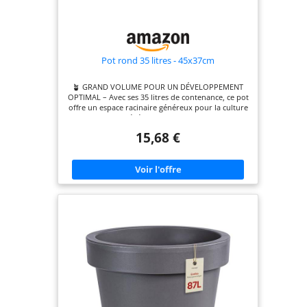
Pot rond 35 litres - 45x37cm
🪴 GRAND VOLUME POUR UN DÉVELOPPEMENT
OPTIMAL – Avec ses 35 litres de contenance, ce pot
offre un espace racinaire généreux pour la culture
de grands végétaux, arbustes et plantes
volumineuses en pleine croissance. ✋ POIGNÉES
15,68 €
INTÉGRÉES POUR UNE MANIPULATION FACILE –
Les 2 poignées robustes permettent de déplacer le
pot sans effort, même chargé, idéal pour
réorganiser votre espace de jardinage intérieur ou
extérieur. ♻️ FABRIQUÉ EN POLYÉTHYLÈNE
RECYCLÉ RÉSISTANT – Matière écoresponsable,
résistante aux chocs, aux variations de
température et aux rayons UV pour une
utilisation durable en toutes saisons, en intérieur
comme en extérieur. 💧 DRAINAGE OPTIMISÉ
POUR LA SANTÉ DES PLANTES – Le fond est équipé
de 4 trous d'évacuation qui permettent un
écoulement efficace du surplus d'eau, prévenant
l'excès d'humidité et la pourriture des racines. 🌱
COMPATIBLE TOUS SUBSTRATS ET TOUS USAGES –
Convient à tous les types de substrats : terreau,
billes d'argile, fibre de coco, etc. Dimensions : Ø 45