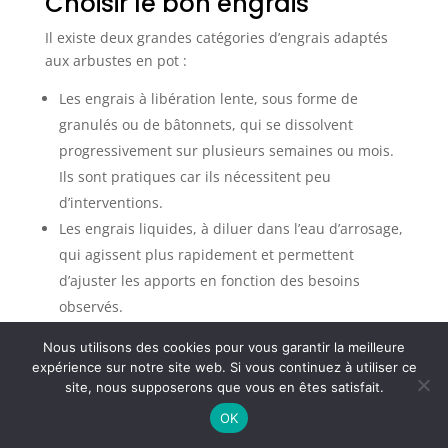
Choisir le bon engrais
Il existe deux grandes catégories d’engrais adaptés
aux arbustes en pot :
Les engrais à libération lente, sous forme de
granulés ou de bâtonnets, qui se dissolvent
progressivement sur plusieurs semaines ou mois.
Ils sont pratiques car ils nécessitent peu
d’interventions.
Les engrais liquides, à diluer dans l’eau d’arrosage,
qui agissent plus rapidement et permettent
d’ajuster les apports en fonction des besoins
observés.
Nous utilisons des cookies pour vous garantir la meilleure
Pour les arbustes acidophiles, il est préférable
expérience sur notre site web. Si vous continuez à utiliser ce
d’utiliser un engrais spécialement formulé pour ce
site, nous supposerons que vous en êtes satisfait.
type de plantes, afin de respecter leurs besoins en
OK
pH et en oligo-éléments spécifiques.