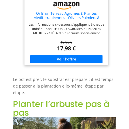
Or Brun Terreau Agrumes & Plantes
Méditerranéennes - Oliviers Palmiers &
Cycas - Utilisable en Agriculture Biologique
Les informations ci-dessous s'appliquent à chaque
OBRTAGR6U (Lot de 2)
unité du pack TERREAU AGRUMES ET PLANTES
MÉDITERRANÉENNES : Formule spécialement
conçue pour favoriser la croissance des agrumes,
19,98 €
oliviers, lauriers et autres plantes
méditerranéennes. RICHE EN NUTRIMENTS
17,98 €
ESSENTIELS : Apporte les éléments nutritifs
nécessaires pour une floraison et des fruits
abondants. DRAINAGE PARFAIT : Assure une
excellente évacuation de l’eau, évitant le
pourrissement des racines. STRUCTURE AÉRÉE :
Permet une oxygénation optimale pour des
racines saines et un développement vigoureux.
Le pot est prêt, le substrat est préparé : il est temps
FABRIQUÉ EN FRANCE : Qualité supérieure,
respect des normes écologiques et durabilité.
de passer à la plantation elle-même, étape par
UTILISABLE EN AGRICULTURE BIOLOGIQUE :
étape.
Respecte l’environnement et convient aux cultures
responsables.
Planter l’arbuste pas à
pas