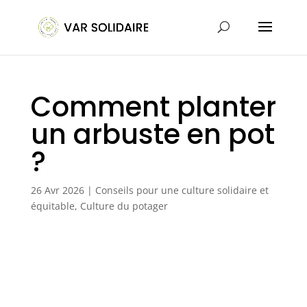
Comment planter
un arbuste en pot
?
26 Avr 2026
|
Conseils pour une culture solidaire et
équitable
,
Culture du potager