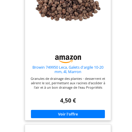
Browin 749950 Leca, Galets d'argile 10-20
mm, 4l, Marron
Granules de drainage des plantes - desserrent et
aèrent le sol, permettant aux racines d'accéder à
l'air et à un bon drainage de l'eau Propriétés
isolantes - les granulés réduisent l'évaporation de
l'eau, de sorte que le sol reste humide plus
4,50 €
longtemps Matériau de décoration - l'argile
expansée peut être utilisée comme couche
décorative pour les fleurs en pot et autres
compositions Sûr à utiliser - l'argile expansée est
résistante aux champignons et aux moisissures,
son utilisation réduit donc le risque d'infection
des plantes