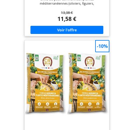
méditerranéennes (oliviers, figuiers,
bougainvilliers, lauriers roses, palmiers,
13,38 €
hibiscus...) et aux agrumes (orangers, citronniers,
kumquat...) Pour les plantations en pot ou en
11,58 €
pleine terre Optimise la croissance et Floraison
Avec engrais longue durée 12 semaines
-10%