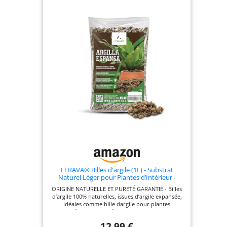
LERAVA® Billes d'argile (1L) - Substrat
Naturel Léger pour Plantes d’Intérieur -
Drainage Optimal et Décoration Végétale -
ORIGINE NATURELLE ET PURETÉ GARANTIE - Billes
Bille d'argile Plante Interieur, Made in Italy
d’argile 100% naturelles, issues d’argile expansée,
idéales comme bille dargile pour plantes
d’intérieur et d’extérieur, au pH neutre et
durabilité élevée. LÉGÈRETÉ ET RÉSISTANCE
12,99 €