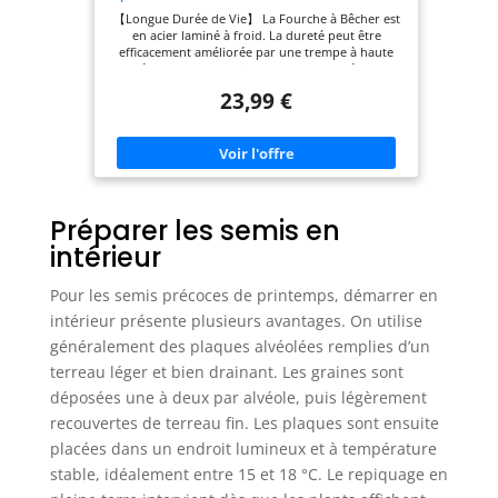
Poignée en D Fourche à Creuser en Métal
【Longue Durée de Vie】 La Fourche à Bêcher est
pour Creuser et Desserrer/Noir
en acier laminé à froid. La dureté peut être
efficacement améliorée par une trempe à haute
température. Il ne se pliera pas et ne se déformera
pas s’il rencontre des objets durs pendant
23,99 €
l’utilisation. La surface de la fourche est protégée
par un revêtement pour éviter la rouille. 【Lourd
et Léger】 Cette Fourche à Bêcher pour la dureté
est une bonne fourche de jardin solide et bien
faite mais légère. Les adultes peuvent l’utiliser
pour le repiquage et le compostage dans la
jardinière. Il peut également transporter de
l’engrais, du paillis et d’autres matériaux en vrac
Préparer les semis en
【Conception Ergonomique】 La Fourche à
intérieur
Bêcher est ergonomique, ce qui peut augmenter la
prise de la main, et la conception mince de la
poignée ne vous blessera pas les mains pendant
Pour les semis précoces de printemps, démarrer en
longtemps. Capable d’effectuer diverses tâches
intérieur présente plusieurs avantages. On utilise
plus facilement. 【Application】 Cette Fourche à
Bêcher peut être utilisée comme fourche à
généralement des plaques alvéolées remplies d’un
pommes de terre, fourche de jardin, fourche de
terreau léger et bien drainant. Les graines sont
grange, fourche à dispersion, fourche de jardin.
【Garantie】 Cette Fourche à Bêcher pour Jardin
déposées une à deux par alvéole, puis légèrement
offre une assurance qualité de 365 jours et se
consacre à la satisfaction du client à 100%.
recouvertes de terreau fin. Les plaques sont ensuite
N’hésitez pas à nous contacter si vous avez des
placées dans un endroit lumineux et à température
questions.
stable, idéalement entre 15 et 18 °C. Le repiquage en