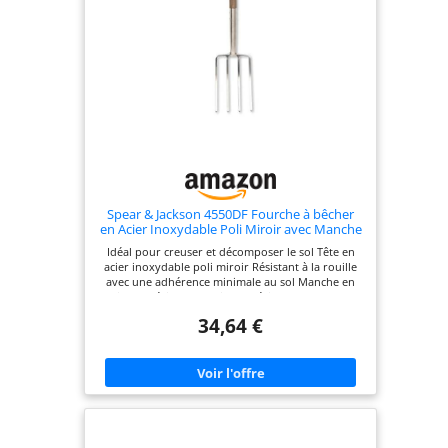
Spear & Jackson 4550DF Fourche à bêcher
en Acier Inoxydable Poli Miroir avec Manche
en Bois Massif et poignée en Y
Idéal pour creuser et décomposer le sol Tête en
acier inoxydable poli miroir Résistant à la rouille
avec une adhérence minimale au sol Manche en
bois dur résistant aux intempéries pour une plus
grande durabilité Manche en bois dur monobloc,
34,64 €
fendu pour former un manche en forme de
triangle Lauréats du prix Grow your own Great
British Growing 2020