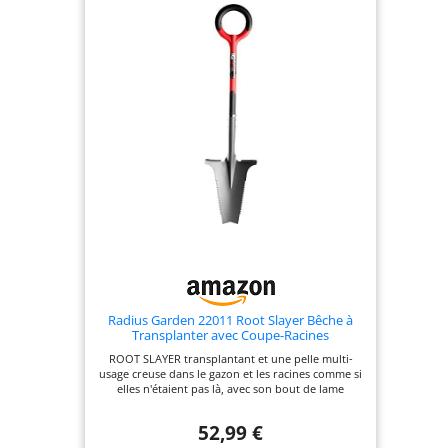
Radius Garden 22011 Root Slayer Bêche à
Transplanter avec Coupe-Racines
ROOT SLAYER transplantant et une pelle multi-
usage creuse dans le gazon et les racines comme si
elles n'étaient pas là, avec son bout de lame
tranchant aiguisé en "V inversé" et ses dents de
scie à découper spécialement conçues et plus.
52,99 €
Certifié aux bactéries plus de 150% plus fort que