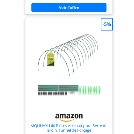
créer des arches de tunnel, puis fixez-les au sol
avec les piquets de sol fournis. Le filet anti-
insectes à mailles fines résistant aux UV a un
diamètre de trou de 4 mm et protège les plantes
contre les oiseaux, les rongeurs, les insectes,
-5%
l'excès de chaleur, la grêle et le vent.
Contrairement à d'autres filets de jardin, le solide
cadre en arc tunnel empêche les insectes de
pondre sur les feuilles de vos plantes. Il est
également sans danger pour les oiseaux, qui ne
peuvent pas s'emmêler et être piégés dans les
petites mailles. Ce tunnel de culture dispose de
quatre grandes portes zippées pour une
ventilation supplémentaire et un accès facile à vos
plantes. Matériaux : poteaux en fibre de carbone
et filet de protection PE protégé contre les UV.
Dimensions du produit : 500 x 100 x 100 cm. Idéal
pour les potagers, les parterres de fleurs, les
plates-bandes surélevées, les plantes en pot et les
jardins familiaux. Comprend des piquets de terre
et un sac de rangement
MQHUAYU 40 Pièces Arceaux pour Serre de
Jardin, Tunnel de Forçage