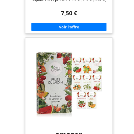
les concombres, les courgettes, les tomates
cerises, le chou frisé, la ciboulette, les poivrons,
7,50 €
les radis, les carottes, le pak choï. Instructions via
code QR – un code QR figurant sur l'emballage
renvoie directement à des informations détaillées
sur les semis, l'emplacement, les conditions de sol
et d'entretien de chaque plante. Culture facile
pour les débutants et les jardiniers amateurs –
toutes les graines de légumes sont faciles à
cultiver et conviennent parfaitement au jardin,
aux plates-bandes surélevées, à la serre ou au
balcon. Parfait pour se lancer dans la culture de
ses propres légumes. Des légumes frais et sains
issus de votre propre culture – riches en vitamines
et minéraux essentiels tels que les vitamines C, A
et K, le potassium et le magnésium. Idéal pour une
alimentation équilibrée et des plats variés dans
votre cuisine. Diversité et saveur dans votre
cuisine – chaque variété séduit par son arôme et
sa texture propres. De la salade croquante à la
ciboulette aromatique en passant par les tomates
juteuses – pour plus de variété et de plaisir au
quotidien.