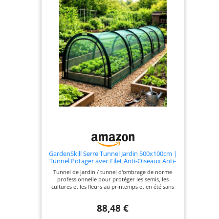
facile, le tout dans un kit pratique. Une idée
cadeau originale qui ravira tous les amateurs de
jardinage.
GardenSkill Serre Tunnel Jardin 500x100cm |
Tunnel Potager avec Filet Anti-Oiseaux Anti-
Insecte | Protection pour Semis, Salade,
Tunnel de jardin / tunnel d'ombrage de norme
Poireaux, Fraises, Jardinières | Housse de
professionnelle pour protéger les semis, les
Croissance, 4 Portes Zippées
cultures et les fleurs au printemps et en été sans
les tracas et les problèmes des filets anti-oiseaux
et anti-insectes. Ce tunnel de serre en filet est
88,48 €
facile à assembler, aucun outil requis ! Insérez
simplement les tiges flexibles à travers le filet pour