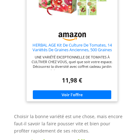
HERBAL AGE Kit De Culture De Tomates, 14
Variétés De Graines Anciennes, 500 Graines
De Tomates Pour Votre Jardin Intérieure Et
UNE VARIÉTÉ EXCEPTIONNELLE DE TOMATES À
Extérieure À Planter, Cadeau De Jardinage
CULTIVER CHEZ VOUS, quel que soit votre espace.
Pour Homme, Femme, Enfant
Découvrez la diversité avec coffret cadeau jardin
avec 14 variétés de graines de tomates, dont Cœur
de Bœuf, Marmande, Noire de Crimée, San
11,98 €
Marzano, Saint Pierre, Black Cherry, Tiny Tim,
Balkonzauber, Orange Queen, Roma, Tigerella,
Moneymaker, Golden Cherry, et Green Zebra. Plus
de 500 graines pour une récolte toute l'année.
Transformez votre espace en un paradis de
tomates délicieuses pour votre jardin, potager ou
jardin d'intérieur. UN CADEAU DE JARDINAGE QUI
NE CESSE DE DONNER EN RETOUR. Que ce soit
Choisir la bonne variété est une chose, mais encore
pour une idée cadeau femme, une idée cadeau
homme, une attention pour maman, un cadeau
faut-il savoir la faire pousser vite et bien pour
garçon 10 ans ou un coffret cadeau d'anniversaire,
profiter rapidement de ses récoltes.
ce kit de démarrage pour tomates saura
émerveiller les amateurs de jardinage de tous