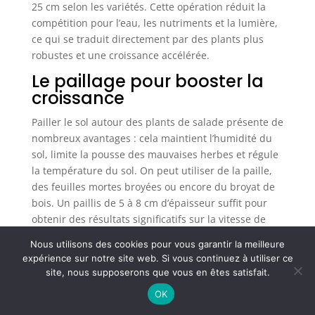
25 cm selon les variétés. Cette opération réduit la
croissance rapides des plants. 【Tunnel de filet de
protection des légumes 】 cet ensemble est
compétition pour l’eau, les nutriments et la lumière,
spécialement conçu pour la couverture des
ce qui se traduit directement par des plants plus
plantes, la protection contre le gel et la serre,
offrant un environnement idéal pour la
robustes et une croissance accélérée.
germination rapide des graines et la croissance
des semis. Il protège les plantes du gel, des
Le paillage pour booster la
oiseaux et des rayons du soleil. L'ensemble peut
croissance
également être utilisé avec des matériaux tels que
des filets pare-soleil et des films isolants.
Pailler le sol autour des plants de salade présente de
nombreux avantages : cela maintient l’humidité du
sol, limite la pousse des mauvaises herbes et régule
la température du sol. On peut utiliser de la paille,
des feuilles mortes broyées ou encore du broyat de
bois. Un paillis de 5 à 8 cm d’épaisseur suffit pour
obtenir des résultats significatifs sur la vitesse de
croissance.
Nous utilisons des cookies pour vous garantir la meilleure
expérience sur notre site web. Si vous continuez à utiliser ce
site, nous supposerons que vous en êtes satisfait.
OK