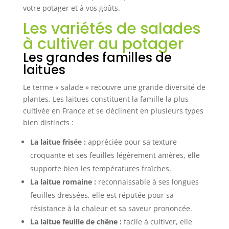
Multi-Usages】: Le pack 12 plaques de semis 200
votre potager et à vos goûts.
alvéoles pour tous types plants. Ces bacs à semis
polyvalents conviennent fleurs, légumes, fruits.
Les variétés de salades
Plaques pépinière usage professionnel
domestique 【Applications Universelles
à cultiver au potager
Jardinage】: Les plaques de culture universelles
parfaites débutants et jardiniers expérimentés.
Les grandes familles de
Ces bacs de germination adaptés laitue, brocoli,
tomates, herbes. Plaques semis polyvalentes
laitues
intérieur serre
Le terme « salade » recouvre une grande diversité de
plantes. Les laitues constituent la famille la plus
cultivée en France et se déclinent en plusieurs types
bien distincts :
La laitue frisée :
appréciée pour sa texture
croquante et ses feuilles légèrement amères, elle
supporte bien les températures fraîches.
La laitue romaine :
reconnaissable à ses longues
feuilles dressées, elle est réputée pour sa
résistance à la chaleur et sa saveur prononcée.
La laitue feuille de chêne :
facile à cultiver, elle