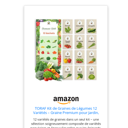
TORAF Kit de Graines de Légumes 12
Variétés – Graine Premium pour Jardin,
Balcon et Potager – Tomates, Concombres,
12 variétés de graines dans un seul kit – une
Courgettes, Salade, Carottes, Ciboulette –
sélection soigneusement composée de variétés
Kit de culture de plantes potagères
populaires et éprouvées telles que les épinards,