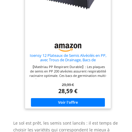
Ces bacs de germination adaptés laitue, brocoli,
tomates, herbes. Plaques semis polyvalentes
intérieur serre
Ioensy 12 Plateaux de Semis Alvéolés en PP,
avec Trous de Drainage, Bacs de
Germination pour Semis de Légumes,
【Matériau PP Respirant Durable】: Les plaques
Fleurs, Fruits, Plaques Pépinière
de semis en PP 200 alvéoles assurent respirabilité
Réutilisables pour Jardinage Intérieur, 200
racinaire optimale. Ces bacs de germination multi-
cellules
alvéoles facilitent transplantation plants. Plaques
29,99 €
de culture qualité professionnelle 【Trous
Drainage Aération Racines】: Les plateaux de
28,59 €
semis avec rainures drainage entre alvéoles
évacuent l'eau. Ces bacs à semis perméables
permettent oxygénation racines efficace. Plaques
pépinière drainage optimal 【Dimensions 54x28
cm Spacieuses】: Les plaques de germination
format 54x28 cm/21,26x11,02 pouces offrent
espace croissance. Ces bacs de culture plantes
Le sol est prêt, les semis sont lancés : il est temps de
taille idéale développement racinaire. Plateaux
semis dimensions généreuses 【Lot 12 Plaques
choisir les variétés qui correspondent le mieux à