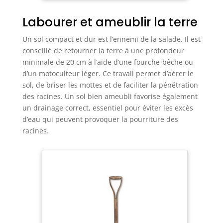
Jardin s'applique à proposer des articles au plus
près de la nature pour aménager vos extérieurs.
MARQUE FRANÇAISE : expédition directe depuis
Labourer et ameublir la terre
notre entrepôt dans la Loire
Un sol compact et dur est l’ennemi de la salade. Il est
conseillé de retourner la terre à une profondeur
minimale de 20 cm à l’aide d’une fourche-bêche ou
d’un motoculteur léger. Ce travail permet d’aérer le
sol, de briser les mottes et de faciliter la pénétration
des racines. Un sol bien ameubli favorise également
un drainage correct, essentiel pour éviter les excès
d’eau qui peuvent provoquer la pourriture des
racines.