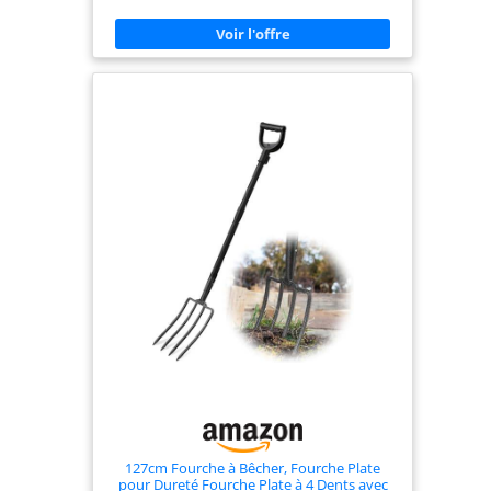
des outils comparables Par intertek, un
laboratoire d’essais indépendant La poignée
ergonomique brevetée Natural Radius avec une
surface de contact 4 fois supérieure à celle des
outils traditionnels à poignée en d procure un
effet de levier supplémentaire tout en réduisant le
stress des mains. Made F Un élastomère
thermoplastique confortable sans latex, surmoulé
sur du polypropylène. DGA 2017 Green Thumb
Award: Outil de jardin le plus innovant.
Recommandé comme la meilleure pelle robuste
pour un usage personnel et professionnel.
127cm Fourche à Bêcher, Fourche Plate
pour Dureté Fourche Plate à 4 Dents avec