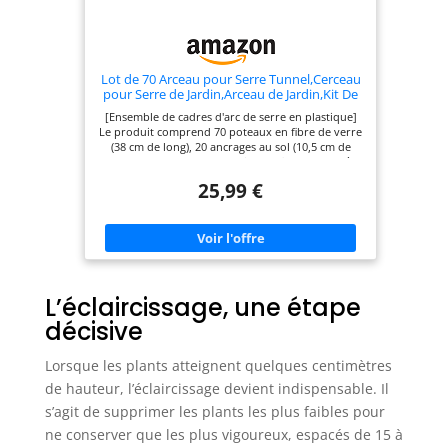
Lot de 70 Arceau pour Serre Tunnel,Cerceau
pour Serre de Jardin,Arceau de Jardin,Kit De
Maison De Cerceau De Jardin,Arceau pour
[Ensemble de cadres d'arc de serre en plastique]
Tunnel Serre de Jardin,Garden Arceaux pour
Le produit comprend 70 poteaux en fibre de verre
Serre Tunnel
(38 cm de long), 20 ancrages au sol (10,5 cm de
long), un cadre d'arc, 48 clips de film de serre à
double extrémité et 1 paire de gants. Vous pouvez
25,99 €
combiner pour construire des arches de 3, 4, 5
sections ou plus. 【Pas facile à casser】 La fibre de
verre est recouverte de plastique, ce qui la rend
solide, stable et élastique. Les arches de tunnel de
jardin sont réutilisables. La conception détachable
facilite le stockage et économise de l'espace.
【Facile à assembler】 Combinez simplement
l'anneau avec le connecteur, puis insérez
L’éclaircissage, une étape
fermement le haut du tunnel de jardin assemblé
décisive
dans le sol de 4 à 6 pouces (10 à 15 cm) pour
l'utiliser. Cet anneau de serre est facile à nettoyer,
réutilisable et amovible pour un rangement
Lorsque les plants atteignent quelques centimètres
pratique ; une aide précieuse pour la culture des
de hauteur, l’éclaircissage devient indispensable. Il
plantes. Champ d'application : nos tunnels de
culture de plantes sont conçus pour la couverture
s’agit de supprimer les plants les plus faibles pour
végétale, la protection contre le gel, les filets anti-
ne conserver que les plus vigoureux, espacés de 15 à
oiseaux et les petites serres. Il fournit un
environnement idéal pour une germination et une