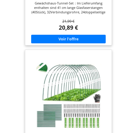
Gewächshaus-Tunnel-Set：Im Lieferumfang
enthalten sind 41 cm lange Glasfaserstangen
(40Stück), 32Verbindungsrohre, 24doppelseitige
Clips für die Gewächshausfolie sowie 10 Erdnägel
21,99 €
zur sicheren Befestigung. Hochwertige
Materialien：Die Gartenbögen bestehen aus einer
20,89 €
glasfaserverstärkten Außenschicht mit
Kunststoffummantelung – besonders flexibel und
bruchresistent. Dank des zerlegbaren Designs lässt
sich der Bogen platzsparend verstauen und
mehrfach wiederverwenden. Einfache Montage：
Mit wenigen Handgriffen setzen Sie die Bögen
zusammen: Einfach die Glasfaserstange mit dem
Verbindungsrohr koppeln, den fertigen Bogen
etwa 10–15 cm tief im Boden verankern und mit
einer Gewächshausfolie oder einem Schutznetz
abdecken – die Clips sorgen für einen stabilen Halt
auch bei Wind und Wetter. Individuelle
Gestaltung：Durch das Kombinieren mehrerer
Glasfaserstangen (z.B. mit 3, 4, 5 oder mehr
Elementen) lassen sich maßgeschneiderte
Pflanztunnel in verschiedenen Größen erstellen –
ob als Mini-Gewächshaus, kleines Wachstumszelt
oder Beetabdeckung für Beete mit 45–110 cm
Breite oder mehr (Schutznetz nicht im
Lieferumfang). Vielfältige Anwendung：Ideal als
Witterungsschutz, Frostschutz, Vogelschutznetz
oder Mini-Gewächshaus. Perfekt für den Einsatz
im Hof, im Gemüsegarten oder auf Hochbeeten.
Ein