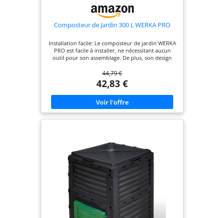
Composteur de Jardin 300 L WERKA PRO
Installation facile: Le composteur de jardin WERKA
PRO est facile à installer, ne nécessitant aucun
outil pour son assemblage. De plus, son design
permet de le déplacer facilement, pour une
44,79 €
utilisation pratique et sans effort Capacité
généreuse: Avec une contenance de 300 litres, ce
42,83 €
composteur offre une capacité optimale pour une
utilisation quotidienne, tout en restant discret
dans votre jardin, pour une intégration parfaite
Système thermique intelligent: Sa couleur noire
permet un développement thermique optimal à
l'intérieur pendant l'ensoleillement. Les trous
d'aération à la surface du composteur favorisent
la décomposition naturelle des déchets Résistance
éprouvée: Conçu en polypropylène, un matériau
connu pour sa résistance, ce composteur est
également résistant aux intempéries et aux rayons
UV, garantissant ainsi sa durabilité
Caractéristiques techniques précises: Le
composteur présente des dimensions de L 61 cm x
P 61 cm x H 83 cm, lui permettant de s'adapter à
différents espaces. Sa couleur noire ajoute une
touche d'élégance à votre jardin