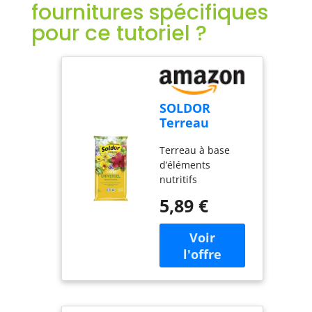
fournitures spécifiques
pour ce tutoriel ?
SOLDOR
Terreau
Universel,
Terreau à base
Toutes
d’éléments
Plantes, UAB,
nutritifs
6 L
recommandé pour
5,89 €
permettre une
croissance
optimale et un
épanouissement
harmonieux, Pour
un grand nombre
de variétés
florales,