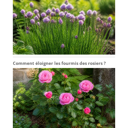
parfait] - le café est
plus simple et
élégant que les
couleurs
traditionnelles.
Grâce à la
technologie
professionnelle de
traitement du cuir,
les gants
répondent aux
Comment éloigner les fourmis des rosiers ?
exigences
environnementales.
Gants de protection
pour: jardiniers,
charpentiers,
forestiers,
soudeurs,
électriciens,
camionneurs,
chauffeurs,