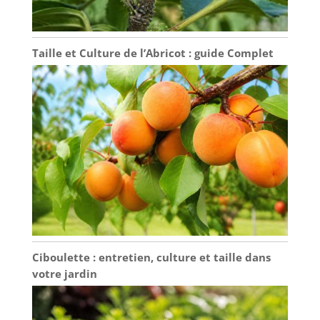
désherbeur, de
l'excavation, de
l'ensemencement,
Taille et Culture de l’Abricot : guide Complet
du mélange
d'engrais, de
l'aménagement
paysager, de la
mise en pot, de la
poussée d'une
tondeuse à gazon
ou d'un monocycle,
de l'élagage, etc.
vous n'avez pas à
vous soucier d'être
blessé par des
plantes épineuses
comme les roses,
Ciboulette : entretien, culture et taille dans
les cactus, la vigne
votre jardin
empoisonnée et le
chêne, les arbustes
de mûres. [cadeau