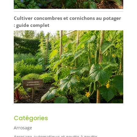
artisans, forgerons,
ferronniers,
ouvriers de la
Cultiver concombres et cornichons au potager
construction,
: guide complet
agriculteurs. C'est
le premier choix
pour vous - même
ou un ami, que ce
soit un homme ou
une femme.
[garantie de
satisfaction] - nous
confirmons notre
affirmation que ce
gant est le meilleur
sur le marché. Vous
pouvez vous calmer
et acheter. Si vous
avez des questions
Catégories
ou des suggestions
Arrosage
sur nos produits,
envoyez - nous un
Arrosage automatique et goutte à goutte