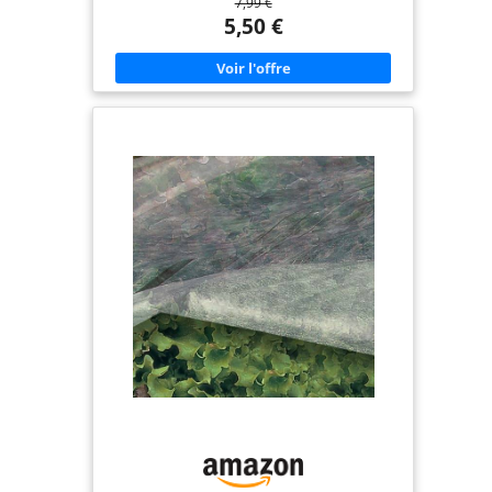
7,99 €
Stabilisé aux UV, il ne se détériore pas et reste
inchangé dans le temps Le tissu non tissé est
5,50 €
perméable et respirant, il ne gêne pas le passage
de la lumière, de l'eau et de l'air. Approprié pour
protéger les cultures pendant la saison hivernale.
Protège les plantes du froid, du gel et du vent.
Protection efficace également contre les insectes,
les escargots et les oiseaux Le voile d'hivernage est
utilisé en automne pour protéger les cultures en
cas de gelées soudaines et pour amener à
maturité les légumes tardifs ; en hiver, il est utilisé
pour protéger les plantes, les fleurs, les fruits et
les légumes des changements brusques de
température et du gel Idéal pour protéger les
arbres fruitiers en pleine terre ou les plantes
délicates plantées en pot. Parfait pour les plants
de citronniers, pour protéger les parties les plus
délicates du froid et du vent Le voile de protection
en tissu non tissé peut être étendu directement
sur les cultures ou sur les structures tunnels. Taille
du produit ouvert 2,40x10 m