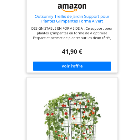
Outsunny Treillis de Jardin Support pour
Plantes Grimpantes Forme A Vert
DESIGN STABLE EN FORME DE A : Ce support pour
plantes grimpantes en forme de A optimise
l'espace et permet de planter sur les deux côtés,
parfait pour les plates-bandes surélevées ou les
jardins en pleine terre. Sa structure triangulaire
41,90 €
inclinée garantit une exposition maximale au soleil
et une ventilation idéale pour une croissance
vigoureuse des plantes. SUPPORT
PERSONNALISABLE : Doté de 3 niveaux avec
hauteur de couche réglable (60 cm recommandés
par niveau), il offre un soutien adaptable selon la
taille et la phase de développement de vos
plantes. Convient aux tomates, concombres, pois,
aubergines et plantes grimpantes à fleurs. INCLUS
FILET DE SUPPORT POUR PLANTES GRIMPANTES :
Fournit un filet de treillis fixé facilement grâce à 12
clips en plastique. Ce treillis de jardin pour
légumes assure un soutien solide et flexible pour
encourager la croissance verticale et augmenter la
récolte. ROBUSTE & RÉSISTANT AUX INTEMPÉRIES :
Fabriqué à partir de tubes en acier revêtus par
poudrage et enduit PE pour une protection
renforcée. Le treillis pour plantes grimpantes
inclut 12 clips métalliques pour un montage