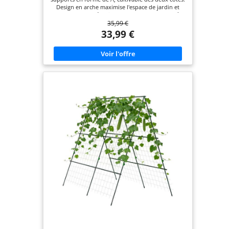
Plantes grimpantes
Design en arche maximise l'espace de jardin et
s'adapte aux scénarios de culture en planche à
35,99 €
hauteur. Matériaux durables et antirouille: Noyau
en acier inoxydable + revêtement externe en
33,99 €
plastique, isole l'air pour empêcher l'oxydation,
étanche et antirouille, évite que les plantes ne
soient brûlées par le métal, longue durée de vie.
Montage et réglage pratiques: Connecteur croisé
amélioré, montage et démontage faciles, hauteur
et longueur réglables selon les besoins, pointe du
support facile à enfoncer dans la terre. Ensemble
d'accessoires complets: Comprend 1 support
principal, 20 pinces de jardin, 100 sangles, 1
rouleau de fil torsadé, 1 filet de support et un
manuel d'utilisation, répond aux besoins de
fixation des plantes. Large éventail d'applications:
Offre un support à concombres, pois, tomates,
courges, raisins, fleurs et autres plantes
grimpantes, adapté aux jardins extérieurs et aux
potagers.