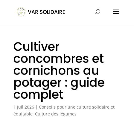
Cultiver
concombres et
cornichons au
potager : guide
complet
1 Juil 2026
|
Conseils pour une culture solidaire et
équitable
,
Culture des légumes