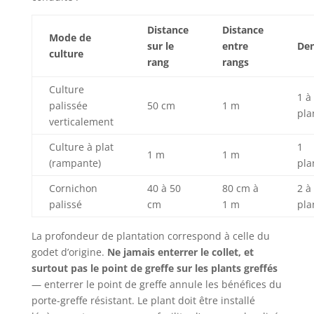
Distance
Distance
Mode de
sur le
entre
Den
culture
rang
rangs
Culture
1 à
palissée
50 cm
1 m
pla
verticalement
Culture à plat
1
1 m
1 m
(rampante)
pla
Cornichon
40 à 50
80 cm à
2 à
palissé
cm
1 m
pla
La profondeur de plantation correspond à celle du
godet d’origine.
Ne jamais enterrer le collet, et
surtout pas le point de greffe sur les plants greffés
— enterrer le point de greffe annule les bénéfices du
porte-greffe résistant. Le plant doit être installé