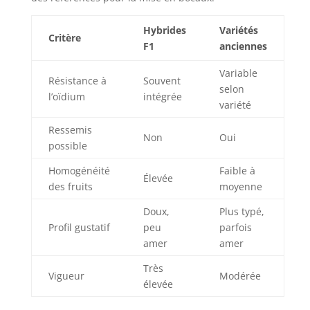
Hybrides
Variétés
Critère
F1
anciennes
Variable
Résistance à
Souvent
selon
l’oïdium
intégrée
variété
Ressemis
Non
Oui
possible
Homogénéité
Faible à
Élevée
des fruits
moyenne
Doux,
Plus typé,
Profil gustatif
peu
parfois
amer
amer
Très
Vigueur
Modérée
élevée