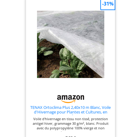
-31%
TENAX Ortoclima Plus 2,40x10 m Blanc, Voile
d'Hivernage pour Plantes et Cultures, en
Tissu Non Tissé 30 g/m², Protège les Plantes,
Voile d'hivernage en tissu non tissé, protection
Fleurs et Légumes du Froid, du Gel et du
antigel hiver, grammage 30 g/m², blanc. Produit
Vent
avec du polypropylène 100% vierge et non
toxique, il n'altère pas la saveur des fruits.