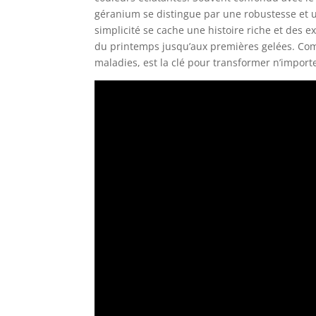
géranium se distingue par une robustesse et u
simplicité se cache une histoire riche et des e
du printemps jusqu’aux premières gelées. Compr
maladies, est la clé pour transformer n’import