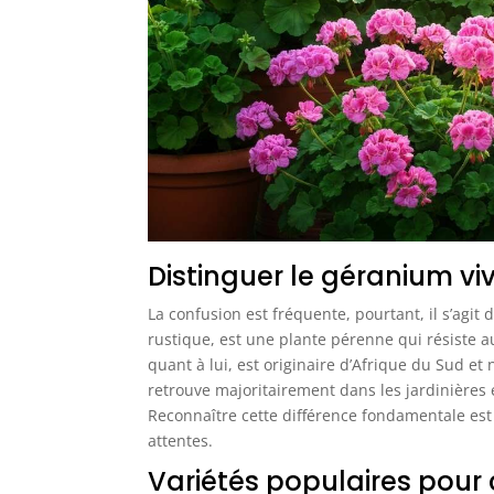
Distinguer le géranium v
La confusion est fréquente, pourtant, il s’agit
rustique, est une plante pérenne qui résiste a
quant à lui, est originaire d’Afrique du Sud et
retrouve majoritairement dans les jardinières es
Reconnaître cette différence fondamentale est 
attentes.
Variétés populaires pou