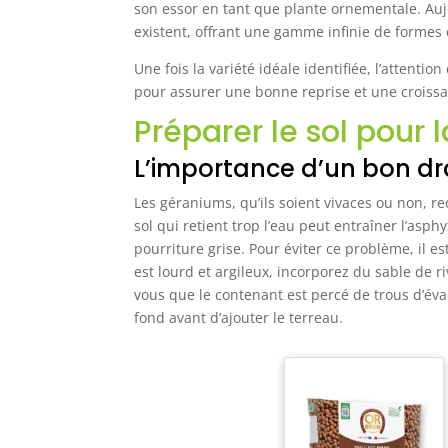
le côté pour pouvoir
son essor en tant que plante ornementale. Aujo
donner facilement de
existent, offrant une gamme infinie de formes e
l’eau à vos plantes.
DURABLE | Le pot est
ainsi fait que vous en
Une fois la variété idéale identifiée, l’attentio
profiterez encore plus
pour assurer une bonne reprise et une croiss
longtemps. Sa couleur
reste vive au soleil, le
Préparer le sol pour 
pot résiste au gel et à la
saleté ou aux coups.
C’est une promesse ! Ce
L’importance d’un bon d
n’est pas sans raison que
nous vous offrons 2 ans
Les géraniums, qu’ils soient vivaces ou non, r
de garantie. PLASTIQUE
RECYCLÉ | Fabriqués à
sol qui retient trop l’eau peut entraîner l’asp
partir de plastique 100 %
recyclé, produit avec de
pourriture grise. Pour éviter ce problème, il es
l’énergie éolienne et 100
est lourd et argileux, incorporez du sable de r
% recyclable.
vous que le contenant est percé de trous d’éva
fond avant d’ajouter le terreau.