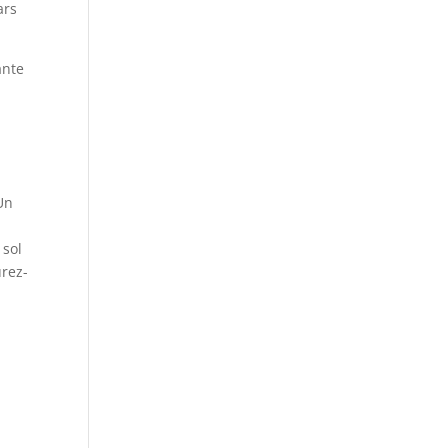
ars
ante
Un
 sol
urez-