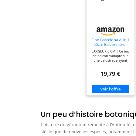
Elho Barcelona Allin 1
50cm Balconnière -
Anthracite
LARGEUR 6 CM | Ce bac
de balcon s’adapte sur
une balustrade ayant
une largeur de 6 cm
maximum. TUYAU
19,79 €
PRATIQUE DE TROP-
PLEIN | Grâce aux petits
tuyaux de trop-plein,
vos plantes ne seront
jamais inondées et donc
protégées contre le
pourrissement, tandis
que les racines seront
parfaitement aérées.
Un peu d’histoire botani
Vous en profiterez plus
longtemps. ARROSAGE
L’histoire du géranium remonte à l’Antiquité, où
FACILE | Ce bac à plantes
est muni d’une
siècle que de nouvelles espèces, notamment l
ouverture pratique sur