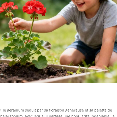
 le géranium séduit par sa floraison généreuse et sa palette de
pélargonium, avec lequel il partage une popularité indéniable, le