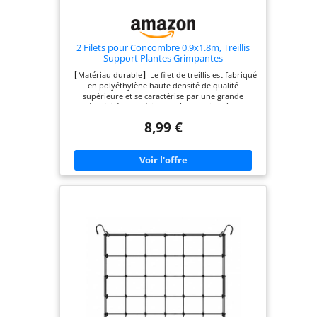
2 Filets pour Concombre 0.9x1.8m, Treillis
Support Plantes Grimpantes
【Matériau durable】Le filet de treillis est fabriqué
en polyéthylène haute densité de qualité
supérieure et se caractérise par une grande
élasticité, une résistance à l'abrasion, à la
corrosion et aux UV. Léger mais robuste, il résiste
8,99 €
aux rigueurs de l'été caniculaire comme à celles de
l'hiver rigoureux, garantissant ainsi une longue
durée de vie. 【Rendements supérieurs】Le filet
de treillis pour concombres favorise la circulation
de l'air, permettant ainsi aux plantes de bénéficier
d'un meilleur ensoleillement. Cela réduit le stress
de croissance, assure un développement sain des
plantes et augmente les rendements. De plus, le
filet de treillis pour concombres favorise une
croissance uniforme des plantes, empêche les
enchevêtrements et facilite la taille et la récolte.
【Grande stabilité】La structure maillée du filet de
treillis pour plantes grimpantes offre un soutien
stable à diverses plantes grimpantes et variétés de
légumes. Filet de treillis pour concombres. Le filet
de treillis pour plantes grimpantes oriente la
croissance des plantes dans la direction souhaitée,
répartit leur poids et garantit que même les gros