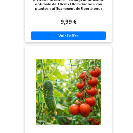
𝗼𝗽𝘁𝗶𝗺𝗮𝗹𝗲 𝗱𝗲 𝟭𝟬𝗰𝗺𝘅𝟭𝟬𝗰𝗺 𝗱𝗼𝗻𝗻𝗲 à 𝘃𝗼𝘀
𝗽𝗹𝗮𝗻𝘁𝗲𝘀 𝘀𝘂𝗳𝗳𝗶𝘀𝗮𝗺𝗺𝗲𝗻𝘁 𝗱𝗲 𝗹𝗶𝗯𝗲𝗿𝘁é 𝗽𝗼𝘂𝗿
𝘀'𝗲𝗻𝗿𝗮𝗰𝗶𝗻𝗲𝗿 𝗳𝗮𝗰𝗶𝗹𝗲𝗺𝗲𝗻𝘁. 𝗗𝗲 𝗰𝗲𝘁𝘁𝗲 𝗳𝗮ç𝗼𝗻, 𝗹𝗲
𝗳𝗶𝗹𝗲𝘁 𝗻𝗲 𝗰𝗼𝘂𝗽𝗲 𝗽𝗮𝘀 𝗱𝗮𝗻𝘀 𝘃𝗼𝘀 𝗱é𝗹𝗶𝗰𝗶𝗲𝘂𝘅
9,99 €
𝗹é𝗴𝘂𝗺𝗲𝘀 𝗲𝘁 𝗮𝘀𝘀𝘂𝗿𝗲 𝘂𝗻𝗲 𝗿é𝗰𝗼𝗹𝘁𝗲 𝗳𝗿𝘂𝗰𝘁𝘂𝗲𝘂𝘀𝗲!
🏞️ 𝗣𝗢𝗟𝗬𝗩𝗔𝗟𝗘𝗡𝗖𝗘 – 𝗤𝘂𝗲 𝗰𝗲 𝘀𝗼𝗶𝘁 𝗱𝗮𝗻𝘀 𝗹𝗮
𝘀𝗲𝗿𝗿𝗲 𝗼𝘂 à 𝗹'𝗲𝘅𝘁é𝗿𝗶𝗲𝘂𝗿 𝗱𝗮𝗻𝘀 𝗹𝗲 𝗷𝗮𝗿𝗱𝗶𝗻 𝗲𝗻𝘁𝗿𝗲 𝗹𝗲𝘀
𝗽𝗹𝗮𝗻𝘁𝗲𝘀 𝗲𝘁 𝗹𝗲𝘀 𝗮𝗿𝗯𝘂𝘀𝘁𝗲𝘀, 𝗰𝗲 𝘁𝗿𝗲𝗶𝗹𝗹𝗶𝘀
𝗽𝗼𝗹𝘆𝘃𝗮𝗹𝗲𝗻𝘁 𝗲𝘀𝘁 𝗶𝗱é𝗮𝗹 𝗽𝗼𝘂𝗿 𝗹𝗲𝘀 𝗮𝗽𝗽𝗹𝗶𝗰𝗮𝘁𝗶𝗼𝗻𝘀
𝗵𝗼𝗿𝗶𝘇𝗼𝗻𝘁𝗮𝗹𝗲𝘀 𝗲𝘁 𝘃𝗲𝗿𝘁𝗶𝗰𝗮𝗹𝗲𝘀 à 𝗹'𝗶𝗻𝘁é𝗿𝗶𝗲𝘂𝗿
𝗰𝗼𝗺𝗺𝗲 à 𝗹'𝗲𝘅𝘁é𝗿𝗶𝗲𝘂𝗿. 🌿 𝗠𝗔𝗧É𝗥𝗜𝗔𝗨𝗫
𝗗𝗨𝗥𝗔𝗕𝗟𝗘𝗦 – 𝗙𝗮𝗯𝗿𝗶𝗾𝘂é à 𝗽𝗮𝗿𝘁𝗶𝗿 𝗱𝗲 𝗳𝗶𝗯𝗿𝗲𝘀
𝗻𝗮𝘁𝘂𝗿𝗲𝗹𝗹𝗲𝘀 𝟭𝟬𝟬% 𝗱é𝗴𝗿𝗮𝗱𝗮𝗯𝗹𝗲𝘀, 𝗹𝗲 𝗳𝗶𝗹𝗲𝘁 𝗱𝗲
𝗿𝗮𝗻𝗰𝗵 𝘀𝗼𝘂𝘁𝗶𝗲𝗻𝘁 𝗻𝗼𝗻 𝘀𝗲𝘂𝗹𝗲𝗺𝗲𝗻𝘁 𝗹𝗮
𝗰𝗿𝗼𝗶𝘀𝘀𝗮𝗻𝗰𝗲 𝘀𝗮𝗶𝗻𝗲 𝗱𝗲 𝘃𝗼𝘀 𝗽𝗹𝗮𝗻𝘁𝗲𝘀, 𝗺𝗮𝗶𝘀 𝗲𝘀𝘁
é𝗴𝗮𝗹𝗲𝗺𝗲𝗻𝘁 é𝗰𝗼𝗹𝗼𝗴𝗶𝗾𝘂𝗲 𝗲𝘁 𝗱𝘂𝗿𝗮𝗯𝗹𝗲. 🌍
𝗘𝗠𝗕𝗔𝗟𝗟𝗔𝗚𝗘 𝗗𝗨𝗥𝗔𝗕𝗟𝗘 – 𝗡𝗼𝘂𝘀 𝗮𝗰𝗰𝗼𝗿𝗱𝗼𝗻𝘀
𝘂𝗻𝗲 𝗴𝗿𝗮𝗻𝗱𝗲 𝗶𝗺𝗽𝗼𝗿𝘁𝗮𝗻𝗰𝗲 à 𝗹’𝗲𝗻𝘃𝗶𝗿𝗼𝗻𝗻𝗲𝗺𝗲𝗻𝘁.
𝗖'𝗲𝘀𝘁 𝗽𝗼𝘂𝗿𝗾𝘂𝗼𝗶 𝗹𝗲 𝗳𝗶𝗹𝗲𝘁 𝗱𝗲 𝗰𝗹𝗮𝘀𝘀𝗲𝗺𝗲𝗻𝘁 𝗲𝘀𝘁
𝗹𝗶𝘃𝗿é 𝗱𝗮𝗻𝘀 𝘂𝗻 𝗲𝗺𝗯𝗮𝗹𝗹𝗮𝗴𝗲 𝟭𝟬𝟬 % 𝘀𝗮𝗻𝘀
𝗽𝗹𝗮𝘀𝘁𝗶𝗾𝘂𝗲 𝗲𝘁 𝗰𝗼𝗻𝘁𝗿𝗶𝗯𝘂𝗲 𝗮𝗶𝗻𝘀𝗶 à 𝘂𝗻 𝗮𝘃𝗲𝗻𝗶𝗿
𝗱𝘂𝗿𝗮𝗯𝗹𝗲. 🛠️ 𝗜𝗡𝗦𝗧𝗔𝗟𝗟𝗔𝗧𝗜𝗢𝗡 𝗙𝗔𝗖𝗜𝗟𝗘 – 𝗟𝗲𝘀
𝗾𝘂𝗮𝘁𝗿𝗲 𝗯𝗼𝘂𝗰𝗹𝗲𝘀 𝗽𝗲𝗿𝗺𝗲𝘁𝘁𝗲𝗻𝘁 𝗱𝗲 𝗳𝗶𝘅𝗲𝗿
𝗳𝗮𝗰𝗶𝗹𝗲𝗺𝗲𝗻𝘁 𝗻𝗼𝘁𝗿𝗲 𝘀𝘂𝗽𝗽𝗼𝗿𝘁 𝗱𝗲 𝘀𝗮𝗿𝗺𝗲𝗻𝘁
𝗽𝗮𝗿𝘁𝗼𝘂𝘁, 𝗾𝘂𝗲 𝗰𝗲 𝘀𝗼𝗶𝘁 𝗱𝗮𝗻𝘀 𝗹𝗮 𝘀𝗲𝗿𝗿𝗲 𝗼𝘂 𝗱𝗮𝗻𝘀
𝗹𝗲 𝗷𝗮𝗿𝗱𝗶𝗻, 𝗲𝗻𝘁𝗿𝗲 𝗹𝗲𝘀 𝗽𝗹𝗮𝗻𝘁𝗲𝘀 𝗲𝘁 𝗹𝗲𝘀 𝗮𝗿𝗯𝘂𝘀𝘁𝗲𝘀 !