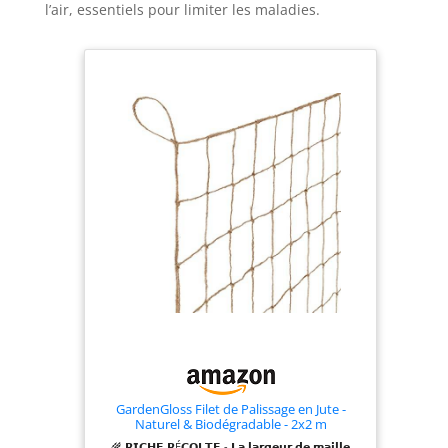
l’air, essentiels pour limiter les maladies.
GardenGloss Filet de Palissage en Jute -
Naturel & Biodégradable - 2x2 m
🌾 𝗥𝗜𝗖𝗛𝗘 𝗥É𝗖𝗢𝗟𝗧𝗘 - 𝗟𝗮 𝗹𝗮𝗿𝗴𝗲𝘂𝗿 𝗱𝗲 𝗺𝗮𝗶𝗹𝗹𝗲