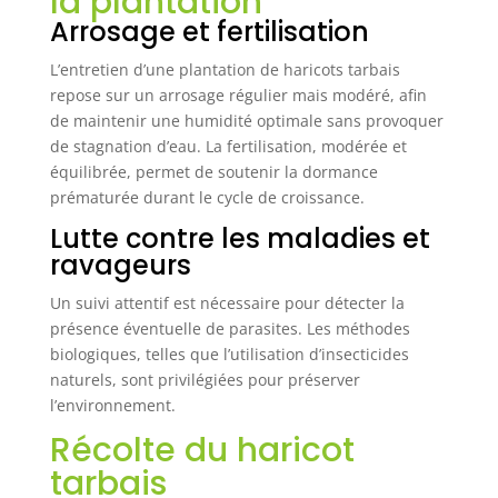
la plantation
Fabriqué en caoutchouc élastique de haute qualité
Arrosage et fertilisation
avec des crochets amovibles, ce filet résiste à
l'humidité des serres et peut être réutilisé sur
plusieurs cycles de culture sans perdre sa tension.
L’entretien d’une plantation de haricots tarbais
INSTALLATION FACILE ET POLYVALENTE : Livré
avec des crochets en acier, il se fixe en quelques
repose sur un arrosage régulier mais modéré, afin
secondes aux poteaux de votre tente ou structure
de maintenir une humidité optimale sans provoquer
de jardin, convenant aussi bien pour la culture en
intérieur qu'en extérieur pour petits pois ou
de stagnation d’eau. La fertilisation, modérée et
tomates.
équilibrée, permet de soutenir la dormance
prématurée durant le cycle de croissance.
Lutte contre les maladies et
ravageurs
Un suivi attentif est nécessaire pour détecter la
présence éventuelle de parasites. Les méthodes
biologiques, telles que l’utilisation d’insecticides
naturels, sont privilégiées pour préserver
l’environnement.
Récolte du haricot
tarbais