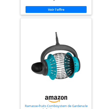
durable et léger avec un mât de 3 cm de diamètre,
offrant un support solide tout en restant facile à
manipuler pendant les longues sessions de récolte
【Système de protection des fruits】 Comprend
un panier doublé de caoutchouc souple avec
cadre en plastique dur durable - les « doigts » en
caoutchouc doux empêchent les ecchymoses et les
dommages aux fruits délicats pendant le
processus de cueillette 【Large ouverture du
panier】 L'ouverture du panier de 15 cm/5,9" peut
accueillir différentes tailles de fruits, y compris les
pommes, les poires, les oranges, les citrons, les
mangues, les avocats et d'autres fruits de taille
moyenne provenant d'arbres 【Récolte au sol en
toute sécurité】 Élimine le besoin de grimper
dangereusement à une échelle - restez en toute
sécurité au sol lors de la récolte d'arbres hauts,
prévenant les glissades et les chutes pendant les
activités de cueillette de fruits
Ramasse-fruits Combisystem de Gardena:le