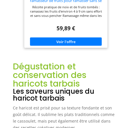
ramasseur de fruits pour ramasser sans se
baisser,pour les fruits d'env.4 à 9 cm, facile à
Récolte pratique de noix et de fruits tombés :
vider,compatible avec les manches
ramassez les fruits d'environ 4 à 9 cm sans effort
Combisystem de Gardena(3108-20)
et sans vous pencher Ramassage même dans les
endroits difficiles d'accès : la fonction pelle permet
de ramasser les fruits même dans les endroits
59,89 €
difficiles d'accès, par exemple directement à côté
des arbres Facile à vider : l'ouverture latérale
permet de vider le collecteur de fruits
confortablement, en position debout
Compatibilité multiple : le ramasse-fruits
Combisystem s'adapte à tous les manches
Combisystem de Gardena - choisissez un manche
en bois, en aluminium ou un manche permettant
Dégustation et
de travailler en ménageant son dos - exactement
comme vous le souhaitez La livraison comprend :
conservation des
1 ramasse-fruits Combisystem de Gardena
(manche non compris, vendu séparément)
haricots tarbais
Gardena
Les saveurs uniques du
haricot tarbais
Ce haricot est prisé pour sa texture fondante et son
goût délicat. Il sublime les plats traditionnels comme
le cassoulet, mais peut également être utilisé dans
des recettes créatives modernes.