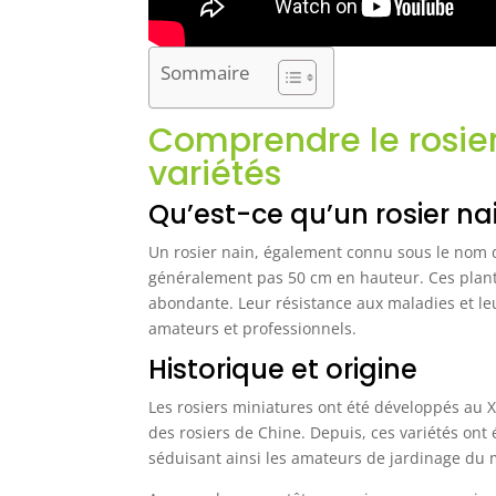
Sommaire
Comprendre le rosier 
variétés
Qu’est-ce qu’un rosier na
Un rosier nain, également connu sous le nom d
généralement pas 50 cm en hauteur. Ces plante
abondante. Leur résistance aux maladies et leur
amateurs et professionnels.
Historique et origine
Les rosiers miniatures ont été développés au X
des rosiers de Chine. Depuis, ces variétés on
séduisant ainsi les amateurs de jardinage du 