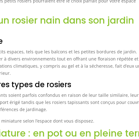
 petits rosiers pourraient être le choix parfait pour votre espace
n rosier nain dans son jardin
e
its espaces, tels que les balcons et les petites bordures de jardin.
er à divers environnements tout en offrant une floraison répétée et
ations climatiques, y compris au gel et à la sécheresse, fait d’eux u
rieur.
s types de rosiers
ants soient parfois confondus en raison de leur taille similaire, leur
port érigé tandis que les rosiers tapissants sont conçus pour couvri
éférences de jardinage.
miniature selon l’espace dont vous disposez.
iature : en pot ou en pleine ter