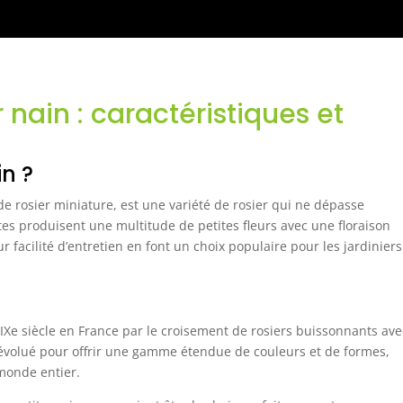
nain : caractéristiques et
in ?
e rosier miniature, est une variété de rosier qui ne dépasse
s produisent une multitude de petites fleurs avec une floraison
 facilité d’entretien en font un choix populaire pour les jardiniers
IXe siècle en France par le croisement de rosiers buissonnants ave
t évolué pour offrir une gamme étendue de couleurs et de formes,
monde entier.