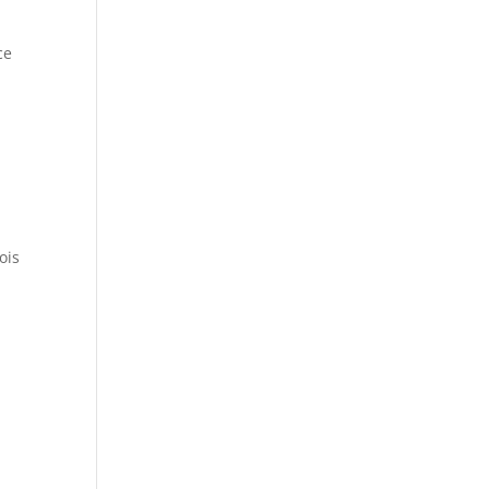
ce
ois