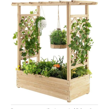
Garantie du fabricant de 3 ans : nous sommes fiers
de notre qualité. Votre investissement est protégé
par une garantie de 3 ans leader de l'industrie,
assurant un soutien à long terme et une vie de
jardinage intérieur réussi, contrairement à la
couverture standard d'un an offerte par les
concurrents. Design axé sur la communauté : né
du financement participatif réussi et des
commentaires étendus de la communauté,
Plantone est le jardin intelligent qui écoute
vraiment les utilisateurs. Nous avons incorporé
des informations réelles pour fournir le jardin
intérieur le plus efficace et le plus convivial à ce
jour.