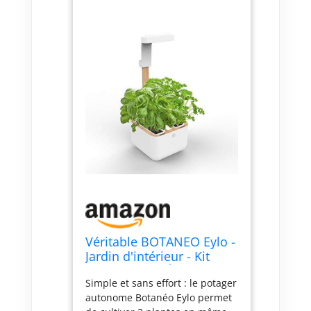
Véritable BOTANEO Eylo -
Jardin d'intérieur - Kit
avec 2 Lingot Éclairage
Simple et sans effort : le potager
LED Automatique
autonome Botanéo Eylo permet