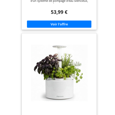
d'un système de pompage d'eau silencieux,
garantissant une fraîcheur constante de l'eau. Les
plantes en culture hydroponique croissent jusqu'à
53,99 €
20 % plus rapidement que dans le sol, sans souci
de désordre ni de restrictions saisonnières. 💡
【LAMPE DE CULTURE LED MULTI-MODE】Notre
système propose 3 modes de lumière de
croissance (minuterie intelligente 12/14/16 h)pour
une variété de plantes, avec 139 LED et une
puissance de 20 watts, s'allument et s'éteignent
automatiquement selon votre programme.Il offre
une variété d'options d'éclairage pour répondre
aux besoins de vos plantes, qu'il s'agisse de la
croissance des herbes ou de l'épanouissement des
fleurs. Idéal pour les espaces intérieurs qui
manquent de lumière naturelle. ☘️【KIT DE JARDIN
D'PLANT AVEC 12 DOSETTES】Avec une capacité de
récolte améliorée, ce kit de culture hydroponique
d'intérieur peut accueillir 12 dosettes de plantes,
permettant une culture simultanée de 12 plantes
différentes. Les capsules de mousse de sol
intelligentes facilitent l'enracinement et
l'absorption d'eau. 🚩【INSTALLATION RAPIDE】
Notre jardin d'plant hydroponique est facile à
installer en seulement 3 étapes, tout en incluant
tous les éléments nécessaires au développement
des plantes, tels qu'une lumière adaptée et un sol
simulé.Si vous avez des questions, nous
répondrons à votre courriel dans les 24 heures. 💝
【CADEAU IDÉAL】 Notre kit hydroponique est un