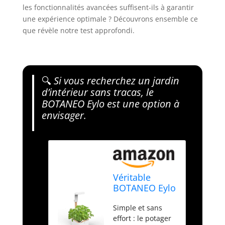
les fonctionnalités avancées suffisent-ils à garantir
une expérience optimale ? Découvrons ensemble ce
que révèle notre test approfondi.
🔍
Si vous recherchez un jardin
d’intérieur sans tracas, le
BOTANEO Eylo est une option à
envisager.
Véritable
BOTANEO Eylo
- Jardin
Simple et sans
d'intérieur - Kit
effort : le potager
avec 2 Lingot