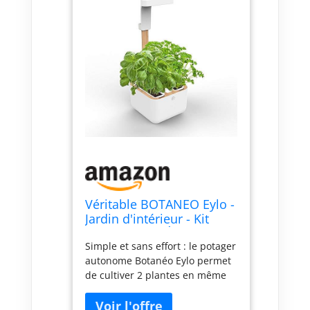
Véritable BOTANEO Eylo -
Jardin d'intérieur - Kit
avec 2 Lingot Éclairage
Simple et sans effort : le potager
LED Automatique
autonome Botanéo Eylo permet
de cultiver 2 plantes en même
temps Livré avec 2 Lingots
inclus : Basilic et Persil Eclairage