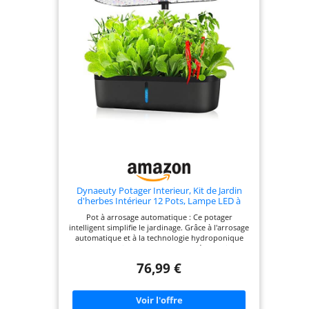
Dynaeuty Potager Interieur, Kit de Jardin
d'herbes Intérieur 12 Pots, Lampe LED à
Spectre Complet, Hauteur Réglable 20-
Pot à arrosage automatique : Ce potager
40cm(Noir)
intelligent simplifie le jardinage. Grâce à l'arrosage
automatique et à la technologie hydroponique
riche en nutriments, vos plantes s'épanouiront
pleinement. Hauteur de croissance de 37 cm pour
76,99 €
ce jardin d'herbes aromatiques d'intérieur : un
éclairage optimal à chaque étape. La lampe LED du
système de culture hydroponique est réglable en
hauteur de 12 à 27 cm et s'adapte aux différents