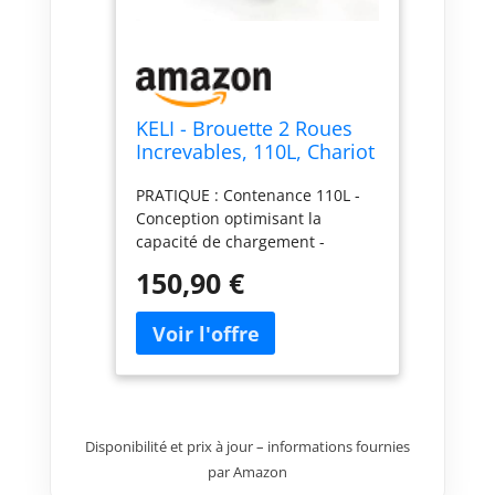
KELI - Brouette 2 Roues
Increvables, 110L, Chariot
de Transport, Poignées
PRATIQUE : Contenance 110L -
Ergonomiques, Usage
Conception optimisant la
Intensif, Acier Galvanisé
capacité de chargement -
Largeur du bac adaptée aux
150,90 €
passages de porte ROBUSTE :
Bac en acier galvanisé anti-
corrosion - Châssis entièrement
conçu en acier renforcé pour
une meilleure durabilité ROUES
INCREVABLES : N’ayez plus peur
de crever grâce à nos roues
Disponibilité et prix à jour – informations fournies
increvables. Munies de roues
par Amazon
striées, les brouettes KELI sont