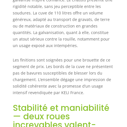
Munies de roues
rigidité notable, sans jeu perceptible entre les
striées, les
soudures. La cuve de 110 litres offre un volume
brouettes KELI
généreux, adapté au transport de gravats, de terre
sont
ou de matériaux de construction en grandes
particulièrement
quantités. La galvanisation, quant à elle, constitue
utile en terrains
un atout sérieux contre la rouille, notamment pour
accidentés
un usage exposé aux intempéries.
CONFORT
D'UTILISATION :
Les deux roues de
Les finitions sont soignées pour une brouette de ce
cette brouette
segment de prix. Les bords de la cuve ne présentent
répartissent la
pas de bavures susceptibles de blesser lors du
charge
chargement. L’ensemble dégage une impression de
uniformément,
solidité cohérente avec la promesse d’un usage
offrant une
intensif revendiquée par KELI France.
stabilité à toute
épreuve SMART :
Stabilité et maniabilité
Les poignées
ergonomiques
— deux roues
facilitent la prise
increvables valent-
en main CONÇU