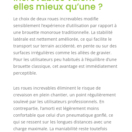
EN FRANCE : Les
elles mieux qu’une ?
brouettes KELI
sont assemblées
Le choix de deux roues increvables modifie
et montées en
sensiblement l’expérience d’utilisation par rapport à
France le jour de
une brouette monoroue traditionnelle. La stabilité
votre commande
latérale est nettement améliorée, ce qui facilite le
transport sur terrain accidenté, en pente ou sur des
surfaces irrégulières comme les allées de gravier.
Pour les utilisateurs peu habitués à l’équilibre d’une
brouette classique, cet avantage est immédiatement
perceptible.
Les roues increvables éliminent le risque de
crevaison en plein chantier, un point régulièrement
soulevé par les utilisateurs professionnels. En
contrepartie, l’amorti est légèrement moins
confortable que celui d’un pneumatique gonflé, ce
qui se ressent sur les longues distances avec une
charge maximale. La maniabilité reste toutefois