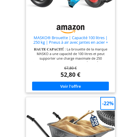
en vous faisant gagner du temps.
MASKO® Brouette | Capacité 100 litres |
250 kg | Pneus à air avec jantes en acier +
chambre à air de rechange | Châssis en acier
𝐇𝐀𝐔𝐓𝐄 𝐂𝐀𝐏𝐀𝐂𝐈𝐓É : La brouette de la marque
galvanisé | Gants
MASKO a une capacité de 100 litres et peut
supporter une charge maximale de 250
kilogrammes. Pour une conduite sûre, même sur
67,80 €
un terrain difficile comme le gravier et la boue, la
roue gonflée d'air de 16 pouces est dotée d'un
52,80 €
profil à crampons bien adhérent. Le bac se
compose d'un cadre galvanisé et de jantes en acier
peint avec revêtement en poudre. 𝐌𝐀𝐓É𝐑𝐈𝐀𝐔𝐗
𝐃𝐄 𝐇𝐀𝐔𝐓𝐄 𝐐𝐔𝐀𝐋𝐈𝐓É :Le cadre robuste en tube
d'acier de 3 cm de diamètre et le profil tout-terrain
des pneus montés sur une jante en acier stable et
-22%
de haute qualité font de cette brouette une aide
fidèle pour tout type de travail physique. Grâce
aux arceaux de basculement intégrés, la brouette
peut être vidée sans problème ou posée contre un
mur de l'abri de voiture. 𝐏𝐎𝐋𝐘𝐕𝐀𝐋𝐄𝐍𝐓𝐄 : Qu’il
s’agisse de poser des carreaux, d’enlever des
gravats ou de transporter des outils lourds, si
vous souhaitez construire une maison ou