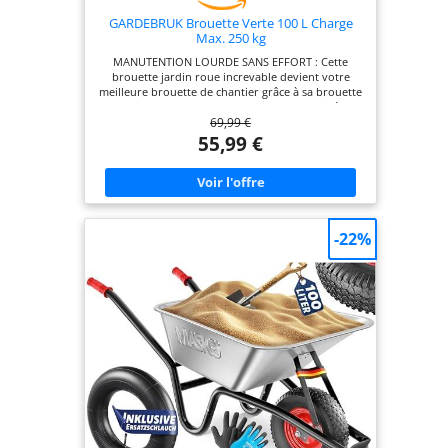
GARDEBRUK Brouette Verte 100 L Charge
Max. 250 kg
MANUTENTION LOURDE SANS EFFORT : Cette
brouette jardin roue increvable devient votre
meilleure brouette de chantier grâce à sa brouette
roue increvable et sa cuve 100 L robuste, idéale
69,99 €
pour gravats, bois, terre ou végétaux au
quotidien. POLYVALENCE JARDIN ET CHANTIER :
55,99 €
Avec cette brouette jardin 100l, vous disposez d
une brouette stable pour chaque tâche de
brouette jardin, du transport de terre aux feuilles,
grâce à la cuve résistante aux chocs et à la
structure en acier. STABILITÉ ET MAÎTRISE
OPTIMALES : Plus besoin de choisir entre
-22%
maniabilité et sécurité, cette brouette jardin
transforme votre brouette de jardin en véritable
alliée tout-terrain, aussi pratique qu'une brouette
pliable pour tous vos gros travaux. CONFORT DE
ROULAGE DURABLE : Ce chariot pliable reste fluide
grâce à sa roue à chambre a air de 39 cm et son
pneu gonflable cranté, idéal pour un jardin
accidenté, les graviers ou la boue, afin de
transporter sans effort charges, outils et
matériaux. UN SEUL OUTIL, MILLE USAGES : En
complément d'un diable pliant, cette brouette
accompagne tracteur tondeuse, tondeuses et
tracteurs pour évacuer herbe, bois ou terre et
simplifier vos projets d'aménagement extérieur,