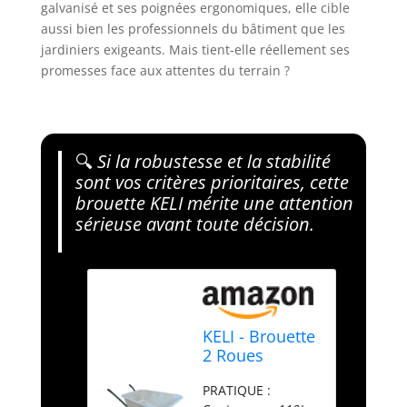
galvanisé et ses poignées ergonomiques, elle cible
aussi bien les professionnels du bâtiment que les
jardiniers exigeants. Mais tient-elle réellement ses
promesses face aux attentes du terrain ?
🔍
Si la robustesse et la stabilité
sont vos critères prioritaires, cette
brouette KELI mérite une attention
sérieuse avant toute décision.
KELI - Brouette
2 Roues
Increvables,
PRATIQUE :
110L, Chariot