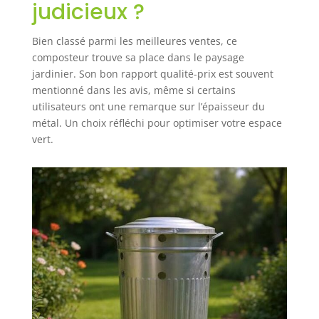
judicieux ?
un compostage
efficace, tout en
rendant l'accès
Bien classé parmi les meilleures ventes, ce
aux matériaux
composteur trouve sa place dans le paysage
simple et direct
jardinier. Son bon rapport qualité-prix est souvent
Écologique et
mentionné dans les avis, même si certains
durable : En
utilisateurs ont une remarque sur l’épaisseur du
choisissant ce
métal. Un choix réfléchi pour optimiser votre espace
composteur en
vert.
métal galvanisé,
vous optez pour
une solution
écologique qui
contribue à la
réduction des
déchets En
transformant vos
déchets
organiques en
compost, vous
participez