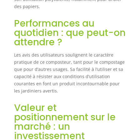
réduction des
des papiers.
déchets tout en
enrichissant votre
Performances au
sol avec un
quotidien : que peut-on
compost de
attendre ?
qualité Design
pratique et
fonctionnel : Ce
Les avis des utilisateurs soulignent le caractère
composteur est
pratique de ce composteur, tant pour le compostage
conçu pour être
que pour d’autres usages. Sa facilité à l’utiliser et sa
facile à
capacité à résister aux conditions d’utilisation
assembler, ce qui
courantes en font un produit incontournable pour
vous permet de le
les jardiniers avertis.
monter
rapidement sans
Valeur et
outils compliqués
Son design
positionnement sur le
pratique favorise
marché : un
une aération
optimale,
investissement
essentielle pour