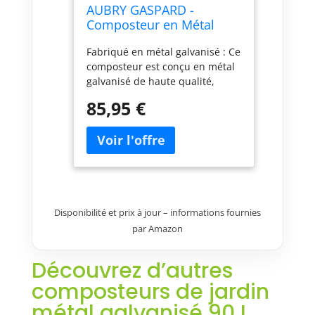
AUBRY GASPARD -
Composteur en Métal
Galvanisé env. 100 litres -
Fabriqué en métal galvanisé : Ce
Prêt À Monter - Design
composteur est conçu en métal
Moderne - Résistant À La
galvanisé de haute qualité,
Corrosion - Idéal pour
offrant une résistance
Jardin - Couleur Acier -
85,95 €
exceptionnelle à la corrosion et
Taille Ø48 H70
aux intempéries Sa durabilité
garantit une utilisation
prolongée, même dans des
conditions extérieures difficiles,
tout en préservant l'esthétique
de votre jardin Capacité
Disponibilité et prix à jour – informations fournies
généreuse de 100 litres : Avec
par Amazon
une capacité d'environ 100
litres, ce composteur est idéal
pour les ménages de taille
Découvrez d’autres
moyenne à grande Il permet de
composteurs de jardin
traiter une quantité significative
de déchets organiques,
métal galvanisé 90 L