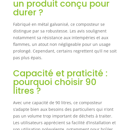
un produit conçu pour
extérieures
difficiles, tout en
durer ?
préservant
l'esthétique de
Fabriqué en métal galvanisé, ce composteur se
votre jardin
distingue par sa robustesse. Les avis soulignent
Capacité
notamment sa résistance aux intempéries et aux
généreuse de 100
flammes, un atout non négligeable pour un usage
litres : Avec une
capacité d'environ
prolongé. Cependant, certains regrettent qu’il ne soit
100 litres, ce
pas plus épais.
composteur est
idéal pour les
Capacité et praticité :
ménages de taille
pourquoi choisir 90
moyenne à
grande Il permet
litres ?
de traiter une
quantité
Avec une capacité de 90 litres, ce composteur
significative de
s’adapte bien aux besoins des particuliers qui n’ont
déchets
pas un volume trop important de déchets à traiter.
organiques,
Les utilisateurs apprécient sa facilité d’installation et
facilitant ainsi le
son utilisation polyvalente, notamment pour brûler
recyclage et la