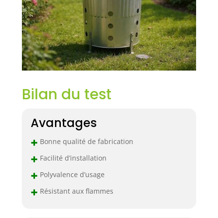
activement à la
préservation de
l'environnement
et à la promotion
d'un jardinage
durable
Esthétique
moderne : Avec
son aspect
Bilan du test
métallique
élégant, ce
composteur
Avantages
s'intègre
harmonieusement
+
Bonne qualité de fabrication
dans tout type de
+
jardin ou d'espace
Facilité d’installation
extérieur Son
+
Polyvalence d’usage
design moderne
et épuré ajoute
+
Résistant aux flammes
une touche
esthétique tout en
restant