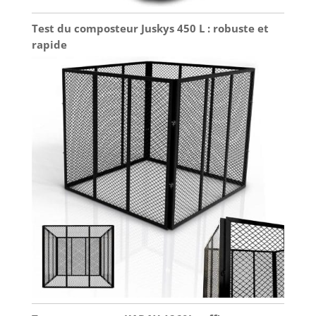
Test du composteur Juskys 450 L : robuste et
rapide