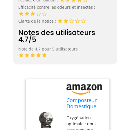
Efficacité contre les odeurs et insectes :
Clarté de la notice :
Notes des utilisateurs
4.7/5
Note de 4.7 pour 5 utilisateurs
Composteur
Domestique
Rotatif et
Oxygénation
Compact 40L
optimale : nous
ImpakCity -
assurons une