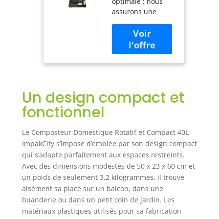
optimale : nous
ImpakCity -
assurons une
Évite Les
bonne circulation
Mauvaises
de l'air,
Odeurs, Les
garantissant que
Insectes et Les
votre compost se
Rongeurs, avec
dégrade
Compartiment
efficacement sans
pour Liquides
odeurs
Lixiviés,
Un design compact et
désagréables. Ne
Fabriqué avec
nécessite pas
des Matériaux
fonctionnel
l'utilisation
Recyclables
d'aérateur, grâce à
Le Composteur Domestique Rotatif et Compact 40L
son système de
ImpakCity s’impose d’emblée par son design compact
rotation compact,
qui s’adapte parfaitement aux espaces restreints.
nous améliorons
encore l'efficacité
Avec des dimensions modestes de 50 x 23 x 60 cm et
du processus.
un poids de seulement 3,2 kilogrammes, il trouve
Réduction de 50 %
aisément sa place sur un balcon, dans une
des déchets : avec
buanderie ou dans un petit coin de jardin. Les
notre composteur,
matériaux plastiques utilisés pour sa fabrication
vous pouvez