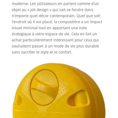
moderne. Les utilisateurs en parlent comme d’un
engrais liquide.
objet au « joli design » qui sait se fondre dans
Matériau 100 %
recyclable :
n’importe quel décor contemporain. Quel que soit
fabriqué en
l’endroit où il est placé, la compostière a un impact
Espagne avec du
visuel minimal tout en apportant une note
polyéthylène 100 %
écologique à votre espace de vie. Cela en fait un
recyclable, nous
achat particulièrement intéressant pour ceux qui
soutenons nos
souhaitent passer à un mode de vie plus durable
efforts pour
sans sacrifier le style et le confort.
réduire l'impact
environnemental
et favoriser la
durabilité avec
notre éco-compost.