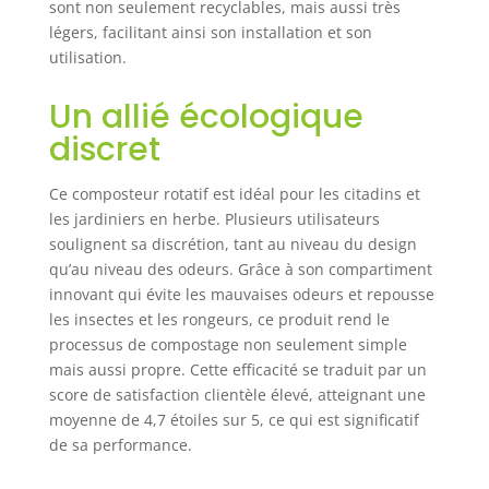
sont non seulement recyclables, mais aussi très
réduire jusqu'à 50
légers, facilitant ainsi son installation et son
% des déchets que
utilisation.
vous générez,
contribuant de
Un allié écologique
manière
significative à la
discret
réduction des
déchets et à un
Ce composteur rotatif est idéal pour les citadins et
environnement
les jardiniers en herbe. Plusieurs utilisateurs
plus propre. Idéal
soulignent sa discrétion, tant au niveau du design
pour le
qu’au niveau des odeurs. Grâce à son compartiment
compostage urbain
et le compostage
innovant qui évite les mauvaises odeurs et repousse
domestique.
les insectes et les rongeurs, ce produit rend le
Design compact et
processus de compostage non seulement simple
attrayant : son
mais aussi propre. Cette efficacité se traduit par un
design élégant et
score de satisfaction clientèle élevé, atteignant une
compact s'intègre
moyenne de 4,7 étoiles sur 5, ce qui est significatif
parfaitement dans
de sa performance.
n'importe quel
espace, que ce soit