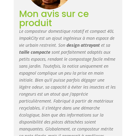
% des déchets que
vous générez,
Mon avis sur ce
contribuant de
produit
manière
significative à la
Le composteur domestique rotatif et compact 40L
réduction des
ImpakCity est un ajout ingénieux à mon espace de
déchets et à un
vie urbain restreint. Son
design attrayant
et sa
environnement
taille compacte
sont parfaitement adaptés aux
plus propre. Idéal
petits espaces, rendant le compostage facile même
pour le
sans jardin. Toutefois, la notice uniquement en
compostage urbain
espagnol complique un peu la prise en main
et le compostage
initiale. Bien qu’il puisse parfois dégager une
domestique.
Design compact et
légère odeur, sa capacité à éviter les insectes et les
attrayant : son
rongeurs est un atout que j’apprécie
design élégant et
particulièrement. Fabriqué à partir de matériaux
compact s'intègre
recyclables, il s’intègre dans une démarche
parfaitement dans
écologique, bien que des informations sur la
n'importe quel
disponibilité des pièces détachées soient
espace, que ce soit
manquantes. Globalement, ce composteur mérite
sur un balcon, un
sa note élevée, mais il gagnerait à améliorer