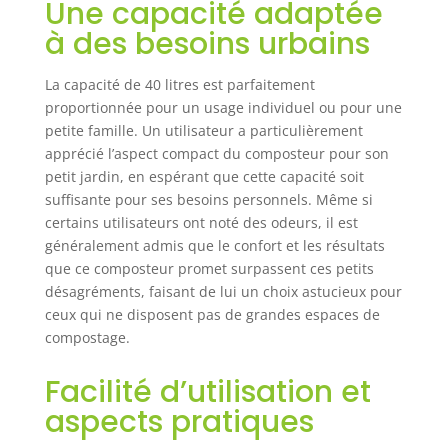
Une capacité adaptée
sur un balcon, un
jardin ou une
à des besoins urbains
terrasse. Un
composteur de
La capacité de 40 litres est parfaitement
cuisine parfait
proportionnée pour un usage individuel ou pour une
pour les petits
petite famille. Un utilisateur a particulièrement
espaces. Utilisation
apprécié l’aspect compact du composteur pour son
simple : vous
petit jardin, en espérant que cette capacité soit
n'avez pas besoin
d'être un expert en
suffisante pour ses besoins personnels. Même si
compostage. Notre
certains utilisateurs ont noté des odeurs, il est
composteur
généralement admis que le confort et les résultats
domestique est
que ce composteur promet surpassent ces petits
facile à manipuler
désagréments, faisant de lui un choix astucieux pour
et adapté à tous
ceux qui ne disposent pas de grandes espaces de
les niveaux
compostage.
d'expérience.
Contrairement à
Facilité d’utilisation et
un
vermicomposteur
aspects pratiques
traditionnel qui