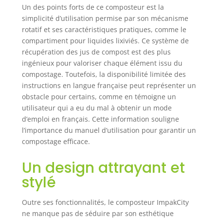
nécessite
Un des points forts de ce composteur est la
l'utilisation de vers
simplicité d’utilisation permise par son mécanisme
rouges
rotatif et ses caractéristiques pratiques, comme le
californiens, notre
compartiment pour liquides lixiviés. Ce système de
composteur est
récupération des jus de compost est des plus
conçu pour
fonctionner sans
ingénieux pour valoriser chaque élément issu du
ces éléments, ce
compostage. Toutefois, la disponibilité limitée des
qui rend le
instructions en langue française peut représenter un
processus de
obstacle pour certains, comme en témoigne un
compostage plus
utilisateur qui a eu du mal à obtenir un mode
simple et sans
d’emploi en français. Cette information souligne
tracas. Séparateur
l’importance du manuel d’utilisation pour garantir un
de liquides lixiviés
compostage efficace.
: comprend une
caractéristique
Un design attrayant et
supplémentaire
qui sépare les
stylé
liquides lixiviés du
compost, facilitant
Outre ses fonctionnalités, le composteur ImpakCity
leur collecte et leur
ne manque pas de séduire par son esthétique
utilisation comme