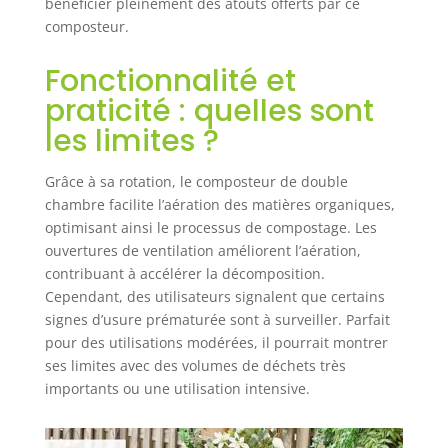
bénéficier pleinement des atouts offerts par ce
appareil de
composteur.
compostage
dispose
Fonctionnalité et
également de
portes
praticité : quelles sont
coulissantes
les limites ?
Dimensions
totales : 71 x 65 x
Grâce à sa rotation, le composteur de double
96 cm (L x l x h).
Dimensions du
chambre facilite l’aération des matières organiques,
seau du
optimisant ainsi le processus de compostage. Les
composteur : Ø60
ouvertures de ventilation améliorent l’aération,
x 65 cm (DxL).
contribuant à accélérer la décomposition.
Capacité : 160 l
Cependant, des utilisateurs signalent que certains
signes d’usure prématurée sont à surveiller. Parfait
pour des utilisations modérées, il pourrait montrer
ses limites avec des volumes de déchets très
importants ou une utilisation intensive.