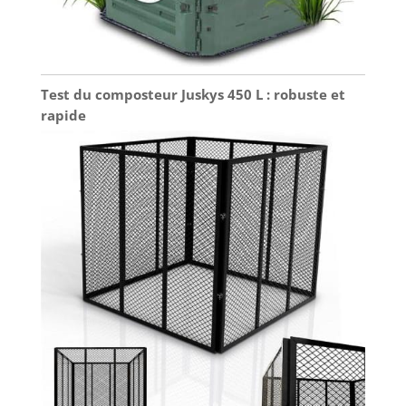
Test du composteur Juskys 450 L : robuste et
rapide