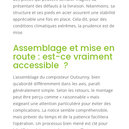
le composteur
présentant des défauts à la livraison. Néanmoins, sa
d'une capacité
allant jusqu'à 160
structure et ses pieds en acier assurent une stabilité
L, dispose de 8
appréciable une fois en place. Cela dit, pour des
trous de
conditions climatiques extrêmes, la prudence est de
ventilation de
mise.
chaque côté du
tambour, qui
Assemblage et mise en
favorisent la
route : est-ce vraiment
circulation de l'air
et évacuent l'air et
accessible ?
l'eau fermentés
Robuste et
L’assemblage du composteur Outsunny, bien
fonctionnel : ce
qu’abordé différemment dans les avis, paraît
composteur est
généralement simple. Selon les retours, le montage
fabriqué en acier
de première
peut être perçu comme « raisonnable » mais
qualité et en
exigeant une attention particulière pour éviter des
plastique
complications. La notice semble compréhensible,
polypropylène,
mais prévoir du temps et de la patience facilitera
robuste et
l’opération. Un processus bien mené est clé pour
durable. Cet