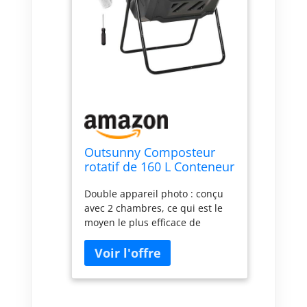
Outsunny Composteur
rotatif de 160 L Conteneur
de compostage de jardin
Double appareil photo : conçu
à double chambre
avec 2 chambres, ce qui est le
composteur avec
moyen le plus efficace de
ouvertures de ventilation
produire du compost. Pendant
et pieds en acier 71 x 65 x
qu'un côté de ce composteur
96 cm Noir
produit, vous pouvez ajouter de
nouveaux ingrédients de l'autre
côté en même temps. L'échange