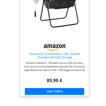
préparateur à compost est livré avec des portes
coulissantes pratiques. Caractéristiques du
produit : dimensions totales : 71 L x 65 l x 96 H ;
dimensions du seau : Ø 60 x 65 L ; capacité : 160 L.
Outsunny Composteur 160L Double
Chambre Rotatif, Orange
Double chambre : Pendant qu'un côté produit,
vous pouvez simultanément ajouter de nouveaux
ingrédients de l'autre côté. L'échange constant de
matériaux des deux côtés crée un cycle, et vous
obtiendrez un mélange organique suffisant.
85,90 €
Design rotatif : Le système rotatif à 360° élimine le
besoin de mélanger manuellement. Remplissez
avec des déchets, fermez la porte et tournez tous
les deux jours. Système de ventilation : Ce
composteur rotatif de 160L est équipé de 16 trous
de ventilation. Les organismes de compostage
nécessitent de l'air pour une décomposition
réussie ; ce système de ventilation vous aidera à