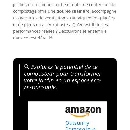
jardin en un compost riche et utile. Ce conteneur de
compostage offre une
double chambre
, accompagné
d’ouvertures de ventilation stratégiquement placées
et de pieds en acier robustes. Qu’en est-il de ses
performances réelles ? Découvrons-le ensemble
dans ce test détaillé.
🔍
Explorez le potentiel de ce
composteur pour transformer
votre jardin en un espace éco-
responsable.
Outsunny
Composteur