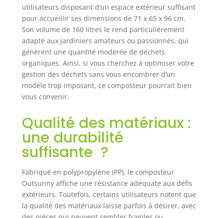
à 360° : le système
utilisateurs disposant d’un espace extérieur suffisant
de rotation à 360°
pour accueillir ses dimensions de 71 x 65 x 96 cm.
du composteur
Son volume de 160 litres le rend particulièrement
permet d'avoir les
adapté aux jardiniers amateurs ou passionnés, qui
mains libres et
génèrent une quantité modérée de déchets
d'éviter de
organiques. Ainsi, si vous cherchez à optimiser votre
mélanger avec
gestion des déchets sans vous encombrer d’un
elles. Remplissez
simplement le
modèle trop imposant, ce composteur pourrait bien
seau avec des
vous convenir.
restes de
nourriture ou de
Qualité des matériaux :
déchets, fermez la
une durabilité
porte et tournez le
composteur tous
suffisante ?
les deux jours
pour un
Fabriqué en polypropylène (PP), le composteur
compostage
Outsunny affiche une résistance adéquate aux défis
efficace Système
extérieurs. Toutefois, certains utilisateurs notent que
de ventilation
la qualité des matériaux laisse parfois à désirer, avec
supplémentaire :
des pièces qui peuvent sembler fragiles ou