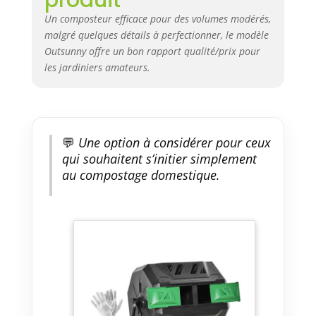
polypropylène, robuste et
Un composteur efficace pour des volumes modérés,
durable. Cet appareil de
malgré quelques détails à perfectionner, le modèle
compostage dispose également
Outsunny offre un bon rapport qualité/prix pour
de portes coulissantes
Dimensions totales : 71 x 65 x 96
les jardiniers amateurs.
cm (L x l x h). Dimensions du
seau du composteur : Ø60 x 65
cm (DxL). Capacité : 160 l
💬
Une option à considérer pour ceux
qui souhaitent s’initier simplement
au compostage domestique.