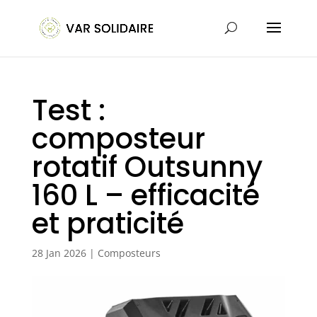
Test :
composteur
rotatif Outsunny
160 L – efficacité
et praticité
28 Jan 2026
|
Composteurs