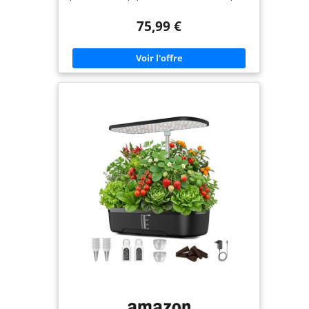
femme et homme, cadeau de pendaison de
crémaillère pour une nouvelle maison. Il est
75,99 €
adapté pour les amateurs de jardin, les
végétaliens, les jardiniers, les chefs, les
agriculteurs, les étudiants et les enfants. 20 % plus
rapide que la plantation du sol : la pompe
intégrée à faible bruit du système de culture
hydroponique aère l'eau pour stimuler la
croissance des plantes. Cultivez vos plantes 20 %
plus rapidement que la méthode traditionnelle de
plantation en sol. Réservoir d'eau de 3 L et pompe
silencieuse : ce kit de culture hydroponique
d'intérieur est conçu avec un système de
circulation d'eau, augmentant l'oxygène dans l'eau
pour une meilleure croissance des racines. Cycle
automatique toutes les 30 minutes de pompe
hydroponique, plus économe en énergie. Le
réservoir d'eau indépendant de 3 L peut soutenir
la croissance des plantes pendant 1 à 2 semaines
pendant la période de croissance. Kit de
germination facile à installer : 3 étapes en tout
pour configurer la machine de culture
hydroponique. Tous les facteurs nécessaires à la
croissance des plantes – un sol léger et simulé
sont inclus dans le système de culture
hydroponique. 2 modes de croissance : le kit de
système de culture hydroponique allume et
s'éteint automatiquement, simule le spectre de la
lumière du soleil, favorisant la photosynthèse des
plantes par tous les temps. Le mode légumes émet