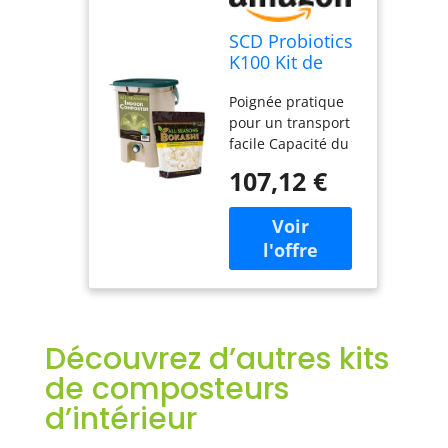
SCD Probiotics
K100 Kit de
composteur
Poignée pratique
d'intérieur
pour un transport
Toutes
facile Capacité du
Saisons, Seau
volume : 1,8 l US,
Brun Clair avec
107,12 €
0,67 pieds cubes,
bokashi, Jardin,
18,8 ml Couvercle
pelouse,
hermétique pour
Entretien
une fermentation
et une
décomposition
plus rapides La
passoire permet
Découvrez d’autres kits
d'évacuer
l'humidité libérée
de composteurs
par les restes de
d’intérieur
déchets
alimentaires pour