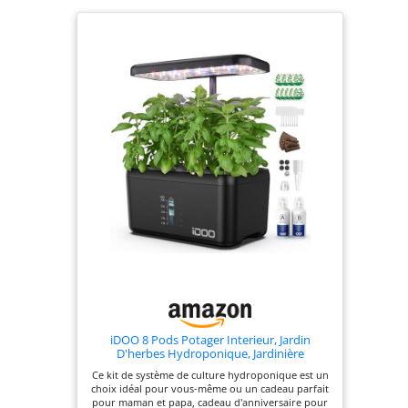
éviter tout gâchis
Le robinet permet
un retrait facile du
thé de compost
liquide pour être
utilisé comme
engrais végétal ou
domestique
iDOO 8 Pods Potager Interieur, Jardin
D'herbes Hydroponique, Jardinière
Intelligente avec Minuterie Automatique, Kit
Ce kit de système de culture hydroponique est un
de Jardin D'herbes D'intérieur à réglable en
choix idéal pour vous-même ou un cadeau parfait
Hauteur
pour maman et papa, cadeau d'anniversaire pour