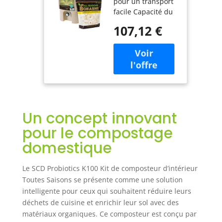
pour un transport
Toutes
facile Capacité du
Saisons, Seau
volume : 1,8 l US,
Brun Clair avec
107,12 €
0,67 pieds cubes,
bokashi, Jardin,
18,8 ml Couvercle
pelouse,
hermétique pour
Entretien
une fermentation
et une
décomposition
plus rapides La
passoire permet
Un concept innovant
d'évacuer
l'humidité libérée
pour le compostage
par les restes de
domestique
déchets
alimentaires pour
éviter tout gâchis
Le SCD Probiotics K100 Kit de composteur d’intérieur
Le robinet permet
Toutes Saisons se présente comme une solution
un retrait facile du
intelligente pour ceux qui souhaitent réduire leurs
thé de compost
déchets de cuisine et enrichir leur sol avec des
liquide pour être
matériaux organiques. Ce composteur est conçu par
utilisé comme