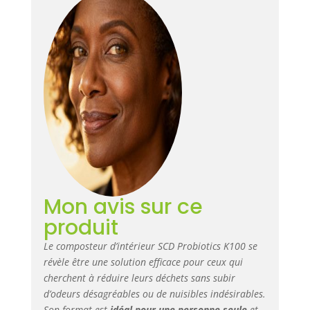
par les restes de
déchets
alimentaires pour
éviter tout gâchis
Le robinet permet
un retrait facile du
thé de compost
liquide pour être
utilisé comme
engrais végétal ou
domestique
Mon avis sur ce
produit
Le composteur d’intérieur SCD Probiotics K100 se
révèle être une solution efficace pour ceux qui
cherchent à réduire leurs déchets sans subir
d’odeurs désagréables ou de nuisibles indésirables.
Son format est
idéal pour une personne seule
et