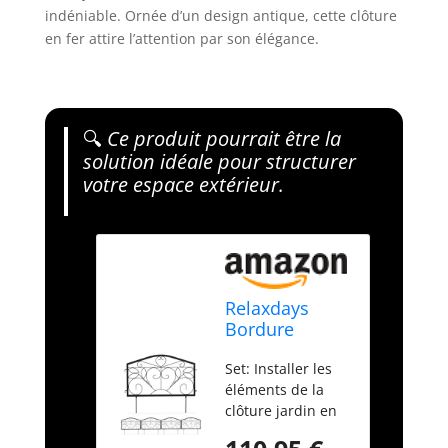
indéniable. Ornée d’un design antique, cette clôture
en fer attire l’attention par son élégance.
🔍
Ce produit pourrait être la
solution idéale pour structurer
votre espace extérieur.
Relaxdays
Bordure
Potager, 16
Set: Installer les
éléments,
éléments de la
clôture Jardin,
clôture jardin en
Fer, Antique,
carré, triangle ou
Design