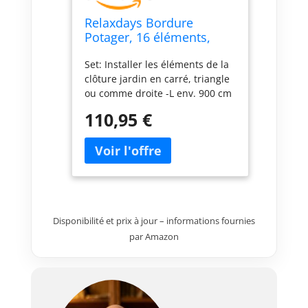
Relaxdays Bordure
Potager, 16 éléments,
clôture Jardin, Fer,
Set: Installer les éléments de la
Antique, Design Antique,
clôture jardin en carré, triangle
Ornements, H x L : 33 x
ou comme droite -L env. 900 cm
900 cm, Noir
Pour le jardin: Bordure potager
110,95 €
composé de 16 éléments pour
délimiter massifs, pelouse et
chemins Accroche-regard: La
clôture potager séduit en style
vintage - Design antique noir
avec ornements À planter: Les
différentes parties s’agencent
Disponibilité et prix à jour – informations fournies
facilement en plantant les
par Amazon
piquets dans la terre Essentiel:
Clôture en fer - Dim. par
élément H x L : env. 47 x 54,5 cm
- Hauteur de vue env. 33 cm