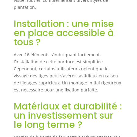
visuel tout en complémentant divers styles de
Dim. par élément
plantation.
H x L : env. 47 x
54,5 cm - Hauteur
Installation : une mise
de vue env. 33 cm
en place accessible à
tous ?
Avec 16 éléments s’imbriquant facilement,
l’installation de cette bordure est simplifiée.
Cependant, certains utilisateurs notent que le
vissage des tiges peut s’avérer fastidieux en raison
de filetages capricieux. Un montage initial rigoureux
est nécessaire pour une fixation parfaite.
Matériaux et durabilité :
un investissement sur
le long terme ?