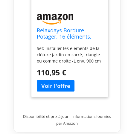
Relaxdays Bordure
Potager, 16 éléments,
clôture Jardin, Fer,
Set: Installer les éléments de la
Antique, Design Antique,
clôture jardin en carré, triangle
Ornements, H x L : 33 x
ou comme droite -L env. 900 cm
900 cm, Noir
Pour le jardin: Bordure potager
110,95 €
composé de 16 éléments pour
délimiter massifs, pelouse et
chemins Accroche-regard: La
clôture potager séduit en style
vintage - Design antique noir
avec ornements À planter: Les
différentes parties s’agencent
Disponibilité et prix à jour – informations fournies
facilement en plantant les
par Amazon
piquets dans la terre Essentiel:
Clôture en fer - Dim. par