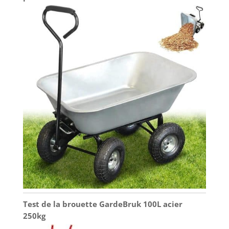
et ne doit manquer sur aucun chantier. Pour
l'utilisation du chariot de transport sur le chantier,
dans l'écurie ou le jardin, vous êtes soutenu par
les longues poignées. RéSISTANT AUX ÉLÉMENTS:
La boue, la pluie et la terre humide ne peuvent
rien faire à la charrette de haute qualité - grâce à
sa cuve en tôle galvanisée, elle est extrêmement
résistante aux intempéries et ne peut donc pas
rouiller. Même si vous devez laisser la brouette
dans le jardin en cas de pluie, cette brouette vous
garantit une longue durée de vie. Confortables et
antidérapants, pour une conduite sûre et sans
blessure sur le gravier, la terre et les gros
équipements. INSTALLATION RAPIDE ET FACILE :
L’installation de la brouette de manutention
MASKO d’une capacité de 100 litres est simple et
rapide - grâce au mode d’emploi fourni, la
brouette est prête en un tour de main. Ainsi, tout
le monde peut faire face à cette tâche. Il est
important de d'abord serrer légèrement toutes les
vis, puis d'aligner à nouveau correctement le bac -
ce n'est qu'alors que vous devez serrer les
supports de manière à ce qu'il n'y ait plus de jeu.
Test de la brouette GardeBruk 100L acier
250kg