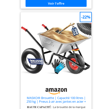
brouette jardin, du transport de terre aux feuilles,
grâce à la cuve résistante aux chocs et à la
structure en acier. STABILITÉ ET MAÎTRISE
OPTIMALES : Plus besoin de choisir entre
-22%
maniabilité et sécurité, cette brouette jardin
transforme votre brouette de jardin en véritable
alliée tout-terrain, aussi pratique qu'une brouette
pliable pour tous vos gros travaux. CONFORT DE
ROULAGE DURABLE : Ce chariot pliable reste fluide
grâce à sa roue à chambre a air de 39 cm et son
pneu gonflable cranté, idéal pour un jardin
accidenté, les graviers ou la boue, afin de
transporter sans effort charges, outils et
matériaux. UN SEUL OUTIL, MILLE USAGES : En
complément d'un diable pliant, cette brouette
accompagne tracteur tondeuse, tondeuses et
tracteurs pour évacuer herbe, bois ou terre et
simplifier vos projets d'aménagement extérieur,
en vous faisant gagner du temps.
MASKO® Brouette | Capacité 100 litres |
250 kg | Pneus à air avec jantes en acier +
chambre à air de rechange | Châssis en acier
𝐇𝐀𝐔𝐓𝐄 𝐂𝐀𝐏𝐀𝐂𝐈𝐓É : La brouette de la marque
galvanisé | Gants