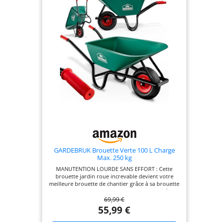
GARDEBRUK Brouette Verte 100 L Charge
Max. 250 kg
MANUTENTION LOURDE SANS EFFORT : Cette
brouette jardin roue increvable devient votre
meilleure brouette de chantier grâce à sa brouette
roue increvable et sa cuve 100 L robuste, idéale
69,99 €
pour gravats, bois, terre ou végétaux au
quotidien. POLYVALENCE JARDIN ET CHANTIER :
55,99 €
Avec cette brouette jardin 100l, vous disposez d
une brouette stable pour chaque tâche de