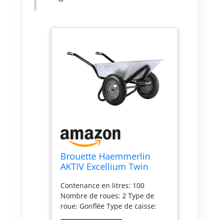
Brouette Haemmerlin
AKTIV Excellium Twin
Galvanisée Roues
Contenance en litres: 100
Gonflées 100 L-
Nombre de roues: 2 Type de
308204101
roue: Gonflée Type de caisse:
Galvanisée Charge utile: 150