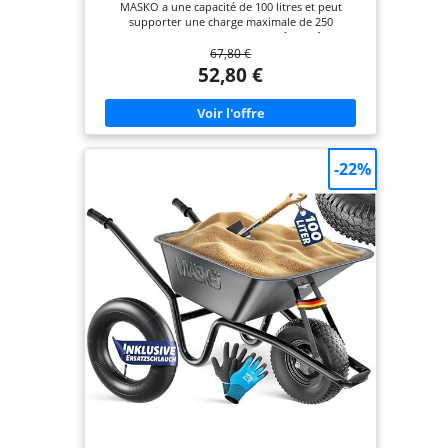
MASKO a une capacité de 100 litres et peut
supporter une charge maximale de 250
kilogrammes. Pour une conduite sûre, même sur
67,80 €
un terrain difficile comme le gravier et la boue, la
roue gonflée d'air de 16 pouces est dotée d'un
52,80 €
profil à crampons bien adhérent. Le bac se
compose d'un cadre galvanisé et de jantes en acier
peint avec revêtement en poudre. 𝐌𝐀𝐓É𝐑𝐈𝐀𝐔𝐗
𝐃𝐄 𝐇𝐀𝐔𝐓𝐄 𝐐𝐔𝐀𝐋𝐈𝐓É :Le cadre robuste en tube
d'acier de 3 cm de diamètre et le profil tout-terrain
des pneus montés sur une jante en acier stable et
-22%
de haute qualité font de cette brouette une aide
fidèle pour tout type de travail physique. Grâce
aux arceaux de basculement intégrés, la brouette
peut être vidée sans problème ou posée contre un
mur de l'abri de voiture. 𝐏𝐎𝐋𝐘𝐕𝐀𝐋𝐄𝐍𝐓𝐄 : Qu’il
s’agisse de poser des carreaux, d’enlever des
gravats ou de transporter des outils lourds, si
vous souhaitez construire une maison ou
effectuer des travaux dans la maison ou le jardin,
il est important de pouvoir compter à 100 % sur sa
brouette. La brouette de MASKO ne vous laisse
pas tomber et ne doit manquer sur aucun
chantier. 𝐑É𝐒𝐈𝐒𝐓𝐀𝐍𝐓𝐄 𝐀𝐔𝐗 𝐈𝐍𝐓𝐄𝐌𝐏É𝐑𝐈𝐄𝐒 : La
boue, la pluie et la terre mouillée n’ont aucun effet
sur ce chariot de grande qualité : grâce à son bac
en tôle galvanisée, il est extrêmement résistant
aux intempéries et ne peut donc pas rouiller.
Même si vous deviez laisser la brouette dans le
jardin par temps de pluie, cette brouette vous