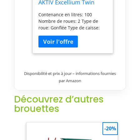
AKTIV Excellium Twin
Galvanisée Roues
Contenance en litres: 100
Gonflées 100 L-
Nombre de roues: 2 Type de
308204101
roue: Gonflée Type de caisse:
Galvanisée Charge utile: 150
Disponibilité et prix à jour – informations fournies
par Amazon
Découvrez d’autres
brouettes
-20%