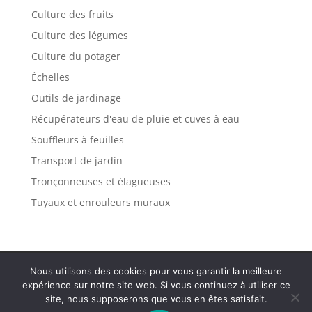
Culture des fruits
Culture des légumes
Culture du potager
Échelles
Outils de jardinage
Récupérateurs d'eau de pluie et cuves à eau
Souffleurs à feuilles
Transport de jardin
Tronçonneuses et élagueuses
Tuyaux et enrouleurs muraux
Politique de confidentialité
Mentions légales
Nous utilisons des cookies pour vous garantir la meilleure
Plan de site
Contact
expérience sur notre site web. Si vous continuez à utiliser ce
site, nous supposerons que vous en êtes satisfait.