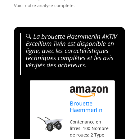
Voici notre analyse complète.
🔍
La brouette Haemmerlin AKTIV
Excellium Twin est disponible en
ligne, avec les caractéristiques
techniques complètes et les avis
vérifiés des acheteurs.
Brouette
Haemmerlin
AKTIV
Contenance en
Excellium
litres: 100 Nombre
Twin
de roues: 2 Type
Galvanisée