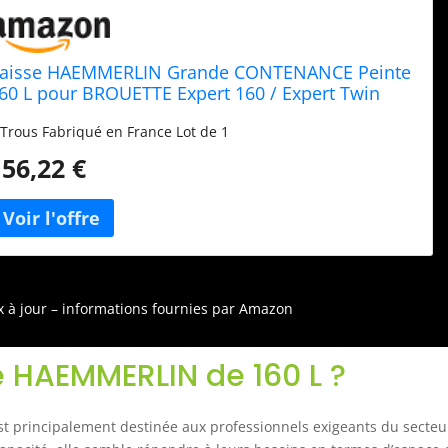
aisse HAEMMERLIN Grande CONTENANCE Peinte
60 L pour BROUETTE Expert 160 / Expert Twin
60-309005501
 Trous Fabriqué en France Lot de 1
156,22 €
ix à jour – informations fournies par Amazon
se HAEMMERLIN de 160 L ?
t principalement destinée aux professionnels exigeants du secteu