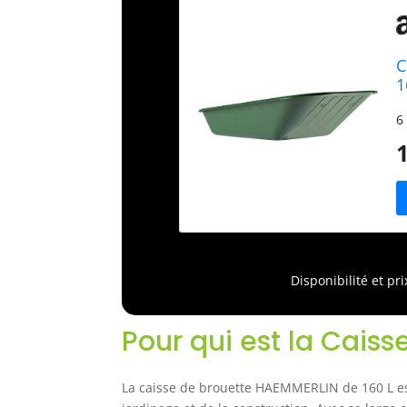
C
1
1
6
Disponibilité et pr
Pour qui est la Cais
La caisse de brouette HAEMMERLIN de 160 L es