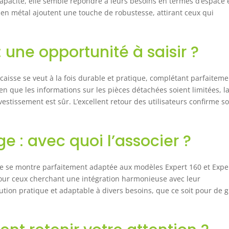
 capacité, elle semble répondre à leurs besoins en termes d’espace 
n en métal ajoutent une touche de robustesse, attirant ceux qui
: une opportunité à saisir ?
caisse se veut à la fois durable et pratique, complétant parfaiteme
en que les informations sur les pièces détachées soient limitées, l
nvestissement est sûr. L’excellent retour des utilisateurs confirme s
e : avec quoi l’associer ?
se se montre parfaitement adaptée aux modèles Expert 160 et Expe
our ceux cherchant une intégration harmonieuse avec leur
lution pratique et adaptable à divers besoins, que ce soit pour de 