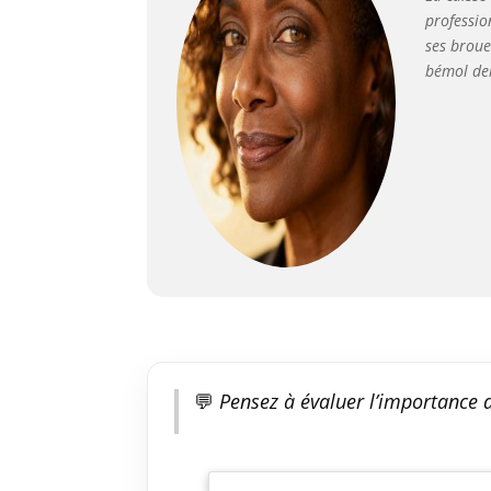
professio
ses broue
bémol dem
💬
Pensez à évaluer l’importance d