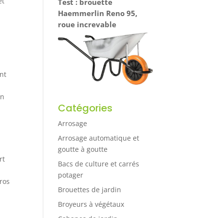
et
Test : brouette
Haemmerlin Reno 95,
roue increvable
nt
a
on
Catégories
Arrosage
Arrosage automatique et
goutte à goutte
rt
Bacs de culture et carrés
potager
gros
Brouettes de jardin
Broyeurs à végétaux