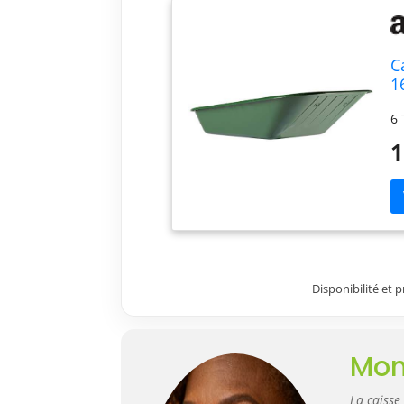
C
1
3
6 
1
Disponibilité et 
Mon
La caiss