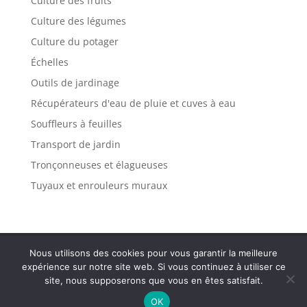
Culture des fruits
Culture des légumes
Culture du potager
Échelles
Outils de jardinage
Récupérateurs d'eau de pluie et cuves à eau
Souffleurs à feuilles
Transport de jardin
Tronçonneuses et élagueuses
Tuyaux et enrouleurs muraux
Politique de confidentialité
Mentions légales
Nous utilisons des cookies pour vous garantir la meilleure
Plan de site
Contact
expérience sur notre site web. Si vous continuez à utiliser ce
site, nous supposerons que vous en êtes satisfait.
OK
Tous droits réservés Var Solidaire 2025