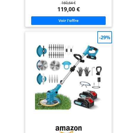
160,64 €
impressionnantes grâce au puissant moteur de
1000 W Remplacement facile de la lame par le fil de
119,00 €
coupe ou inversement pour faucher de grandes
surfaces ou pour enlever des broussailles ou
ronces Livré avec : Lame à 3 dents, bobine de fil, 3
fils de coupe, poignée supplémentaire, capot de
protection, carton
-29%