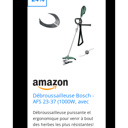
Débroussailleuse Bosch -
AFS 23-37 (1000W, avec
Lame à 3 Dents, Bobine
Débroussailleuse puissante et
pour Fil de Coupe, 3 Fils de
ergonomique pour venir à bout
Coupe, poignée
des herbes les plus résistantes!
supplémentaire, Capot de