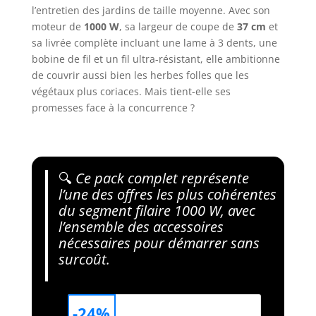
l’entretien des jardins de taille moyenne. Avec son
moteur de
1000 W
, sa largeur de coupe de
37 cm
et
sa livrée complète incluant une lame à 3 dents, une
bobine de fil et un fil ultra-résistant, elle ambitionne
de couvrir aussi bien les herbes folles que les
végétaux plus coriaces. Mais tient-elle ses
promesses face à la concurrence ?
🔍
Ce pack complet représente
l’une des offres les plus cohérentes
du segment filaire 1000 W, avec
l’ensemble des accessoires
nécessaires pour démarrer sans
surcoût.
-24%