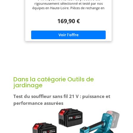
rigoureusement sélectionné et testé par nos
équipes en Haute-Loire. Pièces de rechange en
stock permanent. ✅ PUISSANCE : Moteur 2 temps
62 cm³ de 2,6 kW pour venir à bout des ronces et
169,90 €
broussailles épaisses. Idéal pour les terrains
envahis et les travaux intensifs. ✅ EFFICACITÉ :
Lame 3 dents pour végétation dense et lame 2
dents spéciale ronces. Tête double fil Ø 420 mm à
rechargement rapide et rallonge automatique. ✅
CONFORT : Système anti-vibration avec
amortisseurs à huile et double poignée
ergonomique. Harnais pro ajustable avec
dégagement rapide pour réduire la fatigue. ✅
PRATICITÉ : Démarrage facilité avec lanceur
démultiplié, pompe d'amorçage et starter.
Démontrable en deux parties pour un transport
et rangement aisés.
Dans la catégorie Outils de
jardinage
Test du souffleur sans fil 21 V : puissance et
performance assurées