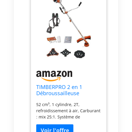
TIMBERPRO 2 en 1
Débroussailleuse
thermique 52 Cc,
52 cm³, 1 cylindre, 2T,
Faucheuse, Coupe
refroidissement à air, Carburant
bordure avec bobine + 3
: mix 25:1. Système de
Lames
démarrage facile Harnais
ajustable. Protection de lame