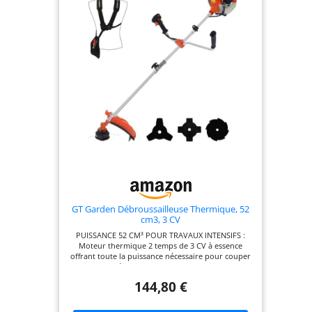
pour le rangement et le transport. ❤️ MARQUE
FRANCAISE : Ce produit a été rigoureusement
sélectionné et testé par nos équipes en Haute-
Loire. Pièces de rechange en stock permanent.
GT Garden Débroussailleuse Thermique, 52
cm3, 3 CV
PUISSANCE 52 CM³ POUR TRAVAUX INTENSIFS :
Moteur thermique 2 temps de 3 CV à essence
offrant toute la puissance nécessaire pour couper
herbes épaisses, ronces et broussailles
rapidement et efficacement. NOUVELLE TÊTE FIL
144,80 €
PROFESSIONNELLE RENFORCÉE AVEC RECHARGE
FACILE : Équipée d’une nouvelle tête fil noire
professionnelle, plus robuste que les modèles