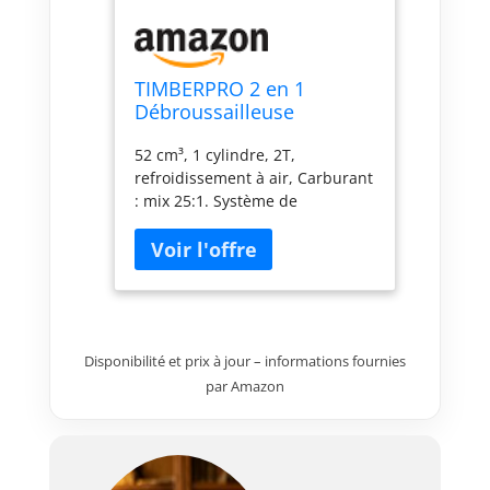
TIMBERPRO 2 en 1
Débroussailleuse
thermique 52 Cc,
52 cm³, 1 cylindre, 2T,
Faucheuse, Coupe
refroidissement à air, Carburant
bordure avec bobine + 3
: mix 25:1. Système de
Lames
démarrage facile Harnais
ajustable. Protection de lame
très robuste. Conforme aux
normes: CE, TUV.
Disponibilité et prix à jour – informations fournies
par Amazon