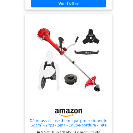
classiques, cette débroussailleuse garantit une
meilleure résistance à l’usure et aux chocs. Son
système de recharge simplifié permet de
remplacer le fil rapidement, sans démontage
complexe, pour un gain de temps et un confort
d’utilisation optimal. Grâce au système semi-
automatique “Tap & Go”, le fil se déroule
facilement pendant l’utilisation. POLYVALENCE
MAXIMALE : FIL + LAMES : Utilisez la tête fil pour
l’herbe et les finitions, ou les lames pour les
végétations plus denses. Un seul outil pour tous
vos travaux de jardin. CONFORT D’UTILISATION
AVEC HARNAIS : Le harnais inclus permet de mieux
répartir le poids de la machine et de réduire la
fatigue, idéal pour les longues sessions de travail.
SERVICE CLIENT & PIÈCES DÉTACHÉES
DISPONIBLES : GT GARDEN est une marque
française qui offre un service client réactif et un
stock permanent de pièces détachées en entrepôt,
garantissant l’entretien, la réparation et une
utilisation continue de votre débroussailleuse
dans le temps.
Débroussailleuse thermique professionnelle
62 cm³ - 2 tps - 2en1 - Coupe-bordure - Tête
double fil - 2 lames - Anti-vibration
❤️ MARQUE FRANCAISE : Ce produit a été