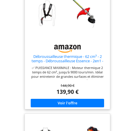
Débroussailleuse thermique - 62 cm³ - 2
temps - Débroussailleuse Essence - 2en1 -
Coupe-bordure - Tête double fil et deux
✅ PUISSANCE MAXIMALE : Moteur thermique 2
lames
temps de 62 cm³, jusqu'à 9000 tours/min. Idéal
pour entretenir de grandes surfaces et éliminer
efficacement broussailles et herbes épaisses. ✅
144,90 €
POLYVALENCE 2EN1 : Lame 3 dents pour arbustes
et végétaux épais, lame 2 dents pour ronces et
139,90 €
végétation dense. Tête de coupe double fil idéale
pour bordures et zones difficiles. ✅ SIMPLICITÉ
D'UTILISATION : Système de rallonge automatique
du fil avec rechargement rapide en quelques
secondes. Ergonomique et confortable grâce aux
poignées anti-dérapantes et au harnais ajustable.
✅ DÉMARRAGE FACILE : Lanceur démultiplié,
pompe d'amorçage et starter pour un démarrage
sans effort. Se démonte facilement en deux parties