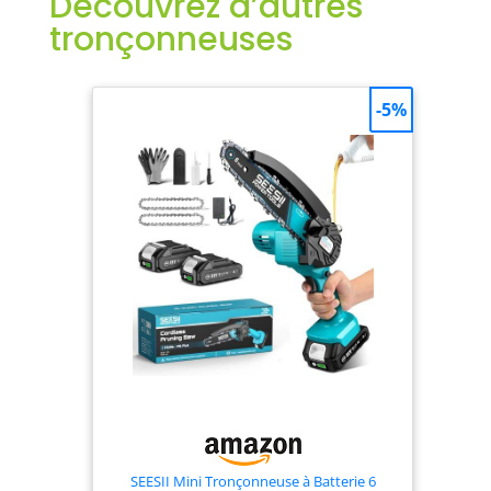
Découvrez d’autres
une progression
de travail rapide
tronçonneuses
Assemblage rapide
et nettoyage facile
: la tronçonneuse
-5%
est dotée d’un
système SDS
concentrique
permettant un
assemblage facile
et rapide sans clé
Entretien rapide,
propre et sans
risque : le grand
réservoir d’huile à
bouchon
imperdable réduit
la fréquence des
remplissages
Contenu de la
livraison Édition
SEESII Mini Tronçonneuse à Batterie 6
Amazon :