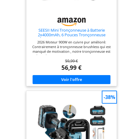
puissiez terminer votre travail avec moins
d'interruptions et plus d'efficacité 🍃 Légère Et
Ergonomique—Idéale Pour Femmes Et Seniors: Ne
pesant que 1,7 kg, SEESII mini tronçonneuse sans
fil est conçue pour une utilisation facile à une
main. Créée pour le confort et le contrôle, c'est la
solution parfaite pour les femmes, les seniors ou
SEESII Mini Tronçonneuse à Batterie
toute personne ayant besoin d'un outil puissant
2x4000mAh, 6 Pouces Tronçonneuse
qui ne vous fatiguera pas. Légèreté ne signifie pas
Électrique sans Fil avec Injecteur de
2026 Moteur 900W en cuivre pur amélioré:
moins de puissance—simplement une conception
Lubrifiant et Chaîne de Remplacement, Mini
Contrairement à tronçonneuse brushless qui est
plus intelligente 🍃 Sécurité Intégrée Pour Une
Scie à Chaîne Électrique pour Jardin, M6 Pro
manqué de motivation , notre tronçonneuse est
Utilisation Confiante—La sécurité d'abord. SEESII
équipée d'un moteur en cuivre pur de haute
tronçonneuse à batterie comprend plusieurs
59,99 €
qualité. Grâce à une vitesse de chaîne pouvant
protections: un interrupteur de verrouillage pour
atteindre 10 m/s, elle coupe du bois de 15 cm de
éviter les démarrages accidentels, un protecteur
56,99 €
diamètre en seulement 8 secondes. Elle s'attaque
rabattable pour réduire les éclaboussures de bois,
sans effort même aux bûches les plus épaisses, là
et des lunettes et gants de sécurité inclus pour
où d'autres tronçonneuses sans balais peinent,
une protection renforcée. Que vous soyez novice
pour un élagage, un camping et un jardinage en
ou bricoleur expérimenté, SEESII rend la sécurité
toute simplicité. Toujours prête à l'emploi :
simple et fiable 🍃 Kit Complet De Tronçonneuse
Équipée de deux batteries amovibles de 4000
Portable—Tous Accessoires Inclus: Notre kit de
-38%
mAh, cette mini tronconneuse a batterie offre
tronçonneuse portable comprend 2 chaînes, 2
jusqu'à 100 à 120 minutes d'autonomie. Vous
batteries, un chargeur rapide, des gants de travail,
pouvez ainsi réaliser tous vos travaux de coupe
un tournevis—tout ce dont vous avez besoin pour
extérieurs en toute simplicité, sans vous soucier
commencer immédiatement. Que ce soit pour les
de la batterie. La protection contre les surcharges
travaux de jardinage du week-end ou une
et la surchauffe prolonge la durée de vie des
utilisation d'urgence, SEESII vous équipe
batteries. L'interface est également compatible
pleinement pour toute tâche, à tout moment 🍃
avec les batteries Makita. Lubrification
Garantie Sans Souci De Trois Ans—Investissez
automatique de la chaîne : Fini les fuites d'huile !
dans votre mini tronçonneuse en toute confiance: