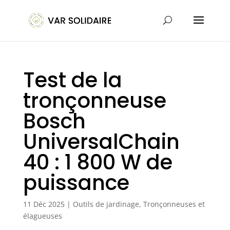
Test de la
tronçonneuse
Bosch
UniversalChain
40 : 1 800 W de
puissance
11 Déc 2025
|
Outils de jardinage
,
Tronçonneuses et
élagueuses