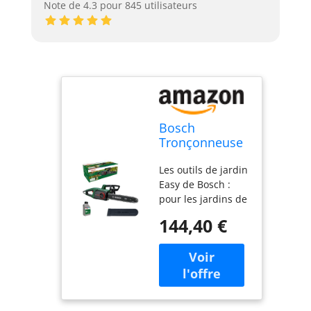
Note de 4.3 pour 845 utilisateurs
Bosch
Tronçonneuse
Bosch,
Les outils de jardin
UniversalChain
Easy de Bosch :
40
pour les jardins de
petites et
144,40 €
moyennes
superficies Très
bonnes
performances de
coupe : le moteur
de 1 800 W et la