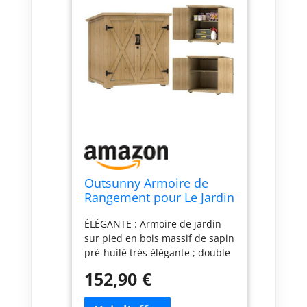
Outsunny Armoire de
Rangement pour Le Jardin
77,5L x 88l x 83/90H cm
ÉLÉGANTE : Armoire de jardin
sur pied en bois massif de sapin
pré-huilé très élégante ; double
poignée en métal GRAND
152,90 €
ESPACE DE RANGEMENT :
Remise pour outils extérieure