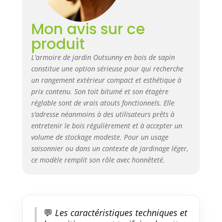
SPÉCIFICATIONS : Dim. totales :
77,5L x 88l x 83/90Hcm - Dim.
Mon avis sur ce
intérieure : 76L x 66l x 81H cm -
produit
Charge max : 40kg (étagère),
70kg (Dessus)
L’armoire de jardin Outsunny en bois de sapin
constitue une option sérieuse pour qui recherche
un rangement extérieur compact et esthétique à
prix contenu. Son toit bitumé et son étagère
réglable sont de vrais atouts fonctionnels. Elle
s’adresse néanmoins à des utilisateurs prêts à
entretenir le bois régulièrement et à accepter un
volume de stockage modeste. Pour un usage
saisonnier ou dans un contexte de jardinage léger,
ce modèle remplit son rôle avec honnêteté.
💬
Les caractéristiques techniques et