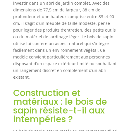
OPTIMALE :
investir dans un abri de jardin complet. Avec des
Meuble de
dimensions de 77,5 cm de largeur, 88 cm de
rangement en
profondeur et une hauteur comprise entre 83 et 90
bois équipée de 2
cm, il s’agit d’un meuble de taille modeste, pensé
portes avec
pour loger des produits d’entretien, des petits outils
loqueteaux
ou du matériel de jardinage léger. Le bois de sapin
magnétiques et
utilisé lui confère un aspect naturel qui s’intègre
poignées en
alliage
facilement dans un environnement végétal. Ce
d'aluminium :
modèle convient particulièrement aux personnes
fermeture
disposant d’un espace extérieur limité ou souhaitant
impeccable,
un rangement discret en complément d’un abri
possibilité
existant.
d'installer un
cadenas pour
Construction et
sécuriser vos
matériaux : le bois de
outils MODÈLE
RÉSISTANT AUX
sapin résiste-t-il aux
INTEMPÉRIES :
intempéries ?
Fabriqué en bois
de sapin massif
recouvert de