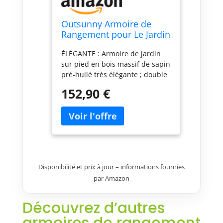
Outsunny Armoire de
Rangement pour Le Jardin
77,5L x 88l x 83/90H cm
ÉLÉGANTE : Armoire de jardin
sur pied en bois massif de sapin
pré-huilé très élégante ; double
poignée en métal GRAND
152,90 €
ESPACE DE RANGEMENT :
Remise pour outils extérieure
design dispose d'un espace de
rangement spacieux avec 1
étagère réglable en hauteur qui
divise l'espace en 2, vous
permettant de ranger autant
Disponibilité et prix à jour – informations fournies
d'outils et d'accessoires que
par Amazon
possible SÉCURITÉ OPTIMALE :
Meuble de rangement en bois
équipée de 2 portes avec
Découvrez d’autres
loqueteaux magnétiques et
poignées en alliage d'aluminium