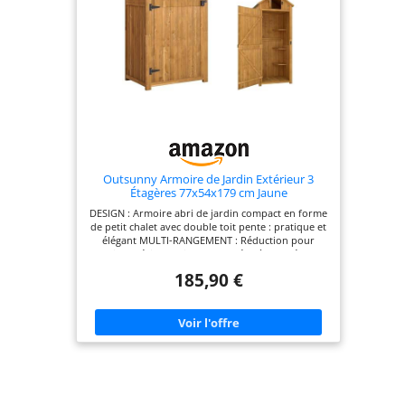
maison FORMAT COMPACT ET ÉLÉGANT :
Mesurant 105 x 55 x 179 cm et n'occupant que 0,43
m², il s'intègre parfaitement dans une cour ou sur
une terrasse. Le bois naturel, le cadre blanc, les
poignées en aluminium et les charnières noires de
cet abri se marient magnifiquement avec
l'extérieur
Outsunny Armoire de Jardin Extérieur 3
Étagères 77x54x179 cm Jaune
DESIGN : Armoire abri de jardin compact en forme
de petit chalet avec double toit pente : pratique et
élégant MULTI-RANGEMENT : Réduction pour
outils extérieure dispose de 3 étagères latérales
gauche avec niche inférieure + grand espace de
185,90 €
rangement + espace supérieur avec porte et
loquet DURÉE DE VIE PÉRENNE : Cabane de jardin
en bois de sapin poncé puis recouvert de deux
couches de peinture imperméable, finition jaune
ÉTANCHÉITÉ OPTIMALE : Toit à double pente
bitumé, meuble sur pieds afin de tenir au
maximum à l'écart de l'humidité du sol SÉCURITÉ :
Cet abri de rangement extérieur doté d'une
grande porte principale et d'une petite porte
supérieure avec verrous de sécurité