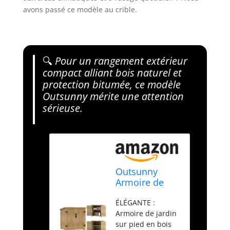
avons passé ce modèle au crible.
🔍
Pour un rangement extérieur
compact alliant bois naturel et
protection bitumée, ce modèle
Outsunny mérite une attention
sérieuse.
Outsunny
Armoire de
Rangement
ÉLÉGANTE :
pour Le Jardin
Armoire de jardin
77,5L x 88l x
sur pied en bois
83/90H cm