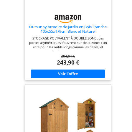
Outsunny Armoire de Jardin en Bois Étanche
105x55x179cm Blanc et Naturel
STOCKAGE POLYVALENT À DOUBLE ZONE : Les
portes asymétriques s'ouvrent sur deux zones : un
côté pour les outils longs comme les pelles, et
l'autre avec 4 étagères amovibles pour organiser
284,91 €
soigneusement diverses fournitures de jardin,
rendant cet abri incroyablement adaptable
243,90 €
CONCEPTION PROTECTRICE TOUT TEMPS : Un toit
incliné en métal galvanisé et un corps en bois de
sapin avec peinture imperméable offrent une
protection totale contre la pluie, tandis que le
fond surélevé de 3 cm de cette armoire extérieure
de rangement protège vos outils de l'humidité du
sol CONSTRUCTION ROBUSTE ET STABLE : Quatre
pieds réglables assurent la stabilité sur un sol
inégal. Renforcé par quatre supports en L et des
piquets de terre, cette armoire extérieure
supporte 30 kg par étagère, 60 kg sur la base et
jusqu'à 100 kg de neige FABRICATION EN BOIS DE
SAPIN MASSIF : Fabriqué en bois de sapin durable
avec un cadre solide, cet abri de jardin est livré en
kit de montage, offrant une expérience de
bricolage satisfaisante et un ajout pratique à votre