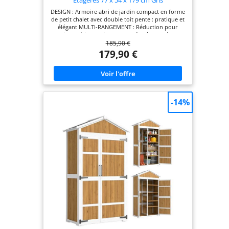
DESIGN : Armoire abri de jardin compact en forme
de petit chalet avec double toit pente : pratique et
élégant MULTI-RANGEMENT : Réduction pour
outils extérieure dispose de 3 étagères latérales
185,90 €
gauche avec niche inférieure + grand espace de
rangement + espace supérieur avec porte et
179,90 €
loquet DURÉE DE VIE PÉRENNE : Cabane de jardin
en bois de sapin poncé puis recouvert de deux
couches de peinture imperméable, finition bleu
clair ÉTANCHÉITÉ OPTIMALE : Toit à double pente
bitumé, meuble sur pieds afin de tenir au
maximum à l'écart de l'humidité du sol SÉCURITÉ :
-14%
Cet abri de rangement extérieur doté d'une
grande porte principale et d'une petite porte
supérieure avec verrous de sécurité