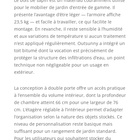
Le bois de sapin est un matériau couramment utilisé
vernis et toit
pour le mobilier de jardin d’entrée de gamme. Il
incliné en
présente l’avantage d’être léger — l’armoire affiche
asphalte pour
23,5 kg — et facile à travailler, ce qui facilite le
protéger la remise
montage. En revanche, il reste sensible à l’humidité
à outils de la
et aux variations de température si aucun traitement
corrosion pendant
n’est appliqué régulièrement. Outsunny a intégré un
des années -
toit bitumé dont la vocation est précisément de
Conçue aussi bien
pour l'extérieur
protéger la structure des infiltrations d’eau, un point
que l'intérieur
technique non négligeable pour un usage en
SPÉCIFICATIONS :
extérieur.
Dim. totales :
77,5L x 88l x
La conception à double porte offre un accès pratique
83/90Hcm - Dim.
à l’ensemble du volume intérieur, dont la profondeur
intérieure : 76L x
de chambre atteint 66 cm pour une largeur de 76
66l x 81H cm -
cm. L’étagère réglable à l’intérieur permet d’adapter
Charge max : 40kg
(étagère), 70kg
l’organisation selon la nature des objets stockés. Ce
(Dessus)
niveau de personnalisation reste basique mais
suffisant pour un rangement de jardin standard.
Pour les utilisateurs qui souhaitent stocker du