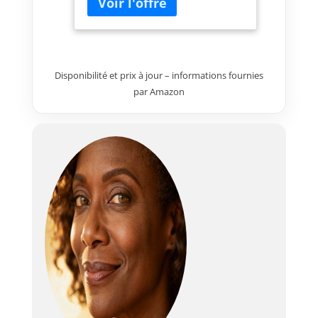
design dispose d'un espace de
rangement spacieux avec 1
étagère réglable en hauteur qui
divise l'espace en 2, vous
permettant de ranger autant
Disponibilité et prix à jour – informations fournies
d'outils et d'accessoires que
par Amazon
possible SÉCURITÉ OPTIMALE :
Meuble de rangement en bois
équipée de 2 portes avec
loqueteaux magnétiques et
poignées en alliage d'aluminium
: fermeture impeccable,
possibilité d'installer un
cadenas pour sécuriser vos
outils MODÈLE RÉSISTANT AUX
INTEMPÉRIES : Fabriqué en bois
de sapin massif recouvert de
vernis et toit incliné en asphalte
pour protéger la remise à outils
de la corrosion pendant des
années - Conçue aussi bien
pour l'extérieur que l'intérieur