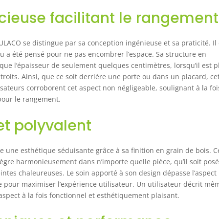
ssures. Les pieds sont équipés de caoutchouc antidérapant pour
ieuse facilitant le rangement
téger le sol des rayures. Usage polyvalent : avec son grain de bois
son apparence esthétique, cet escabeau pliant à 3 niveaux est
çu pour la maison moderne et peut également être utilisé
ACO se distingue par sa conception ingénieuse et sa praticité. Il 
me une échelle décorative. Il convient à une grande variété de
u a été pensé pour ne pas encombrer l’espace. Sa structure en
hes et est un outil indispensable pour la maison, le jardin, la
que l’épaisseur de seulement quelques centimètres, lorsqu’il est pl
asse, l'atelier, le bureau ou l'office. Pratique et facile à ranger :
te échelle domestique antidérapante avec main courante
troits. Ainsi, que ce soit derrière une porte ou dans un placard, ce
vible se replie en un clin d'œil et se range pour économiser de
lisateurs corroborent cet aspect non négligeable, soulignant à la fo
space et la transporter facilement. Parce qu'il ne mesure que 7 cm
 pour le rangement.
paisseur, vous pouvez facilement le ranger sous le lit ou dans un
n pour économiser beaucoup d'espace de stockage. Dimensions
et polyvalent
iées) : 103 x 46 x 7 cm. Poids net : 4,24 kg. Assurance qualité :
chelle pliante en aluminium est livrée entièrement assemblée et
te à l'emploi. Nous nous efforçons de rendre possible une
 une esthétique séduisante grâce à sa finition en grain de bois. C
mande totalement sans risque. En cas de problème de qualité
ntègre harmonieusement dans n’importe quelle pièce, qu’il soit pos
c l'échelle pliante, n'hésitez pas à nous contacter. Nous offrons
intes chaleureuses. Le soin apporté à son design dépasse l’aspect
 garantie de 5 ans sur le produit. Nous ferons de notre mieux
 pour maximiser l’expérience utilisateur. Un utilisateur décrit mê
r satisfaire votre expérience d'achat. Achetez en toute confiance
aspect à la fois fonctionnel et esthétiquement plaisant.