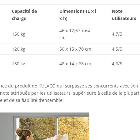
Capacité de
Dimensions (L x l
Note
charge
x h)
utilisateurs
46 x 12,67 x 64
150 kg
4,7/5
cm
120 kg
50 x 15 x 70 cm
4,5/5
130 kg
48 x 14 x 68 cm
4,6/5
lence du produit de KULACO qui surpasse ses concurrents avec son
 note attribuée par les utilisateurs, supérieure à celle de la plupar
e et de sa fiabilité d’ensemble.