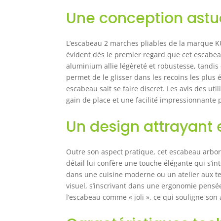
ble
Une conception astuc
pro
et 
con
L’escabeau 2 marches pliables de la marque KUL
com
évident dès le premier regard que cet escabea
tâc
aluminium allie légèreté et robustesse, tandis 
terr
cet
permet de le glisser dans les recoins les plus é
amo
escabeau sait se faire discret. Les avis des uti
l'e
gain de place et une facilité impressionnante
d'é
coi
Un design attrayant 
(pl
l'é
prê
Outre son aspect pratique, cet escabeau arbore
com
détail lui confère une touche élégante qui s’i
ave
dans une cuisine moderne ou un atelier aux te
une
visuel, s’inscrivant dans une ergonomie pensée
pou
l’escabeau comme « joli », ce qui souligne son 