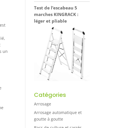
Test de l’escabeau 5
marches KINGRACK :
léger et pliable
est
ié,
t
is un
e
Catégories
é
Arrosage
me
Arrosage automatique et
goutte à goutte
Bacs de culture et carrés