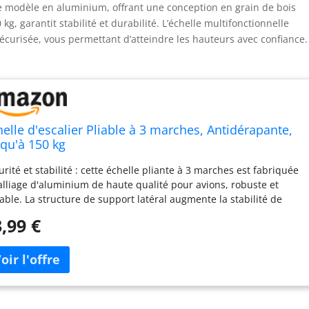
e modèle en aluminium, offrant une conception en grain de bois
g, garantit stabilité et durabilité. L’échelle multifonctionnelle
sécurisée, vous permettant d’atteindre les hauteurs avec confiance.
helle d'escalier Pliable à 3 marches, Antidérapante,
squ'à 150 kg
urité et stabilité : cette échelle pliante à 3 marches est fabriquée
alliage d'aluminium de haute qualité pour avions, robuste et
able. La structure de support latéral augmente la stabilité de
chelle et les poutres de renforcement intégrées garantissent
,99 €
urité, stabilité et durabilité. Certifié EN131 avec une capacité de
rge maximale de 150 kg. Marches antidérapantes : pour garantir
 sécurité maximale lors de l'utilisation de l'escabeau pliable, les
ches supérieures de cette échelle sont élargies jusqu'à 18 cm et
ipées de garde-corps qui offrent une sécurité accrue. Le câble
idérapant intégré empêche les glissades et réduit le risque de