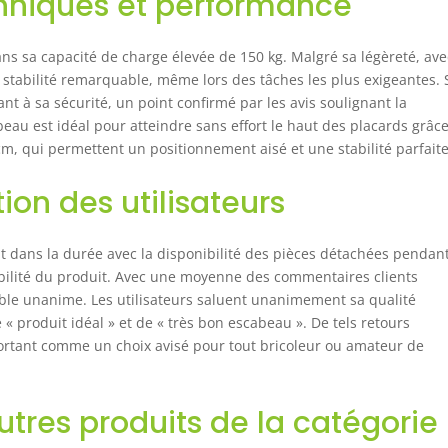
chniques et performance
ans sa capacité de charge élevée de 150 kg. Malgré sa légèreté, av
e stabilité remarquable, même lors des tâches les plus exigeantes. 
nt à sa sécurité, un point confirmé par les avis soulignant la
abeau est idéal pour atteindre sans effort le haut des placards grâc
m, qui permettent un positionnement aisé et une stabilité parfaite
tion des utilisateurs
rit dans la durée avec la disponibilité des pièces détachées pendan
iabilité du produit. Avec une moyenne des commentaires clients
semble unanime. Les utilisateurs saluent unanimement sa qualité
e « produit idéal » et de « très bon escabeau ». De tels retours
nfortant comme un choix avisé pour tout bricoleur ou amateur de
tres produits de la catégorie