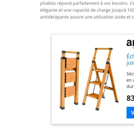
pliables répond parfaitement à vos besoins. C
élégante et une capacité de charge jusqu’à 150 k
antidérapante assure une utilisation aisée et 
Éc
ju
Séc
en 
dur
l'é
83
séc
cha
une
mar
équ
ant