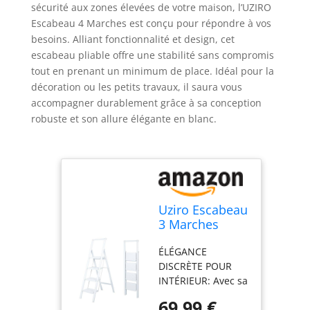
sécurité aux zones élevées de votre maison, l’UZIRO
Escabeau 4 Marches est conçu pour répondre à vos
besoins. Alliant fonctionnalité et design, cet
escabeau pliable offre une stabilité sans compromis
tout en prenant un minimum de place. Idéal pour la
décoration ou les petits travaux, il saura vous
accompagner durablement grâce à sa conception
robuste et son allure élégante en blanc.
Uziro Escabeau
3 Marches
Aluminium
ÉLÉGANCE
Blanc
DISCRÈTE POUR
Décoratif,
INTÉRIEUR: Avec sa
Marche Pied
finition blanche
Pliable 3
69,99 €
épurée, cet