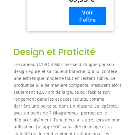
Marches pour
escabeau se fond
Intérieur,
dans votre
Escabeau 5
décoration comme
Marches Et
une véritable
Escabot
échelle décorative,
Coordonnés
offrant un marche
pour Bricolage
pied 4 marches
Et Usage
Design et Praticité
pliable qui reste
Domestique
chic même posé en
évidence, idéal
L’escabeau UZIRO 4 Marches se distingue par son
pour ceux qui
design épuré et sa couleur blanche, qui lui confère
veulent un
une esthétique moderne tout en restant sobre. Ce
intérieur soigné
produit se plie de manière compacte, mesurant alors
sans compromis
seulement 12,67 cm de large, ce qui facilite son
sur le style.
rangement dans les espaces réduits, comme
LÉGÈRETÉ
derrière une porte ou dans un placard. Sa légèreté,
MANIABLE AU
avec un poids de 7 kilogrammes, permet de le
QUOTIDIEN: En
déplacer aisément d’une pièce à l’autre. Lors de mon
aluminium, cet
escabeau 4
utilisation, j’ai apprécié sa facilité de pliage et sa
marches pliant
stabilité qui le rend vraiment pratique pour les