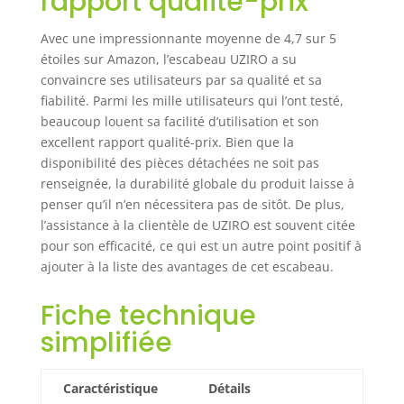
rapport qualité-prix
marches est conçu
comme un
Avec une impressionnante moyenne de 4,7 sur 5
véritable escabeau
étoiles sur Amazon, l’escabeau UZIRO a su
3 marches
convaincre ses utilisateurs par sa qualité et sa
aluminium, avec
fiabilité. Parmi les mille utilisateurs qui l’ont testé,
une large surface
beaucoup louent sa facilité d’utilisation et son
d’appui et un
excellent rapport qualité-prix. Bien que la
arceau de
disponibilité des pièces détachées ne soit pas
maintien rassurant
renseignée, la durabilité globale du produit laisse à
qui facilitent la
penser qu’il n’en nécessitera pas de sitôt. De plus,
montée et la
l’assistance à la clientèle de UZIRO est souvent citée
descente, pour
travailler en
pour son efficacité, ce qui est un autre point positif à
hauteur plus
ajouter à la liste des avantages de cet escabeau.
sereinement lors
de vos tâches
Fiche technique
ménagères ou de
simplifiée
bricolage à la
maison. GAIN DE
PLACE
Caractéristique
Détails
INTELLIGENT: Cet