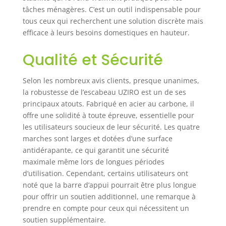
reste
tâches ménagères. C’est un outil indispensable pour
étonnamment
tous ceux qui recherchent une solution discrète mais
léger tout en
efficace à leurs besoins domestiques en hauteur.
supportant vos
montées et
Qualité et Sécurité
descentes
répétées, ce qui
Selon les nombreux avis clients, presque unanimes,
réduit la fatigue
lors du
la robustesse de l’escabeau UZIRO est un de ses
déplacement de
principaux atouts. Fabriqué en acier au carbone, il
l’escabeau d’une
offre une solidité à toute épreuve, essentielle pour
pièce à l’autre et
les utilisateurs soucieux de leur sécurité. Les quatre
permet même aux
marches sont larges et dotées d’une surface
utilisateurs moins
antidérapante, ce qui garantit une sécurité
expérimentés de
maximale même lors de longues périodes
manipuler
d’utilisation. Cependant, certains utilisateurs ont
facilement ce
noté que la barre d’appui pourrait être plus longue
marche pied en
pour offrir un soutien additionnel, une remarque à
toute confiance.
USAGE
prendre en compte pour ceux qui nécessitent un
POLYVALENT AU
soutien supplémentaire.