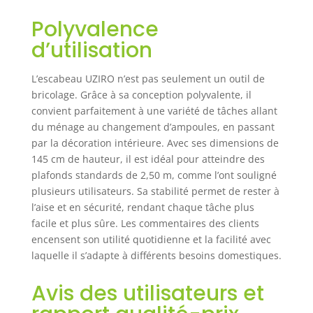
QUOTIDIEN:
Escabeau 5
Polyvalence
marches pensé
d’utilisation
pour l’entretien de
la maison, l’accès
aux rangements en
L’escabeau UZIRO n’est pas seulement un outil de
hauteur ou aux
bricolage. Grâce à sa conception polyvalente, il
étagères
convient parfaitement à une variété de tâches allant
décoratives, il se
du ménage au changement d’ampoules, en passant
transforme en
par la décoration intérieure. Avec ses dimensions de
escabot discret
145 cm de hauteur, il est idéal pour atteindre des
pour vos projets
plafonds standards de 2,50 m, comme l’ont souligné
créatifs et petits
plusieurs utilisateurs. Sa stabilité permet de rester à
travaux, idéal pour
l’aise et en sécurité, rendant chaque tâche plus
ceux qui
facile et plus sûre. Les commentaires des clients
recherchent un
allié pratique au
encensent son utilité quotidienne et la facilité avec
quotidien.
laquelle il s’adapte à différents besoins domestiques.
SÉCURITÉ
RENFORCÉE AU
Avis des utilisateurs et
QUOTIDIEN: Ce
marche pied 3