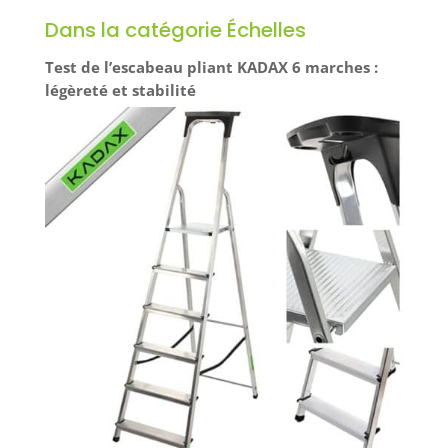
compact au
large et antidérapante pour assurer un appui
quotidien, il reste
Dans la catégorie Échelles
stable et confortable lors de vos travaux en
toujours accessible
hauteur
sans encombrer,
Test de l’escabeau pliant KADAX 6 marches :
parfait pour un
légèreté et stabilité
intérieur organisé
et épuré.