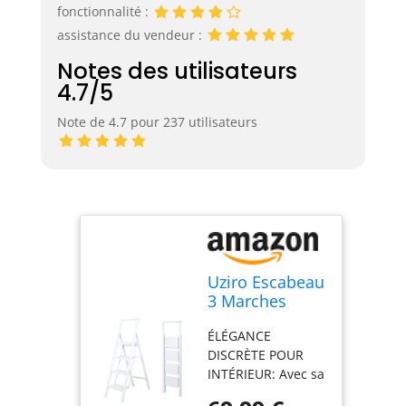
fonctionnalité :
assistance du vendeur :
Notes des utilisateurs
4.7/5
Note de 4.7 pour 237 utilisateurs
Uziro Escabeau
3 Marches
Aluminium
ÉLÉGANCE
Blanc
DISCRÈTE POUR
Décoratif,
INTÉRIEUR: Avec sa
Marche Pied
finition blanche
Pliable 3