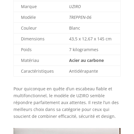
escabeau se replie
Marque
UZIRO
à plat pour se
glisser derrière
Modèle
TREPPEN-06
une porte ou dans
Couleur
Blanc
un placard,
libérant
Dimensions
43,5 x 12,67 x 145 cm
visuellement votre
pièce; utilisé
Poids
7 kilogrammes
comme escabot
Matériau
Acier au carbone
compact au
quotidien, il reste
Caractéristiques
Antidérapante
toujours accessible
sans encombrer,
parfait pour un
Pour quiconque en quête d’un escabeau fiable et
intérieur organisé
multifonctionnel, le modèle de UZIRO semble
et épuré.
répondre parfaitement aux attentes. Il reste l’un des
meilleurs choix dans sa catégorie pour ceux qui
soucient de combiner efficacité, sécurité et design.