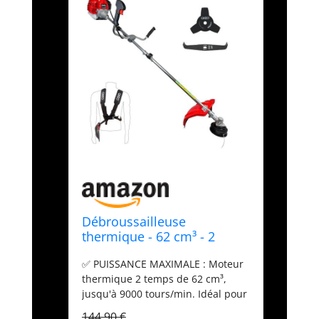
Débroussailleuse
thermique - 62 cm³ - 2
temps - Débroussailleuse
✅ PUISSANCE MAXIMALE : Moteur
Essence - 2en1 - Coupe-
thermique 2 temps de 62 cm³,
bordure - Tête double fil et
jusqu'à 9000 tours/min. Idéal pour
deux lames
entretenir de grandes surfaces et
144,90 €