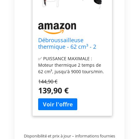
Débroussailleuse
thermique - 62 cm³ - 2
temps - Débroussailleuse
✅ PUISSANCE MAXIMALE :
Essence - 2en1 - Coupe-
Moteur thermique 2 temps de
bordure - Tête double fil
62 cm³, jusqu'à 9000 tours/min.
et deux lames
Idéal pour entretenir de
144,90 €
grandes surfaces et éliminer
139,90 €
efficacement broussailles et
herbes épaisses. ✅
POLYVALENCE 2EN1 : Lame 3
dents pour arbustes et végétaux
épais, lame 2 dents pour ronces
et végétation dense. Tête de
coupe double fil idéale pour
Disponibilité et prix à jour – informations fournies
bordures et zones difficiles. ✅