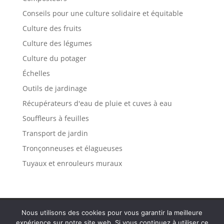
Conseils pour une culture solidaire et équitable
Culture des fruits
Culture des légumes
Culture du potager
Échelles
Outils de jardinage
Récupérateurs d'eau de pluie et cuves à eau
Souffleurs à feuilles
Transport de jardin
Tronçonneuses et élagueuses
Tuyaux et enrouleurs muraux
Politique de confidentialité
Mentions légales
Nous utilisons des cookies pour vous garantir la meilleure
Plan de site
Contact
expérience sur notre site web. Si vous continuez à utiliser ce