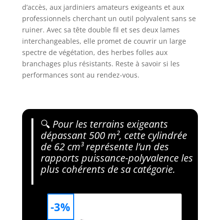
d’accès, aux jardiniers amateurs exigeants et aux
professionnels cherchant un outil polyvalent sans se
ruiner. Avec sa tête double fil et ses deux lames
interchangeables, elle promet de couvrir un large
spectre de végétation, des herbes folles aux
branchages plus résistants. Reste à savoir si les
performances sont au rendez-vous.
🔍
Pour les terrains exigeants
dépassant 500 m², cette cylindrée
de 62 cm³ représente l’un des
rapports puissance-polyvalence les
plus cohérents de sa catégorie.
-3%