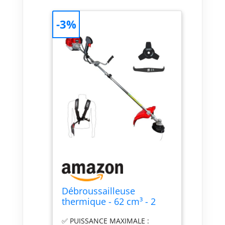
-3%
Débroussailleuse
thermique - 62 cm³ - 2
temps - Débroussailleuse
✅ PUISSANCE MAXIMALE :
Essence - 2en1 - Coupe-