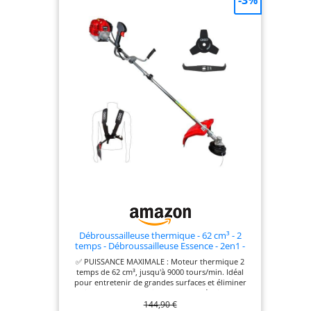
: Lanceur démultiplié, pompe
d'amorçage et starter pour un
démarrage sans effort. Se
démonte facilement en deux
parties pour le rangement et le
transport. ❤️ MARQUE
FRANCAISE : Ce produit a été
rigoureusement sélectionné et
testé par nos équipes en Haute-
Loire. Pièces de rechange en
stock permanent.
Débroussailleuse thermique - 62 cm³ - 2
temps - Débroussailleuse Essence - 2en1 -
Coupe-bordure - Tête double fil et deux
✅ PUISSANCE MAXIMALE : Moteur thermique 2
lames
temps de 62 cm³, jusqu'à 9000 tours/min. Idéal
pour entretenir de grandes surfaces et éliminer
efficacement broussailles et herbes épaisses. ✅
144,90 €
POLYVALENCE 2EN1 : Lame 3 dents pour arbustes