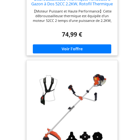
Gazon à Dos 52CC 2.2KW, Rotofil Thermique
avec Lame 3 Dents et Tête Fil, Moteur 2
【Moteur Puissant et Haute Performance】Cette
Temps, Équipement de Jardinage
débroussailleuse thermique est équipée d'un
Professionnel (Orange)
moteur 52CC 2 temps d'une puissance de 2.2KW,
atteignant 8500 tr/min pour couper facilement les
herbes hautes et les broussailles denses. Son
74,99 €
démarrage par lanceur et son réservoir de
carburant de 1.2L assurent une utilisation efficace
et prolongée. 【Construction Robuste et
Durable】La structure de cet outil de jardinage
intègre des matériaux ABS de haute qualité et du
métal pour une résistance à l'usure et une
longévité accrues. Le système anti-vibration réduit
la fatigue lors des longues sessions de travail.
【Conception Ergonomique et Portable】Avec son
design porté sur le côté et sa poignée en U, cette
tondeuse thermique offre une manipulation
stable et confortable. La longue canne et le poids
bien réparti facilitent son transport et son
utilisation dans différents espaces du jardin.
【Sécurité et Facilité d'Utilisation】Pour une
protection optimale, des lunettes et des gants sont
inclus. Les commandes sont conçues pour une
prise en main intuitive, et les précautions d'usage
sont détaillées pour une exploitation en toute
sécurité. 【Polyvalence avec Accessoires
Complets】Ce rotofil thermique est livré avec
plusieurs accessoires, dont une lame 3 dents
(diamètre approx. 27cm) et une tête fil plastique