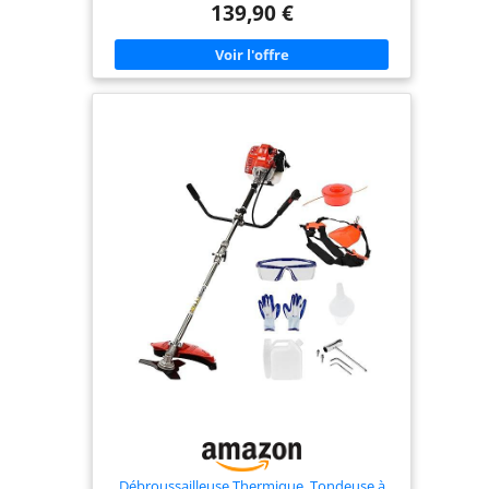
et végétaux épais, lame 2 dents pour ronces et
139,90 €
végétation dense. Tête de coupe double fil idéale
pour bordures et zones difficiles. ✅ SIMPLICITÉ
D'UTILISATION : Système de rallonge automatique
du fil avec rechargement rapide en quelques
secondes. Ergonomique et confortable grâce aux
poignées anti-dérapantes et au harnais ajustable.
✅ DÉMARRAGE FACILE : Lanceur démultiplié,
pompe d'amorçage et starter pour un démarrage
sans effort. Se démonte facilement en deux parties
pour le rangement et le transport. ❤️ MARQUE
FRANCAISE : Ce produit a été rigoureusement
sélectionné et testé par nos équipes en Haute-
Loire. Pièces de rechange en stock permanent.
Débroussailleuse Thermique, Tondeuse à