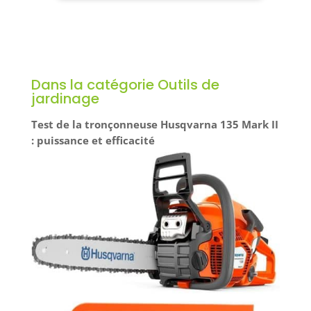
CONFORT : Système anti-vibration avec
amortisseurs à huile et double poignée
ergonomique. Harnais pro ajustable avec
dégagement rapide pour réduire la fatigue. ✅
PRATICITÉ : Démarrage facilité avec lanceur
démultiplié, pompe d'amorçage et starter.
Démontrable en deux parties pour un transport
et rangement aisés.
Dans la catégorie Outils de
jardinage
Test de la tronçonneuse Husqvarna 135 Mark II
: puissance et efficacité