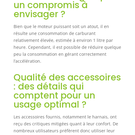
assure une rigidité supérieure et
un compromis à
une réduction significative des
envisager ?
vibrations.L'arbre de transmission
à 9 dents rigide améliore la
durabilité de l'appareil, assurant
Bien que le moteur puissant soit un atout, il en
une longue vie à votre
résulte une consommation de carburant
débroussailleuse. Démarrage
relativement élevée, estimée à environ 1 litre par
rapide et sécurité : Équipé d’un
heure. Cependant, il est possible de réduire quelque
starter automatique pour un
peu la consommation en gérant correctement
démarrage facile et un système
l’accélération.
d’allumage électronique (CDI) sans
entretien. Les interrupteurs d’arrêt
Qualité des accessoires
d’urgence offrent sécurité et
tranquillité d’esprit. Si vous
: des détails qui
rencontrez des problèmes lors de
comptent pour un
l'utilisation du produit, n'hésitez
usage optimal ?
pas à contacter notre service
clientèle. Nous nous engageons à
vous apporter des réponses
Les accessoires fournis, notamment le harnais, ont
patientes et précises.
reçu des critiques mitigées quant à leur confort. De
nombreux utilisateurs préfèrent donc utiliser leur