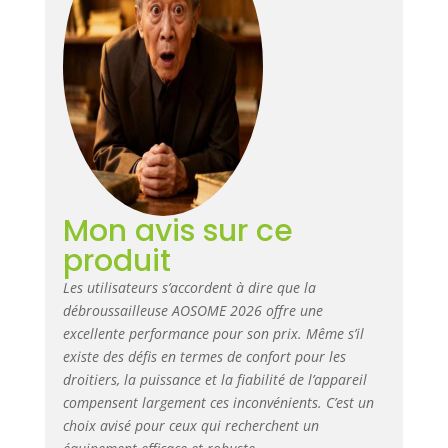
surfaces avec
efficacité,permettant aux
utilisateurs de se mettre au
travail immédiatement.Tête de
débroussailleuse à déroulement
automatique qui s'active au
simple contact du sol. Système
d’absorption des chocs de haute
qualité et entretien facile : isoler
efficacement les vibrations de la
Mon avis sur ce
poignée. Conception
produit
ergonomique à double poignée
pour un réglage sans outil.
Les utilisateurs s’accordent à dire que la
Équipé d’une lame à trois dents
débroussailleuse AOSOME 2026 offre une
et d’une tête de coupe
excellente performance pour son prix. Même s’il
automatique à double fil. Les
filtres à air et les carburateurs
existe des défis en termes de confort pour les
peuvent être entretenus sans
droitiers, la puissance et la fiabilité de l’appareil
outils, et des bobines en fil
compensent largement ces inconvénients. C’est un
nylon de haute qualité peuvent
choix avisé pour ceux qui recherchent un
être rapidement remplacées