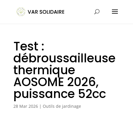
Test :
débroussailleuse
thermique
AOSOME 2026,
puissance 52cc
28 Mar 2026
|
Outils de jardinage