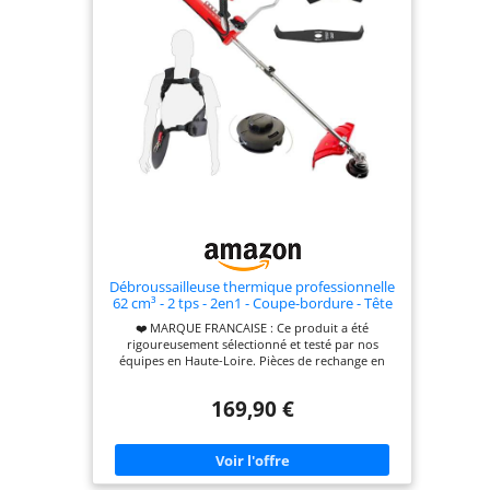
l’herbe et les finitions, ou les lames pour les
végétations plus denses. Un seul outil pour tous
vos travaux de jardin. CONFORT D’UTILISATION
AVEC HARNAIS : Le harnais inclus permet de mieux
répartir le poids de la machine et de réduire la
fatigue, idéal pour les longues sessions de travail.
SERVICE CLIENT & PIÈCES DÉTACHÉES
DISPONIBLES : GT GARDEN est une marque
française qui offre un service client réactif et un
stock permanent de pièces détachées en entrepôt,
garantissant l’entretien, la réparation et une
utilisation continue de votre débroussailleuse
dans le temps.
Débroussailleuse thermique professionnelle
62 cm³ - 2 tps - 2en1 - Coupe-bordure - Tête
double fil - 2 lames - Anti-vibration
❤️ MARQUE FRANCAISE : Ce produit a été
rigoureusement sélectionné et testé par nos
équipes en Haute-Loire. Pièces de rechange en
stock permanent. ✅ PUISSANCE : Moteur 2 temps
62 cm³ de 2,6 kW pour venir à bout des ronces et
169,90 €
broussailles épaisses. Idéal pour les terrains
envahis et les travaux intensifs. ✅ EFFICACITÉ :
Lame 3 dents pour végétation dense et lame 2
dents spéciale ronces. Tête double fil Ø 420 mm à
rechargement rapide et rallonge automatique. ✅