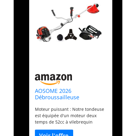
AOSOME 2026
Débroussailleuse
Thermique, 52cc, 3CV - avec
Moteur puissant : Notre tondeuse
Tête pour Coupe Bordure,
est équipée d'un moteur deux
3T Lame, Debroussailleuse
temps de 52cc à vilebrequin
à Essence Professionnel
complet, offrant des performances
(2026)
robustes et fiables pour les