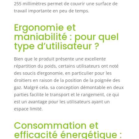
poignée. Conception ergonomique
255 millimètres permet de couvrir une surface de
à double poignée pour un réglage
travail importante en peu de temps.
sans outil. Équipé d’une lame à
trois dents et d’une tête de coupe
Ergonomie et
automatique à double fil. Les
maniabilité : pour quel
filtres à air et les carburateurs
peuvent être entretenus sans
type d’utilisateur ?
outils, et des bobines en fil nylon
de haute qualité peuvent être
Bien que le produit présente une excellente
rapidement remplacées sans
répartition du poids, certains utilisateurs ont noté
ouvrir le couvercle, réduisant ainsi
des soucis d’ergonomie, en particulier pour les
les interruptions de travail et
droitiers en raison de la position de la poignée des
améliorant l’efficacité. Conception
gaz. Malgré cela, sa conception démontable en deux
à manche droite et robustesse：La
conception à arbre droit permet
parties facilite le transport et le rangement, ce qui
un accès facile aux espaces étroits,
est un avantage pour les utilisateurs ayant un
la double ligne améliore l'efficacité
espace limité.
de la coupe, tandis que la fonction
de débroussaillage traite
Consommation et
rapidement la végétation dense.La
efficacité énergétique :
perche de 28 mm de diamètre