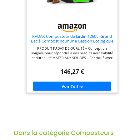
KADAX Composteur de Jardin 1260L, Grand
Bac à Compost pour une Gestion Écologique
et Efficace des Déchets Organiques en
PRODUIT KADAX DE QUALITÉ – Conception
Espace Extérieur (Noir)
soignée pour répondre à vos besoins avec fiabilité
et durabilité MATÉRIAUX SOLIDES – Fabriqué avec
des matériaux résistants et sécurisés pour une
utilisation longue durée DESIGN PRATIQUE ET
146,27 €
ÉLÉGANT – Fonctionnel et esthétique, s'intègre
parfaitement dans votre environnement
ENTRETIEN FACILE – Surface lisse, facile à nettoyer
pour une utilisation hygiénique au quotidien
POLYVALENT – Idéal pour une multitude d'usages
à la maison, au bureau ou dans le jardin
Dans la catégorie Composteurs