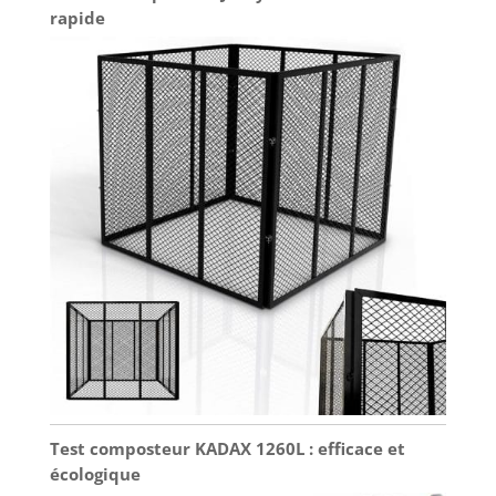
rapide
Test composteur KADAX 1260L : efficace et
écologique