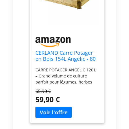
CERLAND Carré Potager
en Bois 154L Angelic - 80
x 80 x 36 cm
CARRÉ POTAGER ANGELIC 120 L
– Grand volume de culture
parfait pour légumes, herbes
aromatiques et fleurs dans les
65,90 €
petits et grands espaces.
59,90 €
DIMENSIONS 100 × 80 × 36 CM –
Format généreux offrant une
profondeur utile pour planter
sans se pencher, tout en
occupant peu de surface. PIN