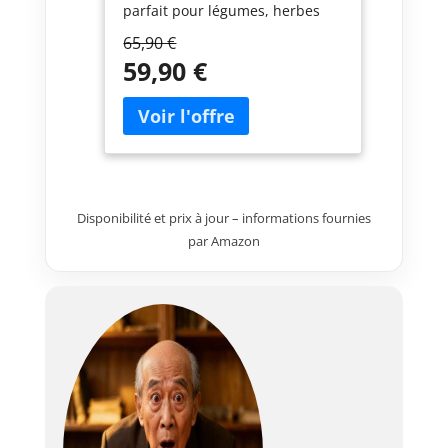
parfait pour légumes, herbes
aromatiques et fleurs dans les
65,90 €
petits et grands espaces.
59,90 €
DIMENSIONS 100 × 80 × 36 CM –
Format généreux offrant une
profondeur utile pour planter
sans se pencher, tout en
occupant peu de surface. PIN
SYLVESTRE TRAITÉ AUTOCLAVE
CLASSE 3 VERT – Protège contre
Disponibilité et prix à jour – informations fournies
l'humidité, les insectes et les
champignons pour une
par Amazon
durabilité à l'extérieur. VOILE
GÉOTEXTILE INCLUS – Protège la
base, facilite le drainage et
prolonge la vie du terreau. BOIS
CERTIFIÉ PEFC – Produit issu de
forêts gérées durablement,
garantissant un choix
respectueux de
l'environnement.