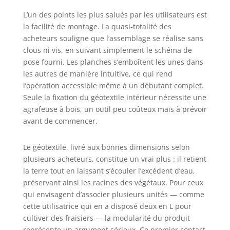
AUTOCLAVE
L’un des points les plus salués par les utilisateurs est
CLASSE 3 VERT –
la facilité de montage. La quasi-totalité des
Protège contre
acheteurs souligne que l’assemblage se réalise sans
l'humidité, les
insectes et les
clous ni vis, en suivant simplement le schéma de
champignons
pose fourni. Les planches s’emboîtent les unes dans
pour une
les autres de manière intuitive, ce qui rend
durabilité à
l’opération accessible même à un débutant complet.
l'extérieur. VOILE
Seule la fixation du géotextile intérieur nécessite une
GÉOTEXTILE
agrafeuse à bois, un outil peu coûteux mais à prévoir
INCLUS – Protège
avant de commencer.
la base, facilite le
drainage et
prolonge la vie du
Le géotextile, livré aux bonnes dimensions selon
terreau. BOIS
plusieurs acheteurs, constitue un vrai plus : il retient
CERTIFIÉ PEFC –
la terre tout en laissant s’écouler l’excédent d’eau,
Produit issu de
préservant ainsi les racines des végétaux. Pour ceux
forêts gérées
qui envisagent d’associer plusieurs unités — comme
durablement,
cette utilisatrice qui en a disposé deux en L pour
garantissant un
cultiver des fraisiers — la modularité du produit
choix respectueux
représente un argument sérieux. Ce premier contact