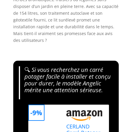
disposer d’un jardin en pleine terre. Avec sa capacité
de 154 litres, son traitement autoclave et son
géotextile fourni, ce lit surélevé promet une
installation rapide et une durabilité dans le temps.
Mais tient-il vraiment ses promesses face aux avis
des utilisateurs ?
🔍
Si vous recherchez un carré
potager facile à installer et conçu
pour durer, le modèle Angelic
mérite une attention sérieuse.
-9%
CERLAND