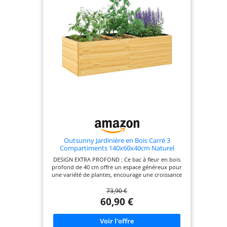
Marque spécialisée dans les accessoires de jardin
de haute qualité : bacs potagers, jardinières en
bois, carrés potagers et autres équipements pour
cultiver votre jardin avec succès.
Outsunny Jardinière en Bois Carré 3
Compartiments 140x60x40cm Naturel
DESIGN EXTRA PROFOND : Ce bac à fleur en bois
profond de 40 cm offre un espace généreux pour
une variété de plantes, encourage une croissance
radiculaire saine et peut accueillir des plantes de
73,90 €
plus grande taille, avec une capacité jusqu'à 31
litres de terre. GRAND ESPACE DE PLANTATION :
60,90 €
Organisez ce carré potager en bois de dimensions
140L x 60l x 40H cm en trois sections distinctes
pour mieux satisfaire les besoins spécifiques de