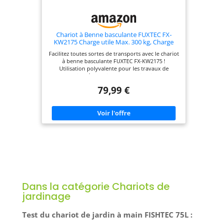
des jardins, vergers et fermes aux entrepôts,
accomplissant efficacement les tâches de
transport.
Chariot à Benne basculante FUXTEC FX-
KW2175 Charge utile Max. 300 kg, Charge
basculée Max. 150 kg, Chariot de Transport,
Facilitez toutes sortes de transports avec le chariot
de Jardin 4 Grandes Roues pneumatiques.
à benne basculante FUXTEC FX-KW2175 !
Utilisation polyvalente pour les travaux de
construction, à la maison, dans le jardin, sur les
chantiers ou en randonnée. Châssis en acier
79,99 €
robuste. Charge maximale en condition normale
300 kg Benne en plastique. Fonction de
basculement intégrée - charge maximale lors du
basculement 150 kg Anti-basculement avec 4
grandes roues pneumatiques Dimensions de la
zone de chargement : 85 x 46,5 cm ( L x l ), poids
15kg environ
Dans la catégorie Chariots de
jardinage
Test du chariot de jardin à main FISHTEC 75L :