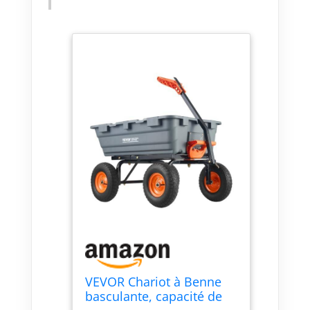
coussin inclus garantissent la
sécurité des articles, notre
chariot à benne basculante est
adapté à divers
environnements, des jardins,
vergers et fermes aux entrepôts,
accomplissant efficacement les
tâches de transport.
VEVOR Chariot à Benne
basculante, capacité de