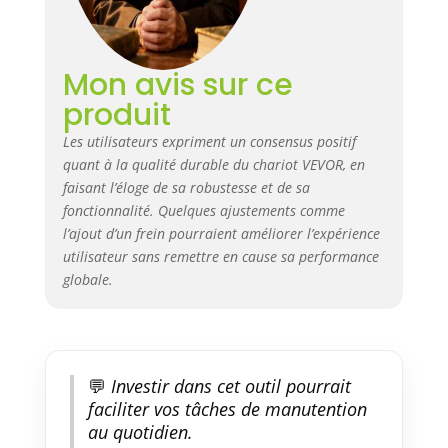
un transport facile et peut se
connecter à des véhicules
comme des tracteurs ou des
Mon avis sur ce
tondeuses à gazon pour un
produit
remorquage efficace sur de
longues distances. Que vous
Les utilisateurs expriment un consensus positif
effectuiez des tâches de
quant à la qualité durable du chariot VEVOR, en
jardinage ou que vous déplaciez
faisant l’éloge de sa robustesse et de sa
des marchandises dans de
grandes fermes et pelouses, ce
fonctionnalité. Quelques ajustements comme
chariot à benne basculante est
l’ajout d’un frein pourraient améliorer l’expérience
polyvalent et pratique. Grande
utilisateur sans remettre en cause sa performance
taille de pneu : avec des pneus
globale.
en caoutchouc de 13"/330 mm,
le chariot de jardin offre une
excellente absorption des chocs,
naviguant sur un terrain de
jardin inégal ou sur des pentes
💬
Investir dans cet outil pourrait
herbeuses, assurant un
faciliter vos tâches de manutention
transport en douceur. Transport
au quotidien.
sûr : la housse en maille et le