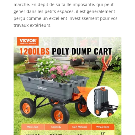
fermes et
marché. En dépit de sa taille imposante, qui peut
pelouses, ce
gêner dans les petits espaces, il est généralement
chariot à benne
perçu comme un excellent investissement pour vos
basculante est
travaux extérieurs.
polyvalent et
pratique. Grande
taille de pneu :
avec des pneus en
caoutchouc de
13"/330 mm, le
chariot de jardin
offre une
excellente
absorption des
chocs, naviguant
sur un terrain de
jardin inégal ou
sur des pentes
herbeuses,
assurant un
transport en
douceur.