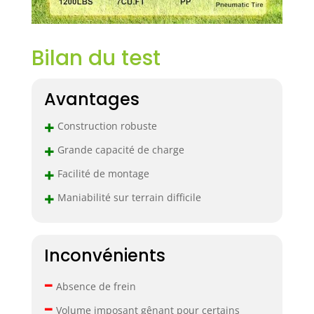
Transport sûr : la
housse en maille
et le coussin
Bilan du test
inclus
garantissent la
sécurité des
Avantages
articles, notre
chariot à benne
+
Construction robuste
basculante est
+
adapté à divers
Grande capacité de charge
environnements,
+
Facilité de montage
des jardins,
vergers et fermes
+
Maniabilité sur terrain difficile
aux entrepôts,
accomplissant
efficacement les
tâches de
Inconvénients
transport.
–
Absence de frein
–
Volume imposant gênant pour certains