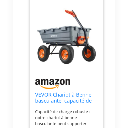
VEVOR Chariot à Benne
basculante, capacité de
Charge 544 kg​, Chariot de
Capacité de charge robuste :
Jardin en polyéthylène
notre chariot à benne
Robuste avec Cadre en
basculante peut supporter
Acier, poignée