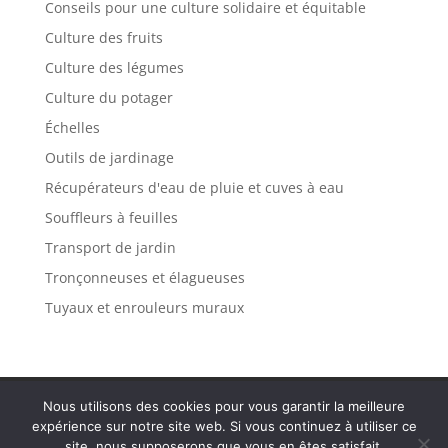
Conseils pour une culture solidaire et équitable
Culture des fruits
Culture des légumes
Culture du potager
Échelles
Outils de jardinage
Récupérateurs d'eau de pluie et cuves à eau
Souffleurs à feuilles
Transport de jardin
Tronçonneuses et élagueuses
Tuyaux et enrouleurs muraux
Politique de confidentialité
Mentions légales
Nous utilisons des cookies pour vous garantir la meilleure
Plan de site
Contact
expérience sur notre site web. Si vous continuez à utiliser ce
site, nous supposerons que vous en êtes satisfait.