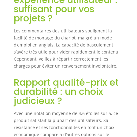
expérience utilisateur :
poignée à double
suffisant pour vos
usage sert à la
projets ?
fois de poignée de
levage directe
pour un transport
Les commentaires des utilisateurs soulignent la
facile et peut se
facilité de montage du chariot, malgré un mode
connecter à des
d’emploi en anglais. La capacité de basculement
véhicules comme
s’avère très utile pour vider rapidement le contenu.
des tracteurs ou
Cependant, veillez à répartir correctement les
des tondeuses à
charges pour éviter un renversement involontaire.
gazon pour un
remorquage
Rapport qualité-prix et
efficace sur de
longues distances.
durabilité : un choix
Que vous
judicieux ?
effectuiez des
tâches de
jardinage ou que
Avec une notation moyenne de 4,6 étoiles sur 5, ce
vous déplaciez
produit satisfait la plupart des utilisateurs. Sa
des marchandises
résistance et ses fonctionnalités en font un choix
dans de grandes
économique comparé à d’autres options sur le