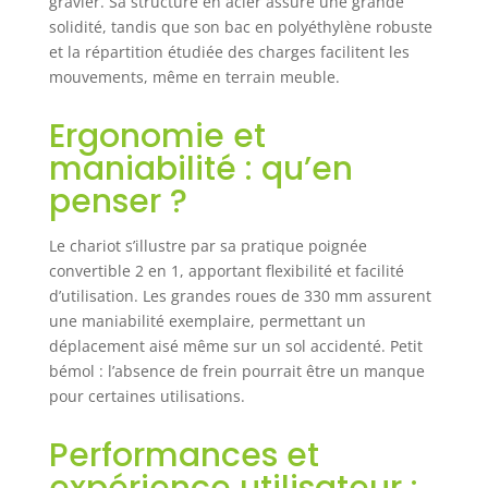
gravier. Sa structure en acier assure une grande
facile : équipé
solidité, tandis que son bac en polyéthylène robuste
d'un cadre de
et la répartition étudiée des charges facilitent les
déversement à
mouvements, même en terrain meuble.
poignée avant, les
utilisateurs
Ergonomie et
peuvent
maniabilité : qu’en
décharger
rapidement les
penser ?
articles. Démontez
simplement le bas
Le chariot s’illustre par sa pratique poignée
du cadre du
convertible 2 en 1, apportant flexibilité et facilité
chariot à benne
d’utilisation. Les grandes roues de 330 mm assurent
basculante de
jardin. La poignée
une maniabilité exemplaire, permettant un
réglable à 180°
déplacement aisé même sur un sol accidenté. Petit
facilite les
bémol : l’absence de frein pourrait être un manque
manœuvres sans
pour certaines utilisations.
effort, doublant
ainsi votre
Performances et
efficacité. Poignée
flexible : la