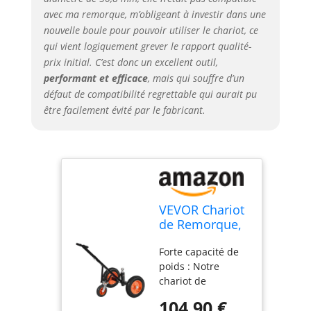
crevaison. De plus,
avec ma remorque, m’obligeant à investir dans une
vous pouvez faire
nouvelle boule pour pouvoir utiliser le chariot, ce
tourner le chariot
qui vient logiquement grever le rapport qualité-
rapidement et
prix initial. C’est donc un excellent outil,
facilement grâce à
performant et efficace
, mais qui souffre d’un
une roue
défaut de compatibilité regrettable qui aurait pu
universelle
être facilement évité par le fabricant.
équipée Excellente
qualité : Fabriqué
en acier au
carbone de haute
qualité avec une
surface revêtue de
poudre, notre
VEVOR Chariot
déménageur de
de Remorque,
remorque est
Capacité de
antirouille et
Forte capacité de
Charge de
élégant pour une
poids : Notre
Languette 454
utilisation en
chariot de
kg, Hauteur
extérieur.
remorque réglable
Réglable 425
104,90 €
L'empattement
a une capacité de