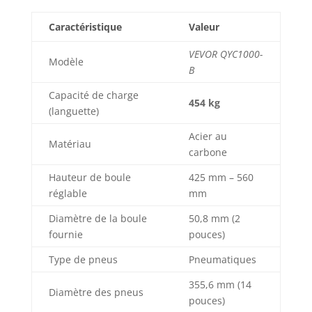
poignée longue de
100 cm est bien
Caractéristique
Valeur
conçue pour tirer
confortablement
VEVOR QYC1000-
sans se pencher
Modèle
B
Déplacez tous
types de
Capacité de charge
454 kg
remorques : Ce
(languette)
chariot de
remorquage est
Acier au
Matériau
votre option idéale
carbone
pour déplacer vos
Hauteur de boule
425 mm – 560
remorques de
bateau, vos
réglable
mm
remorques
Diamètre de la boule
50,8 mm (2
utilitaires, vos
fournie
pouces)
remorques de fret
et autres
Type de pneus
Pneumatiques
remorques de
petite et moyenne
355,6 mm (14
Diamètre des pneus
taille dans des
pouces)
espaces de