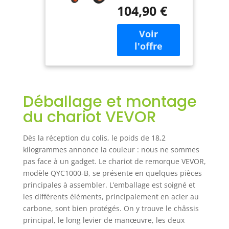
remorque réglable
Réglable 425
104,90 €
a une capacité de
mm 560 mm,
poids de languette
Boule 50,8
solide de 454 kg,
mm, Pneus
vous permettant
Pneumatiques
de déplacer
355,6 mm,
différents types de
Acier au
remorques Taille
Carbone, pour
universelle : Vous
Déplacer
Déballage et montage
pouvez facilement
Remorque de
régler la hauteur
Camping-Car
du chariot VEVOR
de 425 mm et 560
mm pour s'adapter
Dès la réception du colis, le poids de 18,2
à différentes tailles
kilogrammes annonce la couleur : nous ne sommes
de remorques.
pas face à un gadget. Le chariot de remorque VEVOR,
Avec une boule
modèle QYC1000-B, se présente en quelques pièces
universelle de 50,8
mm de diamètre,
principales à assembler. L’emballage est soigné et
vous pouvez
les différents éléments, principalement en acier au
simplement
carbone, sont bien protégés. On y trouve le châssis
connecter le
principal, le long levier de manœuvre, les deux
chariot à l'attelage