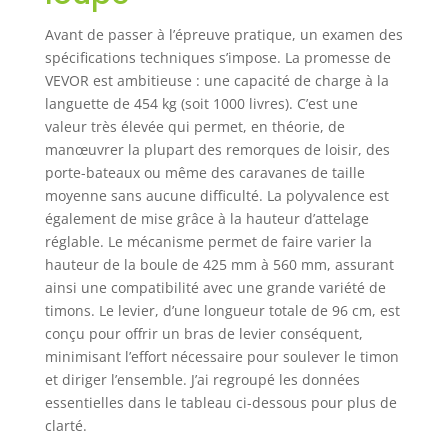
une roue
universelle
Avant de passer à l’épreuve pratique, un examen des
équipée Excellente
spécifications techniques s’impose. La promesse de
qualité : Fabriqué
VEVOR est ambitieuse : une capacité de charge à la
en acier au
languette de 454 kg (soit 1000 livres). C’est une
carbone de haute
valeur très élevée qui permet, en théorie, de
qualité avec une
manœuvrer la plupart des remorques de loisir, des
surface revêtue de
porte-bateaux ou même des caravanes de taille
poudre, notre
moyenne sans aucune difficulté. La polyvalence est
déménageur de
également de mise grâce à la hauteur d’attelage
remorque est
réglable. Le mécanisme permet de faire varier la
antirouille et
élégant pour une
hauteur de la boule de 425 mm à 560 mm, assurant
utilisation en
ainsi une compatibilité avec une grande variété de
extérieur.
timons. Le levier, d’une longueur totale de 96 cm, est
L'empattement
conçu pour offrir un bras de levier conséquent,
élargi rend votre
minimisant l’effort nécessaire pour soulever le timon
travail stable et
et diriger l’ensemble. J’ai regroupé les données
sans effort sur les
essentielles dans le tableau ci-dessous pour plus de
routes en montée
clarté.
et en descente. La