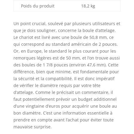
stockage, dans des
Poids du produit
18,2 kg
zones étroites et
dans des espaces
Un point crucial, soulevé par plusieurs utilisateurs et
où vous ne pouvez
que je dois souligner, concerne la boule d’attelage.
pas les garer. Il est
largement utilisé
Le chariot est livré avec une boule de 50,8 mm, ce
dans les cours, les
qui correspond au standard américain de 2 pouces.
abris pour
Or, en Europe, le standard le plus courant pour les
voitures, les allées,
remorques légères est de 50 mm, et l’on trouve aussi
les parcs de
des boules de 1 7/8 pouces (environ 47,6 mm). Cette
caravanes, etc
différence, bien que minime, est fondamentale pour
la sécurité et la compatibilité. Il est donc impératif
de vérifier le diamètre requis par votre tête
d’attelage. Comme le précisait un commentaire, il
faut potentiellement prévoir un budget additionnel
d’une vingtaine d’euros pour acquérir une boule au
bon diamètre. C’est une information essentielle à
prendre en compte avant l’achat pour éviter toute
mauvaise surprise.