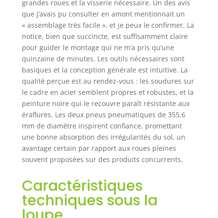
grandes roues et la visserie nécessaire. Un des avis
des remorques
que j’avais pu consulter en amont mentionnait un
Conception de
« assemblage très facile », et je peux le confirmer. La
pneus fiables : Ce
notice, bien que succincte, est suffisamment claire
chariot de
pour guider le montage qui ne m’a pris qu’une
déplacement de
quinzaine de minutes. Les outils nécessaires sont
remorque est
basiques et la conception générale est intuitive. La
équipé de pneus
pneumatiques de
qualité perçue est au rendez-vous : les soudures sur
grande taille de
le cadre en acier semblent propres et robustes, et la
355,6 mm,
peinture noire qui le recouvre paraît résistante aux
capables de rouler
éraflures. Les deux pneus pneumatiques de 355,6
en douceur sur les
mm de diamètre inspirent confiance, promettant
prairies, le sable,
une bonne absorption des irrégularités du sol, un
les routes en
avantage certain par rapport aux roues pleines
ciment, etc. sans
souvent proposées sur des produits concurrents.
craindre une
crevaison. De plus,
Caractéristiques
vous pouvez faire
tourner le chariot
techniques sous la
rapidement et
loupe
facilement grâce à