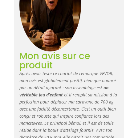
universelle de 50,8
mm de diamètre,
vous pouvez
simplement
connecter le
chariot à l'attelage
des remorques
Conception de
Mon avis sur ce
pneus fiables : Ce
chariot de
produit
déplacement de
remorque est
Après avoir testé ce chariot de remorque VEVOR,
équipé de pneus
mon avis est globalement positif, bien que nuancé
pneumatiques de
par un détail agaçant : son assemblage est
un
grande taille de
véritable jeu d’enfant
et il remplit sa mission à la
355,6 mm,
perfection pour déplacer ma caravane de 700 kg
capables de rouler
avec une facilité déconcertante. C’est un outil bien
en douceur sur les
conçu et robuste qui inspire confiance lors des
prairies, le sable,
manœuvres. Le principal bémol, et il est de taille,
les routes en
réside dans la boule d’attelage fournie. Avec son
ciment, etc. sans
diamètre de 50,8 mm, elle n’était pas compatible
craindre une