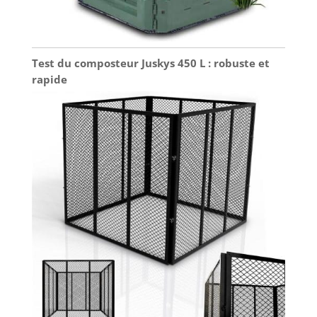
Test du composteur Juskys 450 L : robuste et
rapide