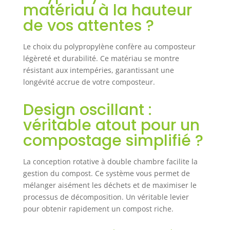
matériau à la hauteur
meilleure efficacité et qualité du
compost. 【Économique et
de vos attentes ?
pratique】Avec cet appareil, vous
pouvez convertir les déchets de
Le choix du polypropylène confère au composteur
cuisine et de jardin en engrais
légèreté et durabilité. Ce matériau se montre
organique pour arroser votre
jardin, et il réduit le nombre
résistant aux intempéries, garantissant une
d'élimination des déchets, ce qui
longévité accrue de votre composteur.
vous permet d'économiser les
coûts liés aux frais de déchets et
Design oscillant :
aux sacs poubelles.
véritable atout pour un
compostage simplifié ?
La conception rotative à double chambre facilite la
gestion du compost. Ce système vous permet de
mélanger aisément les déchets et de maximiser le
processus de décomposition. Un véritable levier
pour obtenir rapidement un compost riche.