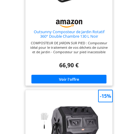
Outsunny Composteur de Jardin Rotatif
360° Double Chambre 130 L Noir
COMPOSTEUR DE JARDIN SUR PIED : Composteur
idéal pour le traitement de vos déchets de cuisine
et de jardin - Composteur sur pied inaccessible
pour les rongeurs, chats, chiens et autres
nuisibles. ROTATIF 360° : Permet de réduire le
66,90 €
temps de compostage, d'augmenter la teneur en
oxygène et d'accélérer la maturation,
fermentation de votre compost. Vous pourrez
obtenir un compost riche et fertile en seulement 1
à 3 mois. BASE EN ACIER : Une base robuste pour
ce composteur de jardin, assurant sa stabilité avec
le contenu intérieur et pendant sa manipulation
-15%
VENTILATION OPTIMALE : 24 trous permettent une
oxygénation optimale favorisant le
développement des micro-organismes et
minimisant le risque "d'explosion" causé par une
pression interne excessive SPÉCIFICATIONS :
Dimensions totales : 67L x 60l x 77H cm. Capacité :
130L.