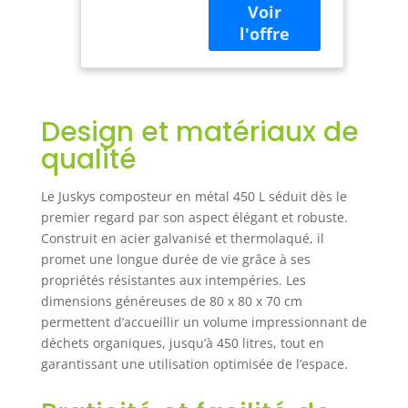
résiste au vent, à
Cadre grillagé,
la pluie et à la
compostage
rouille – parfait
Rapide –
pour jardiner
argenté
naturellement par
tous les temps ✅
Design et matériaux de
Montage rapide,
prêt à l’emploi : Le
qualité
système
d’emboîtement
Le Juskys composteur en métal 450 L séduit dès le
astucieux avec
premier regard par son aspect élégant et robuste.
éléments
Construit en acier galvanisé et thermolaqué, il
préassemblés
promet une longue durée de vie grâce à ses
facilite le montage
– pour plus de
propriétés résistantes aux intempéries. Les
temps au paradis
dimensions généreuses de 80 x 80 x 70 cm
vert ✅ Aération
permettent d’accueillir un volume impressionnant de
optimale pour un
déchets organiques, jusqu’à 450 litres, tout en
compost rapide :
garantissant une utilisation optimisée de l’espace.
La structure
grillagée ouverte