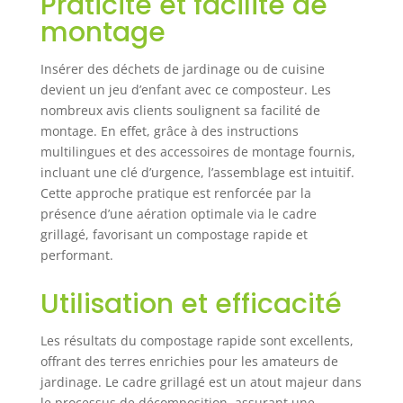
Praticité et facilité de
favorise la
montage
circulation de l’air
– pour une
décomposition
Insérer des déchets de jardinage ou de cuisine
naturelle et rapide
devient un jeu d’enfant avec ce composteur. Les
des déchets de
nombreux avis clients soulignent sa facilité de
jardin ✅ Stable et
montage. En effet, grâce à des instructions
fiable par tous les
multilingues et des accessoires de montage fournis,
temps : Que ce soit
incluant une clé d’urgence, l’assemblage est intuitif.
au printemps, en
Cette approche pratique est renforcée par la
été ou en automne
– ce composteur
présence d’une aération optimale via le cadre
reste solide et vous
grillagé, favorisant un compostage rapide et
aide à produire
performant.
votre engrais ✅
Deux tailles pour
Utilisation et efficacité
tous les jardins :
Avec 450 ou 800
Les résultats du compostage rapide sont excellents,
litres, il offre assez
offrant des terres enrichies pour les amateurs de
d’espace pour vos
jardinage. Le cadre grillagé est un atout majeur dans
déchets
organiques – idéal
le processus de décomposition, assurant une