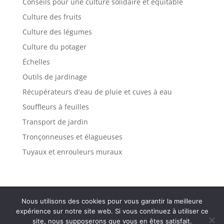
Conseils pour une culture solidaire et équitable
Culture des fruits
Culture des légumes
Culture du potager
Échelles
Outils de jardinage
Récupérateurs d'eau de pluie et cuves à eau
Souffleurs à feuilles
Transport de jardin
Tronçonneuses et élagueuses
Tuyaux et enrouleurs muraux
Politique de confidentialité
Mentions légales
Nous utilisons des cookies pour vous garantir la meilleure
Plan de site
Contact
expérience sur notre site web. Si vous continuez à utiliser ce
site, nous supposerons que vous en êtes satisfait.