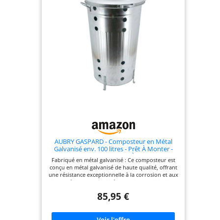
d’espace pour vos
vos déchets organiques – idéal pour petits jardins
ou grands projets de compost
déchets
organiques – idéal
pour petits jardins
ou grands projets
de compost
AUBRY GASPARD - Composteur en Métal
Galvanisé env. 100 litres - Prêt À Monter -
Design Moderne - Résistant À La Corrosion -
Fabriqué en métal galvanisé : Ce composteur est
Idéal pour Jardin - Couleur Acier - Taille Ø48
conçu en métal galvanisé de haute qualité, offrant
H70
une résistance exceptionnelle à la corrosion et aux
intempéries Sa durabilité garantit une utilisation
prolongée, même dans des conditions extérieures
85,95 €
difficiles, tout en préservant l'esthétique de votre
jardin Capacité généreuse de 100 litres : Avec une
capacité d'environ 100 litres, ce composteur est
idéal pour les ménages de taille moyenne à