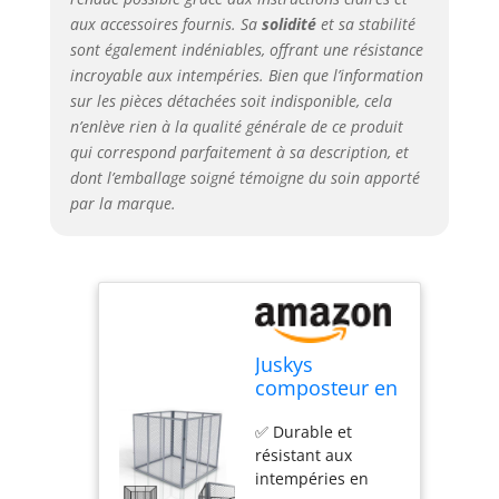
reste solide et vous
aux accessoires fournis. Sa
solidité
et sa stabilité
aide à produire
votre engrais ✅
sont également indéniables, offrant une résistance
Deux tailles pour
incroyable aux intempéries. Bien que l’information
tous les jardins :
sur les pièces détachées soit indisponible, cela
Avec 450 ou 800
n’enlève rien à la qualité générale de ce produit
litres, il offre assez
qui correspond parfaitement à sa description, et
d’espace pour vos
dont l’emballage soigné témoigne du soin apporté
déchets
par la marque.
organiques – idéal
pour petits jardins
ou grands projets
de compost
Juskys
composteur en
métal 450 L,
✅ Durable et
Acier galvanisé
résistant aux
et
intempéries en
thermolaqué,