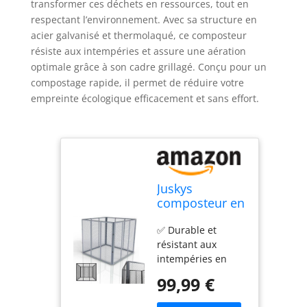
transformer ces déchets en ressources, tout en
respectant l’environnement. Avec sa structure en
acier galvanisé et thermolaqué, ce composteur
résiste aux intempéries et assure une aération
optimale grâce à son cadre grillagé. Conçu pour un
compostage rapide, il permet de réduire votre
empreinte écologique efficacement et sans effort.
Juskys
composteur en
métal 450 L,
✅ Durable et
Acier galvanisé
résistant aux
et
intempéries en
thermolaqué,
extérieur : L’acier
résistant aux
99,99 €
galvanisé et
intempéries,
thermolaqué
aération par