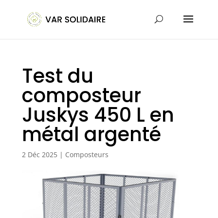
Test du
composteur
Juskys 450 L en
métal argenté
2 Déc 2025
|
Composteurs