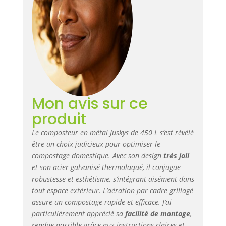
préassemblés
facilite le montage
– pour plus de
temps au paradis
vert ✅ Aération
optimale pour un
compost rapide :
La structure
grillagée ouverte
Mon avis sur ce
favorise la
circulation de l’air
produit
– pour une
décomposition
Le composteur en métal Juskys de 450 L s’est révélé
naturelle et rapide
être un choix judicieux pour optimiser le
des déchets de
compostage domestique. Avec son design
très joli
jardin ✅ Stable et
et son acier galvanisé thermolaqué, il conjugue
fiable par tous les
robustesse et esthétisme, s’intégrant aisément dans
temps : Que ce soit
tout espace extérieur. L’aération par cadre grillagé
au printemps, en
assure un compostage rapide et efficace. J’ai
été ou en automne
particulièrement apprécié sa
facilité de montage
,
– ce composteur
rendue possible grâce aux instructions claires et