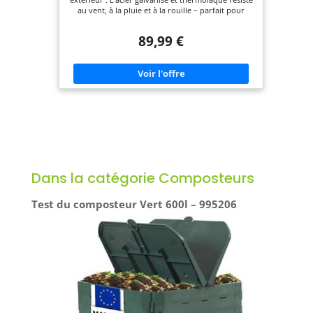
au vent, à la pluie et à la rouille – parfait pour
jardiner naturellement par tous les temps ✅
Montage rapide, prêt à l’emploi : Le système
89,99 €
d’emboîtement astucieux avec éléments
préassemblés facilite le montage – pour plus de
temps au paradis vert ✅ Aération optimale pour
un compost rapide : La structure grillagée ouverte
favorise la circulation de l’air – pour une
décomposition naturelle et rapide des déchets de
jardin ✅ Stable et fiable par tous les temps : Que
ce soit au printemps, en été ou en automne – ce
composteur reste solide et vous aide à produire
votre engrais ✅ Deux tailles pour tous les jardins :
Avec 450 ou 800 litres, il offre assez d’espace pour
vos déchets organiques – idéal pour petits jardins
ou grands projets de compost
Dans la catégorie Composteurs
Test du composteur Vert 600l – 995206