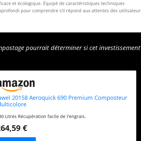
ficace et écologique. Équipé de caractéristiques techniques
rofondi pour comprendre s’il répond aux attentes des utilisateur
postage pourrait déterminer si cet investissement
uwel 20158 Aeroquick 690 Premium Composteur
ulticolore
90 Litres Récupération facile de l'engrais.
264,59 €