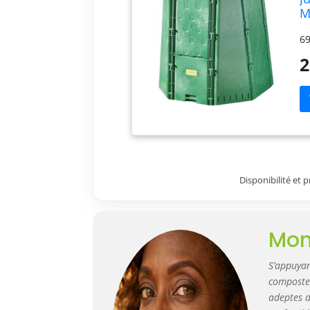
M
69
2
Disponibilité et 
Mon
S’appuyant
composte
adeptes d