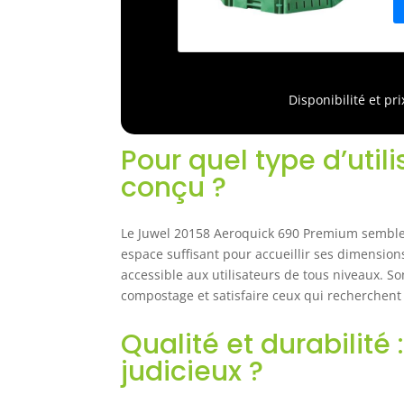
Disponibilité et pr
Pour quel type d’util
conçu ?
Le Juwel 20158 Aeroquick 690 Premium semble 
espace suffisant pour accueillir ses dimension
accessible aux utilisateurs de tous niveaux. S
compostage et satisfaire ceux qui recherchent
Qualité et durabilité
judicieux ?