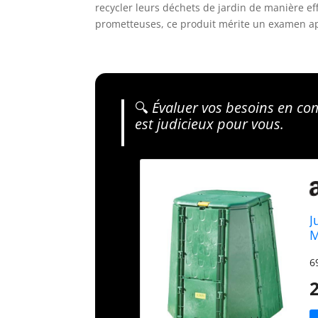
recycler leurs déchets de jardin de manière ef
prometteuses, ce produit mérite un examen app
🔍
Évaluer vos besoins en com
est judicieux pour vous.
J
M
6