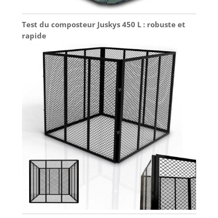
Test du composteur Juskys 450 L : robuste et
rapide