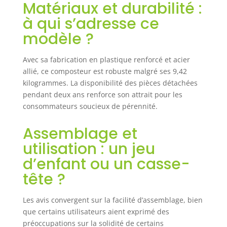
Matériaux et durabilité :
résistants aux intempéries et aux
UV. Les pieds en métal
à qui s’adresse ce
garantissent un maintien sûr dans
modèle ?
le jardin ou sur le balcon. Avec un
design léger de seulement 9,6 kg,
le composteur peut être
Avec sa fabrication en plastique renforcé et acier
rapidement et facilement déplacé
allié, ce composteur est robuste malgré ses 9,42
ou transporté Capacité de 140 L,
kilogrammes. La disponibilité des pièces détachées
vous pouvez y mettre : des
pendant deux ans renforce son attrait pour les
coquilles d'œufs, du café moulu,
consommateurs soucieux de pérennité.
des feuilles de palmier, des
feuilles, de la pelouse ou d'autres
Assemblage et
déchets de fruits et légumes.
Parfaitement adapté pour votre
utilisation : un jeu
jardin et pour les personnes qui
d’enfant ou un casse-
ne veulent pas mélanger les
tête ?
déchets organiques dans leur bac
à compost traditionnel
Les avis convergent sur la facilité d’assemblage, bien
que certains utilisateurs aient exprimé des
préoccupations sur la solidité de certains