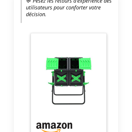
💬
Pesez les retours d’expérience des
transporté Capacité de 140 L,
utilisateurs pour conforter votre
vous pouvez y mettre : des
décision.
coquilles d'œufs, du café moulu,
des feuilles de palmier, des
feuilles, de la pelouse ou
d'autres déchets de fruits et
légumes. Parfaitement adapté
pour votre jardin et pour les
personnes qui ne veulent pas
mélanger les déchets
organiques dans leur bac à
compost traditionnel