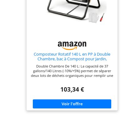
rapidement et facilement déplacé ou transporté
Capacité de 140 L, vous pouvez y mettre : des
coquilles d'œufs, du café moulu, des feuilles de
palmier, des feuilles, de la pelouse ou d'autres
déchets de fruits et légumes. Parfaitement adapté
pour votre jardin et pour les personnes qui ne
veulent pas mélanger les déchets organiques dans
leur bac à compost traditionnel
Composteur Rotatif 140 L en PP à Double
Chambre, bac à Compost pour Jardin,
Cuisine, terrasse et Patio
Double Chambre De 140 L: La capacité de 37
gallons/140 Litres (-10%/+5%) permet de séparer
deux lots de déchets organiques pour remplir une
chambre pendant que l'autre poursuit le
compostage Rotation Indépendante À 360°: Le bac
103,34 €
rotatif facilite le mélange des matières sans
retournement manuel à la pelle, avec deux
chambres pouvant être manipulées séparément
Structure PP + Q235B: Le composteur associe un
corps en PP et un support en Q235B, avec une
capacité de charge maximale de 88 livres/40 kg
pour les déchets organiques de cuisine et de
jardin Format Posé Sur Support: Le modèle XDB-
436B2 mesure 30,9 x 23,8 x 31,3 po/785 x 605 x 795
mm et pèse 18,5 livres/8,4 kg, un format adapté au
jardin, à la terrasse ou au patio Contenu Fourni: