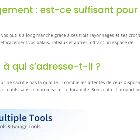
otre travail et à votre vie 【Service après-vente sans soucis】
ement : est-ce suffisant pour
'organisateur d'outils de jardin permet à vos outils d'être
oigneusement organisés et faciles à trouver. Empreinte
ompacte qui maximise l'utilisation du garage, de l'abri de
ardin ou de l'espace de rangement extérieur. Évitez les
vos outils à long manche grâce à ses trois rayonnages et ses croch
isques de trébuchement. Nous offrons également une
se efficacement vos balais, râteaux et autres, offrant un espace de
olitique de retour et de remboursement inconditionnelle de
0 jours
 à qui s’adresse-t-il ?
ur ne sacrifie pas la qualité. Il comble les attentes de ceux dispos
urs outils sans compromis sur la durabilité. Son coût est proportio