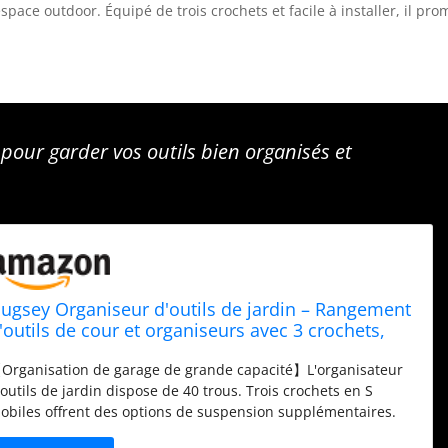
pace outdoor. Équipé de trois crochets et facile à installer, il pro
pour garder vos outils bien organisés et
ugsey Organiseur d'outils de jardin – Rangement
'outils de cour et organiseurs avec 3 crochets,
upport d'outils de jardin, support à outils pour
Organisation de garage de grande capacité】L'organisateur
bri de jardin, extérieur, garage, noir
'outils de jardin dispose de 40 trous. Trois crochets en S
obiles offrent des options de suspension supplémentaires.
es supports utilitaires uniques sont conçus pour stocker