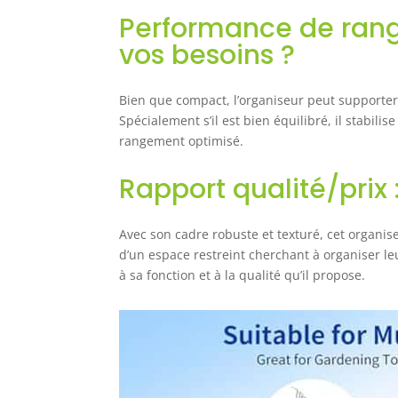
v
Performance de rang
L
vos besoins ?
s
c
j
Bien que compact, l’organiseur peut supporter 
r
Spécialement s’il est bien équilibré, il stabili
p
rangement optimisé.
9
Rapport qualité/prix :
Avec son cadre robuste et texturé, cet organise
d’un espace restreint cherchant à organiser le
à sa fonction et à la qualité qu’il propose.