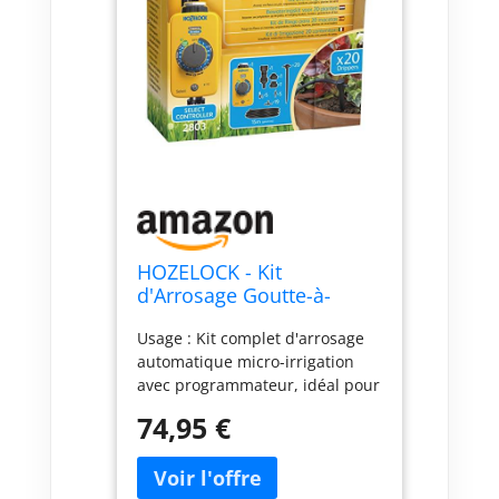
HOZELOCK - Kit
d'Arrosage Goutte-à-
Goutte pour 20 Pots :
Usage : Kit complet d'arrosage
Système Autonome
automatique micro-irrigation
Complet avec son
avec programmateur, idéal pour
Programmateur Select
les plantes en pot, jardinières,
Controller, Idéal pour
74,95 €
bordures, potagers et plantes
Plantes en Pot, Arrosage
sous serre. Fonction et bénéfice
Précis et Économe en Eau
: Gagnez du temps, économisez
[2803 0000]