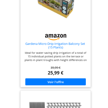
ans.
Gardena Micro-Drip-Irrigation Balcony Set ​
(15 Plants)​
Ideal for water-saving drip irrigation of a total of
15 individual potted plants on the terrace or
plants in plant troughs with height differences on
slopes; ready-to-use set is installed in just a few
39,99 €
steps Unique Easy & Flexible connection
technology for quick, easy assembly and flexible
25,99 €
expansion of all 4.6 mm components of the set
Self-regulating and self-closing Inline Drip Heads
with constant water output of 2 l/h even with
height differences, can be used flexibly as Inline
Drip Heads for flower boxes and Endline Drip
Heads for individually standing pot plants Even
more convenient and time-saving automatic
irrigation in combination with, for example, the
GARDENA Water Control Flex (Art. No. 1890-20)