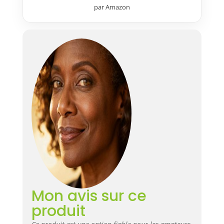
par Amazon
pour un rendement optimal.
Caractéristique : Capacité
d'arrosage pour 20 pots, livré
avec 15 m de tuyau ø 4 mm, 1
régulateur de pression pour un
arrosage optimal et 20
goutteurs sur pic de 4 L/h pour
une installation facile et rapide.
Caractéristique : Fourni avec
programmateur d'arrosage
automatique réglable (16
programmes pré-installés pour
un arrosage de 4 fois par jour à
1 fois par semaine, de 2 à 60
min). Extrêmement facile
d'utilisation (1 seul bouton
réglable). Période de garantie : 2
ans.
Mon avis sur ce
produit