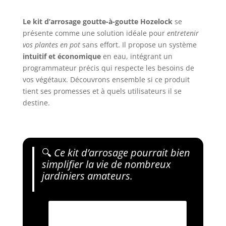
Le kit d’arrosage goutte-à-goutte Hozelock
se
présente comme une solution idéale pour
entretenir
vos plantes en pot
sans effort. Il propose un système
intuitif et économique
en eau, intégrant un
programmateur précis qui respecte les besoins de
vos végétaux. Découvrons ensemble si ce produit
tient ses promesses et à quels utilisateurs il se
destine.
🔍
Ce kit d’arrosage pourrait bien
simplifier la vie de nombreux
jardiniers amateurs.