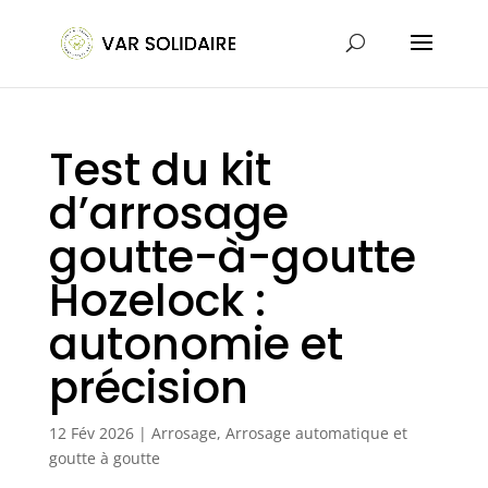
Test du kit
d’arrosage
goutte-à-goutte
Hozelock :
autonomie et
précision
12 Fév 2026
|
Arrosage
,
Arrosage automatique et
goutte à goutte