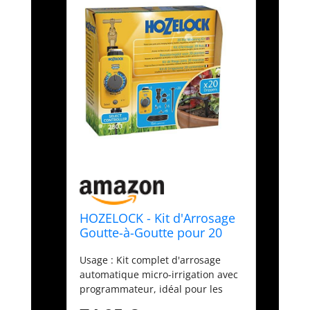
HOZELOCK - Kit d'Arrosage
Goutte-à-Goutte pour 20
Pots : Système Autonome
Usage : Kit complet d'arrosage
Complet avec son
automatique micro-irrigation avec
Programmateur Select
programmateur, idéal pour les
Controller, Idéal pour
plantes en pot, jardinières,
Plantes en Pot, Arrosage