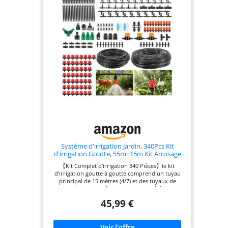
Système d'irrigation Jardin, 340Pcs Kit
d'irrigation Goutte, 55m+15m Kit Arrosage
Automatique, Kit d'irrigation Goutte à
【Kit Complet d'irrigation 340 Pièces】le kit
Goutte Système d'irrigation pour Jardin
d'irrigation goutte à goutte comprend un tuyau
pour Jardin pelouse Serre Plantes
principal de 15 mètres (4/7) et des tuyaux de
distribution de 55 mètres (8/11), complétés par un
ensemble complet de 340 accessoires. Cette
45,99 €
configuration permet de mettre en place un
réseau d'irrigation stable et efficace, offrant une
couverture complète pour les grands potagers, les
cours ou les parcelles agricoles. 【Econome en Eau