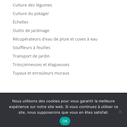
Culture des légumes
Culture du potager
Échelles
Outils de jardinage
Récupérateurs d'eau de pluie et cuves à eau
Souffleurs à feuilles
Transport de jardin
Tronçonneuses et élagueuses
Tuyaux et enrouleurs muraux
Politique de confidentialité
Mentions légales
Nous utilisons des cookies pour vous garantir la meilleure
Plan de site
Contact
expérience sur notre site web. Si vous continuez à utiliser ce
site, nous supposerons que vous en êtes satisfait.
OK
Tous droits réservés Var Solidaire 2025