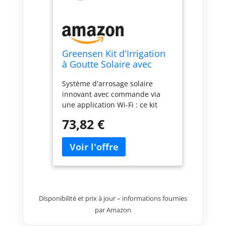
Greensen Kit d'Irrigation
à Goutte Solaire avec
Batterie 2000mAh,
Système d'arrosage solaire
Contrôle WiFi, Système
innovant avec commande via
d'Arrosage Automatique
une application Wi-Fi : ce kit
pour Balcons, Jardins,
d'arrosage intelligent est
Patios
73,82 €
alimenté par le panneau solaire
fourni et la puissante batterie
de 2000 mAh, de manière
totalement autonome et sans
raccordement électrique ni
robinet. Idéal pour les balcons,
terrasses et petits jardins, où
Disponibilité et prix à jour – informations fournies
les systèmes conventionnels
par Amazon
atteignent leurs limites.
Arrosage automatique selon des