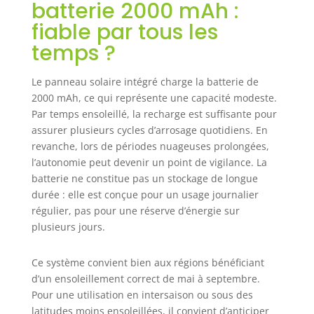
simultanément et
batterie 2000 mAh :
assure un
fiable par tous les
arrosage en
temps ?
profondeur du
sol, ce qui permet
d'économiser de
Le panneau solaire intégré charge la batterie de
l'eau et d'hydrater
2000 mAh, ce qui représente une capacité modeste.
vos plantes de
Par temps ensoleillé, la recharge est suffisante pour
manière optimale.
assurer plusieurs cycles d’arrosage quotidiens. En
Commande
revanche, lors de périodes nuageuses prolongées,
intelligente via
l’autonomie peut devenir un point de vigilance. La
une application,
batterie ne constitue pas un stockage de longue
partout et à tout
moment :
durée : elle est conçue pour un usage journalier
connectez-vous à
régulier, pas pour une réserve d’énergie sur
l'application «
plusieurs jours.
Smart Life » pour
gérer facilement
Ce système convient bien aux régions bénéficiant
vos programmes
d’un ensoleillement correct de mai à septembre.
d'arrosage
Pour une utilisation en intersaison ou sous des
lorsque vous êtes
latitudes moins ensoleillées, il convient d’anticiper
en déplacement.