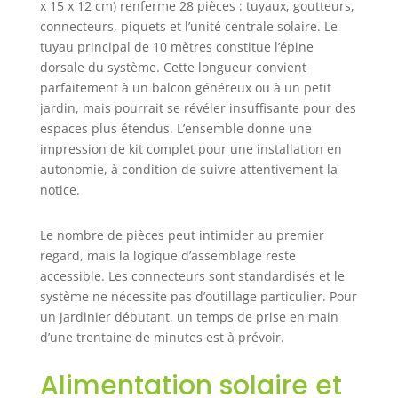
x 15 x 12 cm) renferme 28 pièces : tuyaux, goutteurs,
jardins, où les
connecteurs, piquets et l’unité centrale solaire. Le
systèmes
tuyau principal de 10 mètres constitue l’épine
conventionnels
atteignent leurs
dorsale du système. Cette longueur convient
limites. Arrosage
parfaitement à un balcon généreux ou à un petit
automatique
jardin, mais pourrait se révéler insuffisante pour des
selon des
espaces plus étendus. L’ensemble donne une
programmes
impression de kit complet pour une installation en
personnalisés :
autonomie, à condition de suivre attentivement la
grâce à la fonction
notice.
de minuterie
précise, vous
pouvez définir des
Le nombre de pièces peut intimider au premier
intervalles
regard, mais la logique d’assemblage reste
d'arrosage
accessible. Les connecteurs sont standardisés et le
individuels,
système ne nécessite pas d’outillage particulier. Pour
multiples ou
un jardinier débutant, un temps de prise en main
hebdomadaires.
d’une trentaine de minutes est à prévoir.
Le système
alimente jusqu'à
Alimentation solaire et
10 plantes