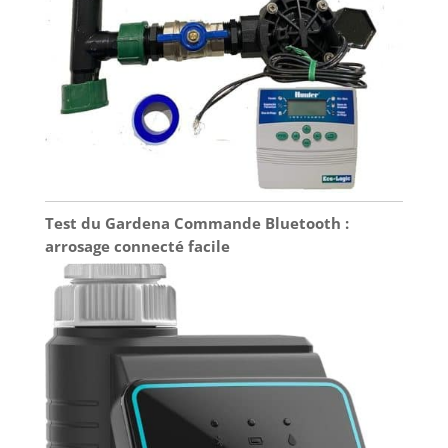
parfaitement hydraté et des plantes visiblement
plus vitales, au feuillage éclatant de santé Contenu
de l'emballage complet et prêt à installer : Recevez
tout le nécessaire pour un arrosage mains libres
dès l'ouverture du colis. Le kit contient un
programmateur central, un panneau solaire 4W,
un tuyau en silicone de 10 mètres, un câble de
charge USB Type-C, 15 raccords en T, 15 goutteurs,
un filtre à eau, un clapet anti-siphon, un crochet
de fixation murale
Test du Gardena Commande Bluetooth :
arrosage connecté facile