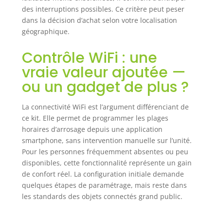
Vous recevez des
des interruptions possibles. Ce critère peut peser
notifications push
dans la décision d’achat selon votre localisation
lorsque le niveau
géographique.
d'eau est bas ou
lorsque le cycle
Contrôle WiFi : une
d'arrosage
vraie valeur ajoutée —
démarre. Vous
gardez ainsi
ou un gadget de plus ?
toujours le
contrôle de votre
La connectivité WiFi est l’argument différenciant de
oasis verte.
ce kit. Elle permet de programmer les plages
Arrosage en
horaires d’arrosage depuis une application
fonction des
smartphone, sans intervention manuelle sur l’unité.
conditions
Pour les personnes fréquemment absentes ou peu
météorologiques
pour une
disponibles, cette fonctionnalité représente un gain
efficacité
de confort réel. La configuration initiale demande
maximale : le
quelques étapes de paramétrage, mais reste dans
système adapte
les standards des objets connectés grand public.
intelligemment
l'arrosage aux