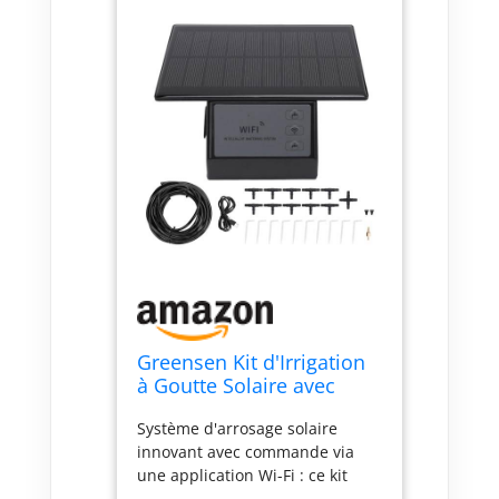
Greensen Kit d'Irrigation
à Goutte Solaire avec
Batterie 2000mAh,
Système d'arrosage solaire
Contrôle WiFi, Système
innovant avec commande via
d'Arrosage Automatique
une application Wi-Fi : ce kit
pour Balcons, Jardins,
d'arrosage intelligent est