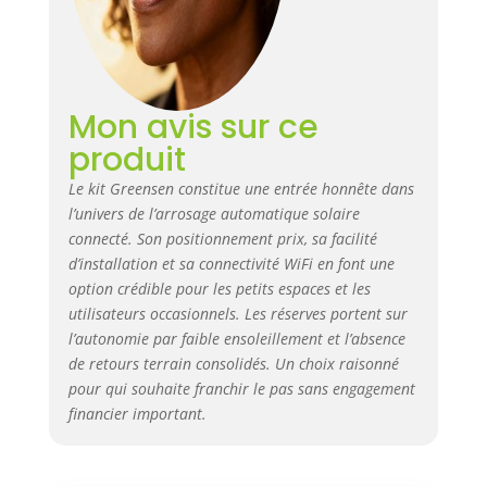
de manière optimale.
Commande intelligente via une
application, partout et à tout
moment : connectez-vous à
l'application « Smart Life » pour
Mon avis sur ce
gérer facilement vos
produit
programmes d'arrosage lorsque
vous êtes en déplacement. Vous
Le kit Greensen constitue une entrée honnête dans
recevez des notifications push
l’univers de l’arrosage automatique solaire
lorsque le niveau d'eau est bas
connecté. Son positionnement prix, sa facilité
ou lorsque le cycle d'arrosage
d’installation et sa connectivité WiFi en font une
démarre. Vous gardez ainsi
toujours le contrôle de votre
option crédible pour les petits espaces et les
oasis verte. Arrosage en
utilisateurs occasionnels. Les réserves portent sur
fonction des conditions
l’autonomie par faible ensoleillement et l’absence
météorologiques pour une
de retours terrain consolidés. Un choix raisonné
efficacité maximale : le système
pour qui souhaite franchir le pas sans engagement
adapte intelligemment
financier important.
l'arrosage aux données
météorologiques locales, à la
température et au lever et au