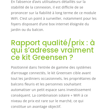
En l’absence d’avis utilisateurs détaillés sur la
données
stabilité de la connexion, il est difficile de se
météorologiques
prononcer sur la fiabilité à long terme de ce module
locales, à la
température et au
WiFi. C’est un point à surveiller, notamment pour les
lever et au
foyers disposant d’une box internet éloignée du
coucher du soleil.
jardin ou du balcon.
Cela permet
d'éviter un
Rapport qualité/prix : à
arrosage excessif
qui s’adresse vraiment
et vos plantes
reçoivent de l'eau
ce kit Greensen ?
exactement
quand elles en
Positionné dans l’entrée de gamme des systèmes
ont vraiment
d’arrosage connectés, le kit Greensen cible avant
besoin, même
tout les jardiniers occasionnels, les propriétaires de
pendant vos
balcons fleuris et les personnes souhaitant
vacances. Kit
complet avec tous
automatiser un petit espace sans investissement
les accessoires
conséquent. La combinaison solaire + WiFi à ce
nécessaires pour
niveau de prix est rare sur le marché, ce qui
une installation
constitue un avantage objectif.