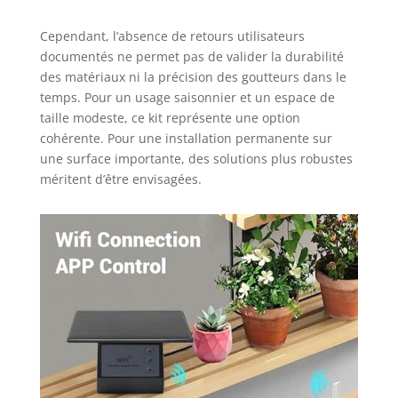
rapide : comprend
un distributeur
Cependant, l’absence de retours utilisateurs
d'eau solaire, un
documentés ne permet pas de valider la durabilité
tuyau de 10 m,
des matériaux ni la précision des goutteurs dans le
une tête de filtre
en laiton, 10 tiges
temps. Pour un usage saisonnier et un espace de
d'égouttage, de
taille modeste, ce kit représente une option
nombreux
cohérente. Pour une installation permanente sur
raccords et un
une surface importante, des solutions plus robustes
câble de
méritent d’être envisagées.
chargement de
type C. Son
montage simple et
ses matériaux ABS
robustes font de
ce système une
solution durable
pour l'entretien
de vos plantes.