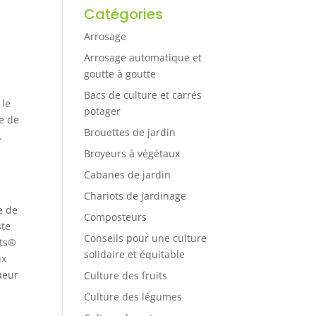
Catégories
Arrosage
Arrosage automatique et
goutte à goutte
Bacs de culture et carrés
 le
potager
e de
Brouettes de jardin
.
Broyeurs à végétaux
Cabanes de jardin
Chariots de jardinage
e de
Composteurs
ste
Conseils pour une culture
ots®
solidaire et équitable
ux
ueur
Culture des fruits
Culture des légumes