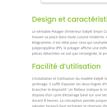
d'é
pla
(su
Design et caractéris
san
Gar
L’a
Le véritable Potager d’Intérieur Exky® Smart C
le 
trouver sa place dans toute cuisine moderne. 
nut
kilogramme, il est idéal pour ceux qui souhai
con
polypropylène (PP), le potager affiche une esth
pro
Eco
pièces détachées ne soit pas renseignée, le pr
Facilité d’utilisation
L’installation et l’utilisation du modèle Exky
jardinage. Il suffit d’ajouter les deux lingots 
brancher le dispositif. Un flotteur indique le 
dispose d’un cycle d’éclairage basé sur une te
durant 8 heures. La conception pensée jusque
signaler lorsqu’il faut recharger le réservoir 