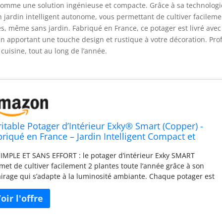
 comme une solution ingénieuse et compacte. Grâce à sa technologi
un jardin intelligent autonome, vous permettant de cultiver facilem
s, même sans jardin. Fabriqué en France, ce potager est livré avec
 en apportant une touche design et rustique à votre décoration. Prof
 cuisine, tout au long de l’année.
ritable Potager d’Intérieur Exky® Smart (Copper) -
briqué en France – Jardin Intelligent Compact et
tonome avec sa Technologie Adapt’ Light - Livré
SIMPLE ET SANS EFFORT : le potager d’intérieur Exky SMART
ec 2 Lingots®
met de cultiver facilement 2 plantes toute l’année grâce à son
airage qui s’adapte à la luminosité ambiante. Chaque potager est
du avec 2 Lingots : Basilic grand vert et Persil frisé 💡
HNOLOGIE LED ADAPT’LIGHT : module l'intensité de l’éclairage en
ction de l'exposition lumineuse. L’éclairage horticole accélère la
issance et développe les saveurs. 16h allumé / 8h éteint. 2 mâts