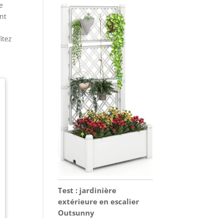
e
ent
itez
Test : jardinière
extérieure en escalier
Outsunny