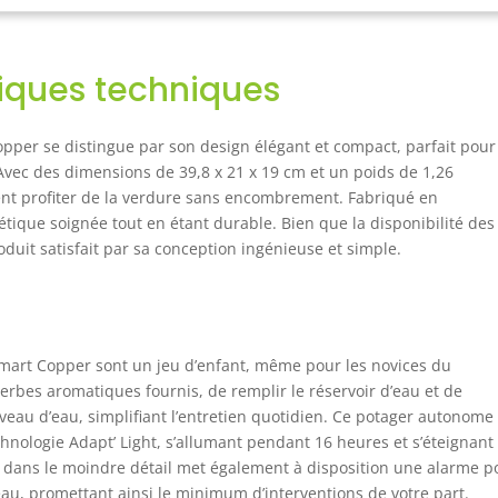
clairage réglables pour s'adapter à la vitesse de croissance des
ntes 🌱 RECHARGE PRÊTE A L’EMPLOI : 70 variétés de Lingots
bstrat avec graines et nutriments intégrés) 100% biodégradable,
tiques techniques
s pesticide, sans OGM. Récolte régulière pendant 4 à 6 mois.
antie « Satisfait ou échangé » 💧 AUTONOME jusqu’à 4 semaines.
larme de niveau d’eau intégrée indique lorsque qu’il faut remplir
opper se distingue par son design élégant et compact, parfait pour
réservoir. Le potager fournit l’éclairage, l’arrosage et les
Avec des dimensions de 39,8 x 21 x 19 cm et un poids de 1,26
riments à vos plantes 🍃 MADE IN FRANCE & ECOLOGIQUE :
tent profiter de la verdure sans encombrement. Fabriqué en
çu, fabriqué, et assemblé en France. Emballage éco-conçu,
étique soignée tout en étant durable. Bien que la disponibilité des
duit recyclable, recharges biodégradables et compostables.
nome en énergie grâce à la technologie LED (4W)
oduit satisfait par sa conception ingénieuse et simple.
® Smart Copper sont un jeu d’enfant, même pour les novices du
d’herbes aromatiques fournis, de remplir le réservoir d’eau et de
niveau d’eau, simplifiant l’entretien quotidien. Ce potager autonome
chnologie Adapt’ Light, s’allumant pendant 16 heures et s’éteignant
 dans le moindre détail met également à disposition une alarme p
d’eau, promettant ainsi le minimum d’interventions de votre part.