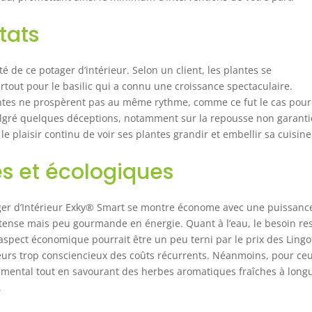
tats
ité de ce potager d’intérieur. Selon un client, les plantes se
tout pour le basilic qui a connu une croissance spectaculaire.
lantes ne prospèrent pas au même rythme, comme ce fut le cas pour
Malgré quelques déceptions, notamment sur la repousse non garanti
le plaisir continu de voir ses plantes grandir et embellir sa cuisine
s et écologiques
ger d’Intérieur Exky® Smart se montre économe avec une puissanc
tense mais peu gourmande en énergie. Quant à l’eau, le besoin re
’aspect économique pourrait être un peu terni par le prix des Ling
ateurs trop consciencieux des coûts récurrents. Néanmoins, pour ce
mental tout en savourant des herbes aromatiques fraîches à long
.