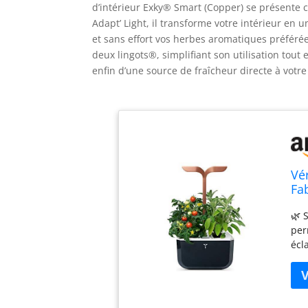
d’intérieur Exky® Smart (Copper) se présente
Adapt’ Light, il transforme votre intérieur en 
et sans effort vos herbes aromatiques préférée
deux lingots®, simplifiant son utilisation tout
enfin d’une source de fraîcheur directe à votre
Vé
Fa
Au
🌿 
av
per
écl
ven
TEC
fon
cro