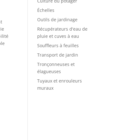
Culture du potager
Échelles
Outils de jardinage
nt
Récupérateurs d'eau de
rie
pluie et cuves à eau
ilité
ple
Souffleurs à feuilles
Transport de jardin
Tronçonneuses et
élagueuses
Tuyaux et enrouleurs
muraux